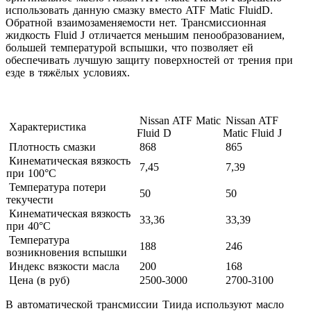
использовать данную смазку вместо
ATF
Matic
Fluid
D
.
Обратной взаимозаменяемости нет. Трансмиссионная
жидкость
Fluid
J
отличается меньшим пенообразованием,
большей температурой вспышки, что позволяет ей
обеспечивать лучшую защиту поверхностей от трения при
езде в тяжёлых условиях.
Nissan ATF Matic
Nissan ATF
Характеристика
Fluid D
Matic Fluid J
Плотность смазки
868
865
Кинематическая вязкость
7,45
7,39
при 100°С
Температура потери
50
50
текучести
Кинематическая вязкость
33,36
33,39
при 40°С
Температура
188
246
возникновения вспышки
Индекс вязкости масла
200
168
Цена (в руб)
2500-3000
2700-3100
В автоматической трансмиссии Тиида используют масло