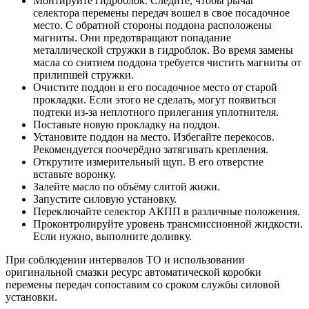
Монтируйте гидроблок. Следите, чтобы рычаг
селектора перемены передач вошел в свое посадочное
место. С обратной стороны поддона расположены
магниты. Они предотвращают попадание
металлической стружки в гидроблок. Во время замены
масла со снятием поддона требуется чистить магниты от
прилипшей стружки.
Очистите поддон и его посадочное место от старой
прокладки. Если этого не сделать, могут появиться
подтеки из-за неплотного прилегания уплотнителя.
Поставьте новую прокладку на поддон.
Установите поддон на место. Избегайте перекосов.
Рекомендуется поочерёдно затягивать крепления.
Открутите измерительный щуп. В его отверстие
вставьте воронку.
Залейте масло по объёму слитой жижи.
Запустите силовую установку.
Переключайте селектор АКПП в различные положения.
Проконтролируйте уровень трансмиссионной жидкости.
Если нужно, выполните доливку.
При соблюдении интервалов ТО и использовании
оригинальной смазки ресурс автоматической коробки
перемены передач сопоставим со сроком службы силовой
установки.