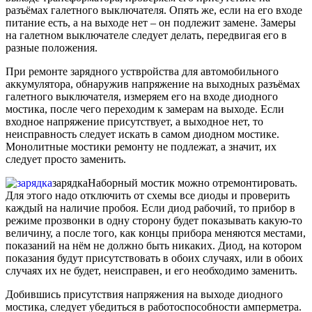
разъёмах галетного выключателя. Опять же, если на его входе
питание есть, а на выходе нет – он подлежит замене. Замеры
на галетном выключателе следует делать, передвигая его в
разные положения.
При ремонте зарядного уствройства для автомобильного
аккумулятора, обнаружив напряжение на выходных разъёмах
галетного выключателя, измеряем его на входе диодного
мостика, после чего переходим к замерам на выходе. Если
входное напряжение присутствует, а выходное нет, то
неисправность следует искать в самом диодном мостике.
Монолитные мостики ремонту не подлежат, а значит, их
следует просто заменить.
зарядка
Наборный мостик можно отремонтировать.
Для этого надо отключить от схемы все диоды и проверить
каждый на наличие пробоя. Если диод рабочий, то прибор в
режиме прозвонки в одну сторону будет показывать какую-то
величину, а после того, как концы прибора меняются местами,
показаний на нём не должно быть никаких. Диод, на котором
показания будут присутствовать в обоих случаях, или в обоих
случаях их не будет, неисправен, и его необходимо заменить.
Добившись присутствия напряжения на выходе диодного
мостика, следует убедиться в работоспособности амперметра.