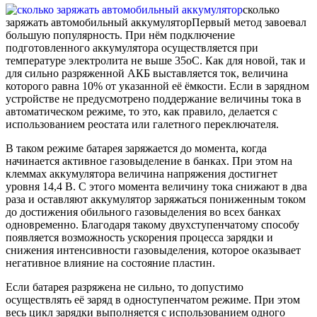
сколько
заряжать автомобильный аккумулятор
Первый метод завоевал
большую популярность. При нём подключение
подготовленного аккумулятора осуществляется при
температуре электролита не выше 35оC. Как для новой, так и
для сильно разряженной АКБ выставляется ток, величина
которого равна 10% от указанной её ёмкости. Если в зарядном
устройстве не предусмотрено поддержание величины тока в
автоматическом режиме, то это, как правило, делается с
использованием реостата или галетного переключателя.
В таком режиме батарея заряжается до момента, когда
начинается активное газовыделение в банках. При этом на
клеммах аккумулятора величина напряжения достигнет
уровня 14,4 В. С этого момента величину тока снижают в два
раза и оставляют аккумулятор заряжаться пониженным током
до достижения обильного газовыделения во всех банках
одновременно. Благодаря такому двухступенчатому способу
появляется возможность ускорения процесса зарядки и
снижения интенсивности газовыделения, которое оказывает
негативное влияние на состояние пластин.
Если батарея разряжена не сильно, то допустимо
осуществлять её заряд в одноступенчатом режиме. При этом
весь цикл зарядки выполняется с использованием одного