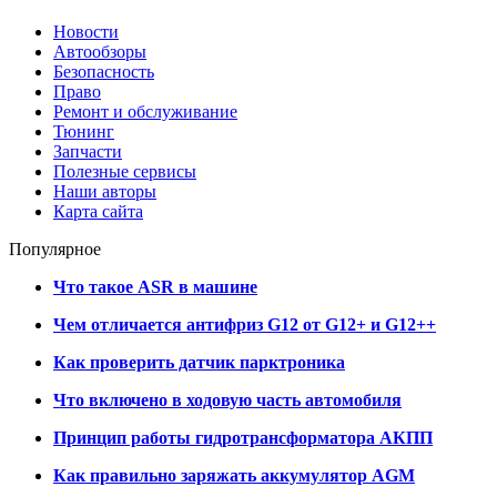
Новости
Автообзоры
Безопасность
Право
Ремонт и обслуживание
Тюнинг
Запчасти
Полезные сервисы
Наши авторы
Карта сайта
Популярное
Что такое ASR в машине
Чем отличается антифриз G12 от G12+ и G12++
Как проверить датчик парктроника
Что включено в ходовую часть автомобиля
Принцип работы гидротрансформатора АКПП
Как правильно заряжать аккумулятор AGM