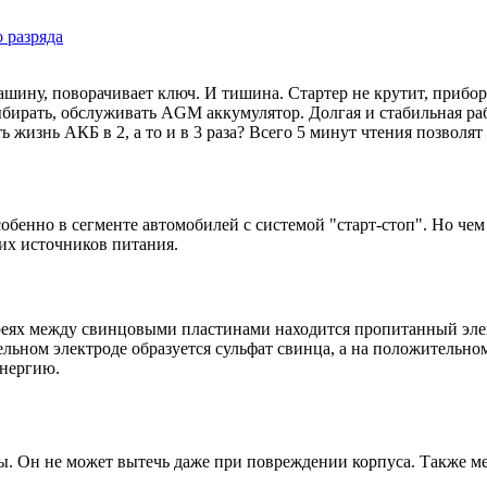
 разряда
ашину, поворачивает ключ. И тишина. Стартер не крутит, прибор
бирать, обслуживать AGM аккумулятор. Долгая и стабильная раб
 жизнь АКБ в 2, а то и в 3 раза? Всего 5 минут чтения позволят
обенно в сегменте автомобилей с системой "старт-стоп". Но ч
тих источников питания.
ареях между свинцовыми пластинами находится пропитанный эле
ельном электроде образуется сульфат свинца, а на положительно
энергию.
. Он не может вытечь даже при повреждении корпуса. Также ме