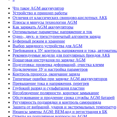
Что такое AGM аккумулятор
Устройство и принцип работы
Отличия от классических свинцово-кислотных АКБ
Плюсы и минусы технологии AGM
Как заряжать AGM аккумуляторы
Оптимальные параметры: напряжение и ток
Одно-, двух- и трехступенчатый алгоритм заряда
Буферный режим и хранение
Выбор зарядного устройства для AGM
Требования к ЗУ: контроль напряжения и тока, автоматик
Рекомендуемые модели для популярных брендов АКБ
Пошаговая инструкция по зарядке AGM
Подготовка: проверка деформаций, очистка клемм
Подключение ЗУ и настройка параметров
Контроль процесса, окончание заряда
Типичные ошибки при зарядке AGM аккумуляторов
Превышение тока и напряжения, перегрев
Глубокий разряд и сульфатация пластин
Несоблюдение полярности, короткое замыкание
Обслуживание и продление срока службы AGM батарей
Регулярность подзарядки и контроль саморазряда
Защита от вибраций, ударов и экстремальных температур
Нюансы замены AGM: BEM-код и регистрация в БК
Ответы на популярные вопросы по AGM