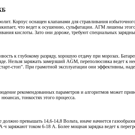
КБ
тролит. Корпус оснащен клапанами для стравливания избыточно
ыкипает, что ведет к осушению, сульфатации. АГМ лишены этого
ивания кислоты. Зато они дороже, требуют специальных зарядны
вость к глубокому разряду, хорошую отдачу при морозах. Батар
яде. Нельзя заряжать замерзший AGM, переполюсовка ведет к 
старт-стоп". При грамотной эксплуатации они эффективны, над
людение рекомендованных параметров и алгоритмов может прив
 нюансах, тонкостях этого процесса.
должно превышать 14,6-14,8 Вольта, иначе начнется газообразо
 А·ч заряжают током 6-18 А. Более мощная зарядка ведет к перег