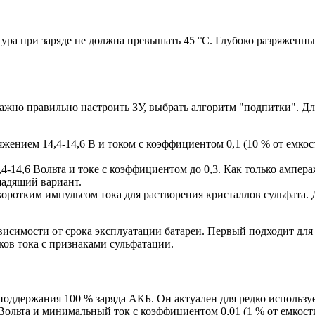
тура при заряде не должна превышать 45 °С. Глубоко разряженн
жно правильно настроить ЗУ, выбрать алгоритм "подпитки". Дл
ением 14,4-14,6 В и током с коэффициентом 0,1 (10 % от емкос
-14,6 Вольта и токе с коэффициентом до 0,3. Как только ампера
щадящий вариант.
оротким импульсом тока для растворения кристаллов сульфата. 
исимости от срока эксплуатации батареи. Первый подходит для 
ков тока с признаками сульфатации.
поддержания 100 % заряда АКБ. Он актуален для редко используе
ольта и минимальный ток с коэффициентом 0,01 (1 % от емкости)