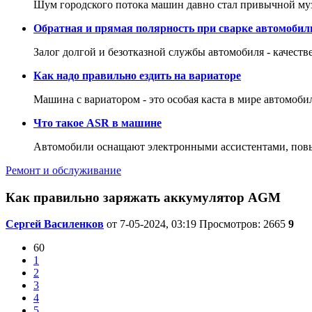
Шум городского потока машин давно стал привычной му
Обратная и прямая полярность при сварке автомобил
Залог долгой и безотказной службы автомобиля - качеств
Как надо правильно ездить на вариаторе
Машина с вариатором - это особая каста в мире автомоби
Что такое ASR в машине
Автомобили оснащают электронными ассистентами, повы
Ремонт и обслуживание
Как правильно заряжать аккумулятор AGM
Сергей Василенков
от 7-05-2024, 03:19
Просмотров: 2665
9
60
1
2
3
4
5