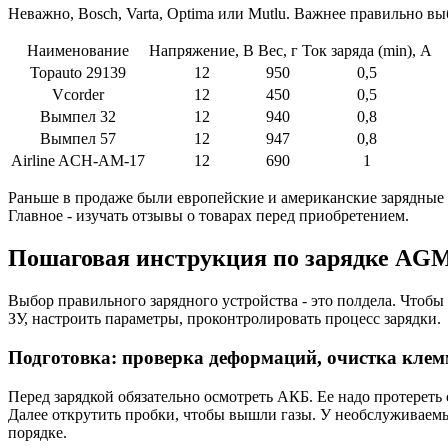
Неважно, Bosch, Varta, Optima или Mutlu. Важнее правильно в
Наименование
Напряжение, В
Вес, г
Ток заряда (min), А
Topauto 29139
12
950
0,5
Vcorder
12
450
0,5
Вымпел 32
12
940
0,8
Вымпел 57
12
947
0,8
Airline ACH-AM-17
12
690
1
Раньше в продаже были европейские и американские зарядные у
Главное - изучать отзывы о товарах перед приобретением.
Пошаговая инструкция по зарядке AG
Выбор правильного зарядного устройства - это полдела. Чтобы
ЗУ, настроить параметры, проконтролировать процесс зарядки.
Подготовка: проверка деформаций, очистка кле
Перед зарядкой обязательно осмотреть АКБ. Ее надо протереть
Далее открутить пробки, чтобы вышли газы. У необслуживаемы
порядке.