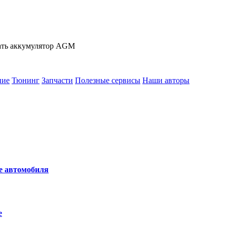
ать аккумулятор AGM
ние
Тюнинг
Запчасти
Полезные сервисы
Наши авторы
не автомобиля
е