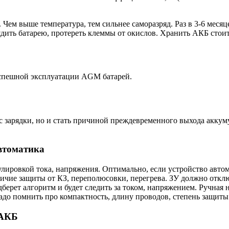
Чем выше температура, тем сильнее саморазряд. Раз в 3-6 месяц
дить батарею, протереть клеммы от окислов. Хранить АКБ стои
успешной эксплуатации AGM батарей.
 зарядки, но и стать причиной преждевременного выхода аккуму
автоматика
лировкой тока, напряжения. Оптимально, если устройство авто
личие защиты от КЗ, переполюсовки, перегрева. ЗУ должно откл
берет алгоритм и будет следить за током, напряжением. Ручная
адо помнить про компактность, длину проводов, степень защиты 
 АКБ