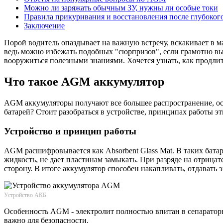
Можно ли заряжать обычным ЗУ, нужны ли особые токи
Правила прикуривания и восстановления после глубокого
Заключение
Порой водитель опаздывает на важную встречу, вскакивает в м
ведь можно избежать подобных "сюрпризов", если грамотно вы
вооружиться полезными знаниями. Хочется узнать, как продлить
Что такое AGM аккумулятор
AGM аккумуляторы получают все большее распространение, ос
батарей? Стоит разобраться в устройстве, принципах работы э
Устройство и принцип работы
AGM расшифровывается как Absorbent Glass Mat. В таких бат
жидкость, не дает пластинам замыкать. При разряде на отрицат
сторону. В итоге аккумулятор способен накапливать, отдавать 
Устройство АКБ
Особенность AGM - электролит полностью впитан в сепараторы
важно для безопасности.