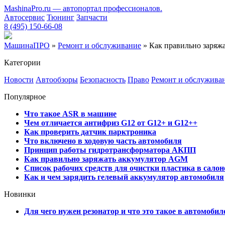
MashinaPro.ru — автопортал профессионалов.
Автосервис
Тюнинг
Запчасти
8 (495) 150-66-08
МашинаПРО
»
Ремонт и обслуживание
» Как правильно заряж
Категории
Новости
Автообзоры
Безопасность
Право
Ремонт и обслужива
Популярное
Что такое ASR в машине
Чем отличается антифриз G12 от G12+ и G12++
Как проверить датчик парктроника
Что включено в ходовую часть автомобиля
Принцип работы гидротрансформатора АКПП
Как правильно заряжать аккумулятор AGM
Список рабочих средств для очистки пластика в сало
Как и чем зарядить гелевый аккумулятор автомобиля
Новинки
Для чего нужен резонатор и что это такое в автомобил