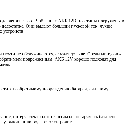
го давления газов. В обычных АКБ 12В пластины погружены в
 недостатка. Они выдают бо́льший пусковой ток, лучше
х устройств.
еи почти не обслуживаются, служат дольше. Среди минусов -
необратимым повреждениям. АКБ 12V хорошо подходят для
ежны.
ести к необратимому повреждению батареи, сильному
вание, потеря электролита. Оптимально заряжать батарею
реву, выкипанию воды из электролита.