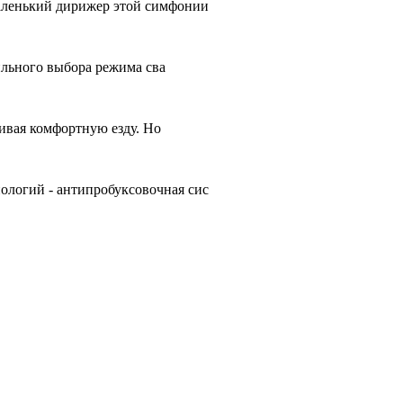
аленький дирижер этой симфонии
ильного выбора режима сва
чивая комфортную езду. Но
ологий - антипробуксовочная сис