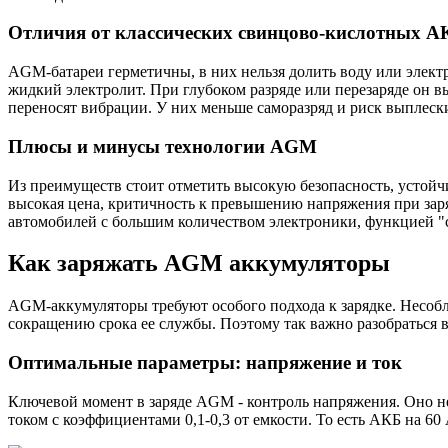
Отличия от классических свинцово-кислотных А
AGM-батареи герметичны, в них нельзя долить воду или элек
жидкий электролит. При глубоком разряде или перезаряде он в
переносят вибрации. У них меньше саморазряд и риск выплеск
Плюсы и минусы технологии AGM
Из преимуществ стоит отметить высокую безопасность, устойчи
высокая цена, критичность к превышению напряжения при зар
автомобилей с большим количеством электроники, функцией "
Как заряжать AGM аккумуляторы
AGM-аккумуляторы требуют особого подхода к зарядке. Несоб
сокращению срока ее службы. Поэтому так важно разобраться в
Оптимальные параметры: напряжение и ток
Ключевой момент в заряде AGM - контроль напряжения. Оно не 
током с коэффициентами 0,1-0,3 от емкости. То есть АКБ на 60