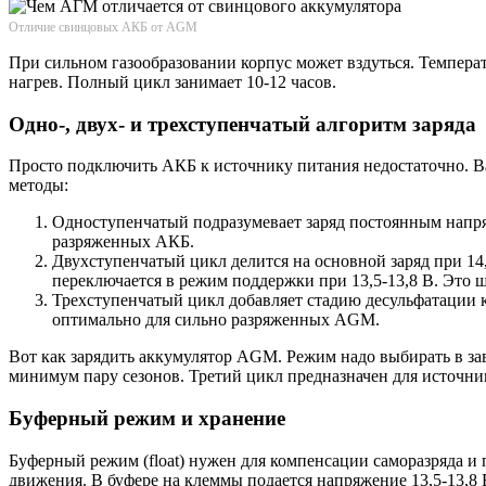
Отличие свинцовых АКБ от AGM
При сильном газообразовании корпус может вздуться. Темпера
нагрев. Полный цикл занимает 10-12 часов.
Одно-, двух- и трехступенчатый алгоритм заряда
Просто подключить АКБ к источнику питания недостаточно. Ва
методы:
Одноступенчатый подразумевает заряд постоянным напряж
разряженных АКБ.
Двухступенчатый цикл делится на основной заряд при 14,4
переключается в режим поддержки при 13,5-13,8 В. Это 
Трехступенчатый цикл добавляет стадию десульфатации к
оптимально для сильно разряженных AGM.
Вот как зарядить аккумулятор AGM. Режим надо выбирать в зав
минимум пару сезонов. Третий цикл предназначен для источни
Буферный режим и хранение
Буферный режим (float) нужен для компенсации саморазряда и 
движения. В буфере на клеммы подается напряжение 13,5-13,8 В