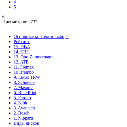
4
5
6
Просмотров: 2732
Основные критерии выбора
Рейтинг
15. DBA
14. EBC
13. Otto Zimmermann
12. ATE
11. Fremax
10 Brembo
9. Lucas TRW
8. Schneide
7. Masuma
6. Blue Print
5. Ferodo
4. Nibk
3. Avantech
2. Bosch
1. Nipparts
Виды дисков