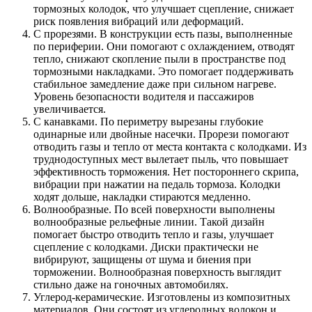
тормозных колодок, что улучшает сцепление, снижает
риск появления вибраций или деформаций.
С прорезями. В конструкции есть пазы, выполненные
по периферии. Они помогают с охлаждением, отводят
тепло, снижают скопление пыли в пространстве под
тормозными накладками. Это помогает поддерживать
стабильное замедление даже при сильном нагреве.
Уровень безопасности водителя и пассажиров
увеличивается.
С канавками. По периметру вырезаны глубокие
одинарные или двойные насечки. Прорези помогают
отводить газы и тепло от места контакта с колодками. Из
труднодоступных мест вылетает пыль, что повышает
эффективность торможения. Нет постороннего скрипа,
вибрации при нажатии на педаль тормоза. Колодки
ходят дольше, накладки стираются медленно.
Волнообразные. По всей поверхности выполнены
волнообразные рельефные линии. Такой дизайн
помогает быстро отводить тепло и газы, улучшает
сцепление с колодками. Диски практически не
вибрируют, защищены от шума и биения при
торможении. Волнообразная поверхность выглядит
стильно даже на гоночных автомобилях.
Углерод-керамические. Изготовлены из композитных
материалов. Они состоят из углеродных волокон и