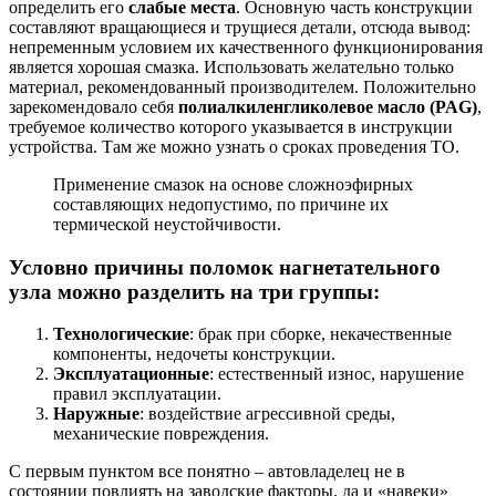
определить его
слабые места
. Основную часть конструкции
составляют вращающиеся и трущиеся детали, отсюда вывод:
непременным условием их качественного функционирования
является хорошая смазка. Использовать желательно только
материал, рекомендованный производителем. Положительно
зарекомендовало себя
полиалкиленгликолевое масло (PAG)
,
требуемое количество которого указывается в инструкции
устройства. Там же можно узнать о сроках проведения ТО.
Применение смазок на основе сложноэфирных
составляющих недопустимо, по причине их
термической неустойчивости.
Условно причины поломок нагнетательного
узла можно разделить на три группы:
Технологические
: брак при сборке, некачественные
компоненты, недочеты конструкции.
Эксплуатационные
: естественный износ, нарушение
правил эксплуатации.
Наружные
: воздействие агрессивной среды,
механические повреждения.
С первым пунктом все понятно – автовладелец не в
состоянии повлиять на заводские факторы, да и «навеки»