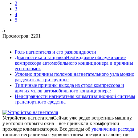
2
3
4
5
5
Просмотров: 2201
Роль нагнетателя и его разновидности
Диагностика и заправкаНеобходимое обслуживание
компрессора автомобильного кондиционера и причины
его поломок
Условно причины поломок нагнетательного узла можно
разделить на три группы:
Типичные причины выхода из строя компрессора и
других узлов автомобильного кондиционера:
Неисправности нагнетателя климатизационной системы
транспортного средства
Устройство нагнетателя
Сейчас уже редко встретишь машину,
у которой открыты окна – все привыкли к комфортной
прохладе климатизаторов. Все доводы об
увеличении расхода
топлива несравнимы с удовольствием поездки в салоне, где