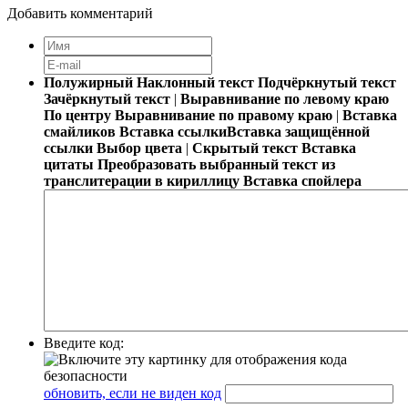
Добавить комментарий
Полужирный
Наклонный текст
Подчёркнутый текст
Зачёркнутый текст
|
Выравнивание по левому краю
По центру
Выравнивание по правому краю
|
Вставка
смайликов
Вставка ссылки
Вставка защищённой
ссылки
Выбор цвета
|
Скрытый текст
Вставка
цитаты
Преобразовать выбранный текст из
транслитерации в кириллицу
Вставка спойлера
Введите код:
обновить, если не виден код