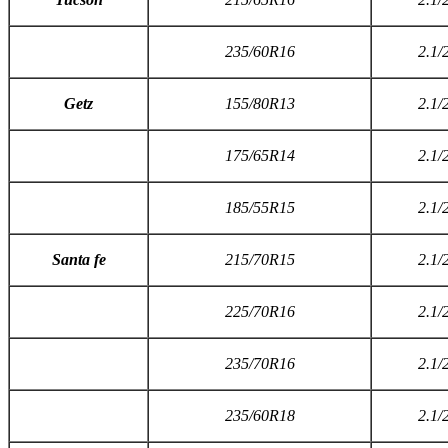
235/60R16
2.1/
G
etz
155/80R13
2.1/
175/65R14
2.1/
185/55R15
2.1/
S
anta fe
215/70R15
2.1/
225/70R16
2.1/
235/70R16
2.1/
235/60R18
2.1/