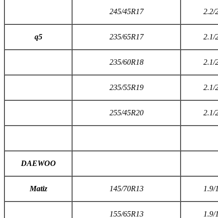
245/45R17
2.2/
q5
235/65R17
2.1/
235/60R18
2.1/
235/55R19
2.1/
255/45R20
2.1/
DAEWOO
M
atiz
145/70R13
1.9/
155/65R13
1.9/