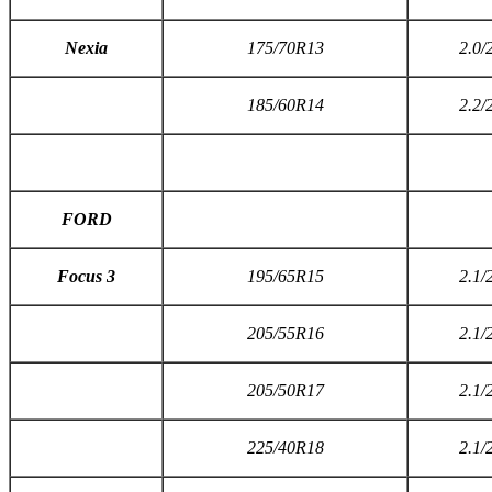
N
exia
175/70R13
2.0/
185/60R14
2.2/
FORD
F
ocus 3
195/65R15
2.1/
205/55R16
2.1/
205/50R17
2.1/
225/40R18
2.1/