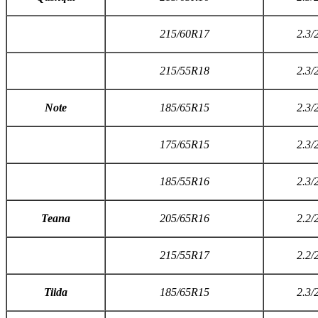
215/60R17
2.3/
215/55R18
2.3/
N
ote
185/65R15
2.3/
175/65R15
2.3/
185/55R16
2.3/
Teana
205/65R16
2.2/
215/55R17
2.2/
T
iida
185/65R15
2.3/