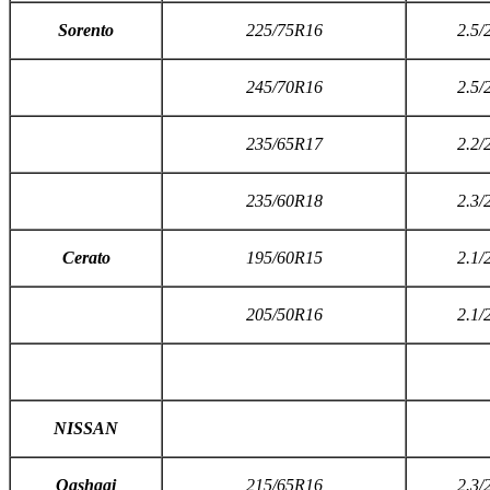
S
orento
225/75R16
2.5/
245/70R16
2.5/
235/65R17
2.2/
235/60R18
2.3/
C
erato
195/60R15
2.1/
205/50R16
2.1/
NISSAN
Q
ashqai
215/65R16
2.3/