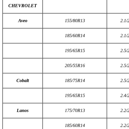
CHEVROLET
A
veo
155/80R13
2.1/
185/60R14
2.1/
195/65R15
2.5/
205/55R16
2.5/
C
obalt
185/75R14
2.5/
195/65R15
2.4/
L
anos
175/70R13
2.2/
185/60R14
2.2/