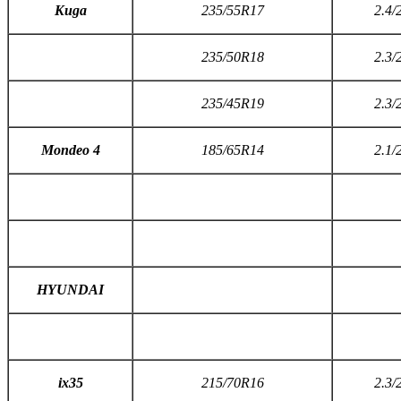
K
uga
235/55R17
2.4/
235/50R18
2.3/
235/45R19
2.3/
M
ondeo
4
185/65R14
2.1/
HYUNDAI
ix35
215/70R16
2.3/