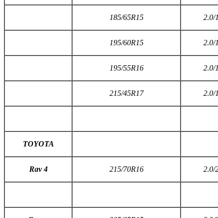
185/65R15
2.0/
195/60R15
2.0/
195/55R16
2.0/
215/45R17
2.0/
TOYOTA
Rav 4
215/70R16
2.0/