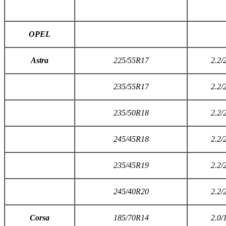
OPEL
A
stra
225/55R17
2.2/
235/55R17
2.2/
235/50R18
2.2/
245/45R18
2.2/
235/45R19
2.2/
245/40R20
2.2/
C
orsa
185/70R14
2.0/