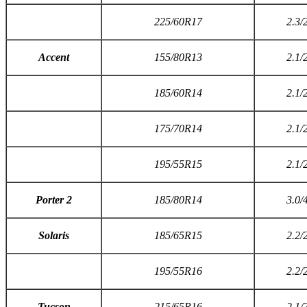
225/60R17
2.3/
A
ccent
155/80R13
2.1/
185/60R14
2.1/
175/70R14
2.1/
195/55R15
2.1/
P
orter
2
185/80R14
3.0/
S
olaris
185/65R15
2.2/
195/55R16
2.2/
T
ucson
215/65R16
2.1/