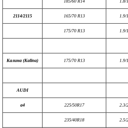
185/60 R14
1.8/
2114/2115
165/70 R13
1.9/
175/70 R13
1.9/
Калина (
K
alina)
175/70 R13
1.9/
AUDI
a4
225/50R17
2.3/
235/40R18
2.5/