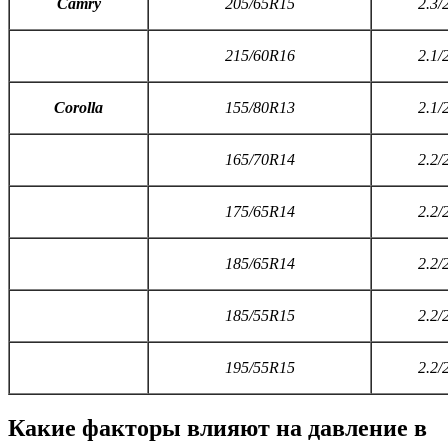
C
amry
205/65R15
2.3/
215/60R16
2.1/
C
orolla
155/80R13
2.1/
165/70R14
2.2/
175/65R14
2.2/
185/65R14
2.2/
185/55R15
2.2/
195/55R15
2.2/
Какие факторы влияют на давление в