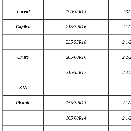
L
acetti
195/55R15
2.3/
C
aptiva
215/70R16
2.1/
235/55R18
2.1/
C
ruze
205/60R16
2.2/
215/55R17
2.2/
KIA
P
icanto
155/70R13
2.1/
165/60R14
2.1/