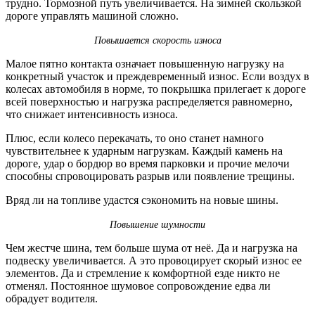
трудно. Тормозной путь увеличивается. На зимней скользкой
дороге управлять машиной сложно.
Повышается
скорость
износа
Малое пятно контакта означает повышенную нагрузку на
конкретный участок и преждевременный износ. Если воздух в
колесах автомобиля в норме, то покрышка прилегает к дороге
всей поверхностью и нагрузка распределяется равномерно,
что снижает интенсивность износа.
Плюс, если колесо перекачать, то оно станет намного
чувствительнее к ударным нагрузкам. Каждый камень на
дороге, удар о бордюр во время парковки и прочие мелочи
способны спровоцировать разрыв или появление трещины.
Вряд ли на топливе удастся сэкономить на новые шины.
Повышение
шумности
Чем жестче шина, тем больше шума от неё. Да и нагрузка на
подвеску увеличивается. А это провоцирует скорый износ ее
элементов. Да и стремление к комфортной езде никто не
отменял. Постоянное шумовое сопровождение едва ли
обрадует водителя.