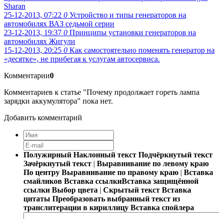
Sharan
25-12-2013, 07:22
0
Устройство и типы генераторов на
автомобилях ВАЗ седьмой серии
23-12-2013, 19:37
0
Принципы установки генераторов на
автомобилях Жигули
15-12-2013, 20:25
0
Как самостоятельно поменять генератор на
«десятке», не прибегая к услугам автосервиса.
Комментарии
0
Комментариев к статье "Почему продолжает гореть лампа
зарядки аккумулятора" пока нет.
Добавить комментарий
Полужирный
Наклонный текст
Подчёркнутый текст
Зачёркнутый текст
|
Выравнивание по левому краю
По центру
Выравнивание по правому краю
|
Вставка
смайликов
Вставка ссылки
Вставка защищённой
ссылки
Выбор цвета
|
Скрытый текст
Вставка
цитаты
Преобразовать выбранный текст из
транслитерации в кириллицу
Вставка спойлера