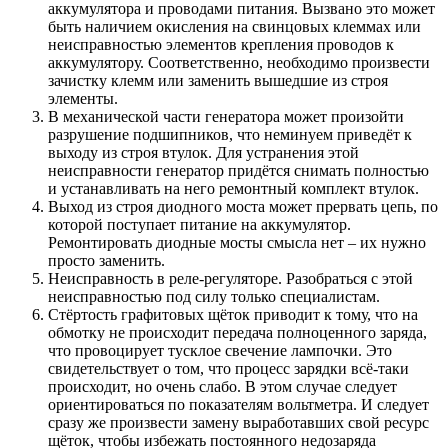
аккумулятора и проводами питания. Вызвано это может
быть наличием окисления на свинцовых клеммах или
неисправностью элементов крепления проводов к
аккумулятору. Соответственно, необходимо произвести
зачистку клемм или заменить вышедшие из строя
элементы.
В механической части генератора может произойти
разрушение подшипников, что неминуем приведёт к
выходу из строя втулок. Для устранения этой
неисправности генератор придётся снимать полностью
и устанавливать на него ремонтный комплект втулок.
Выход из строя диодного моста может прервать цепь, по
которой поступает питание на аккумулятор.
Ремонтировать диодные мосты смысла нет – их нужно
просто заменить.
Неисправность в реле-регуляторе. Разобраться с этой
неисправностью под силу только специалистам.
Стёртость графитовых щёток приводит к тому, что на
обмотку не происходит передача полноценного заряда,
что провоцирует тусклое свечение лампочки. Это
свидетельствует о том, что процесс зарядки всё-таки
происходит, но очень слабо. В этом случае следует
ориентироваться по показателям вольтметра. И следует
сразу же произвести замену выработавших свой ресурс
щёток, чтобы избежать постоянного недозаряда