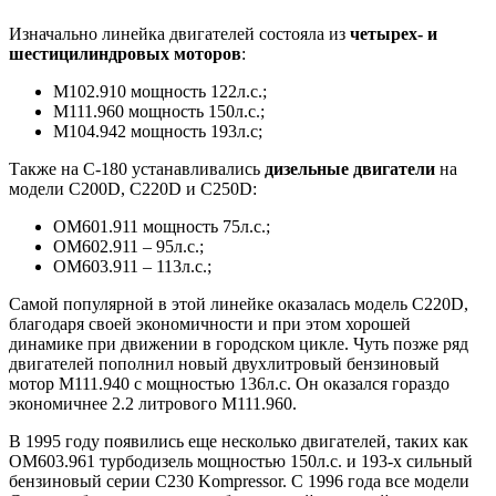
Изначально линейка двигателей состояла из
четырех- и
шестицилиндровых моторов
:
М102.910 мощность 122л.с.;
М111.960 мощность 150л.с.;
М104.942 мощность 193л.с;
Также на C-180 устанавливались
дизельные двигатели
на
модели С200D, С220D и С250D:
ОМ601.911 мощность 75л.с.;
ОМ602.911 – 95л.с.;
ОМ603.911 – 113л.с.;
Самой популярной в этой линейке оказалась модель С220D,
благодаря своей экономичности и при этом хорошей
динамике при движении в городском цикле. Чуть позже ряд
двигателей пополнил новый двухлитровый бензиновый
мотор М111.940 с мощностью 136л.с. Он оказался гораздо
экономичнее 2.2 литрового М111.960.
В 1995 году появились еще несколько двигателей, таких как
ОМ603.961 турбодизель мощностью 150л.с. и 193-х сильный
бензиновый серии С230 Kompressor. С 1996 года все модели