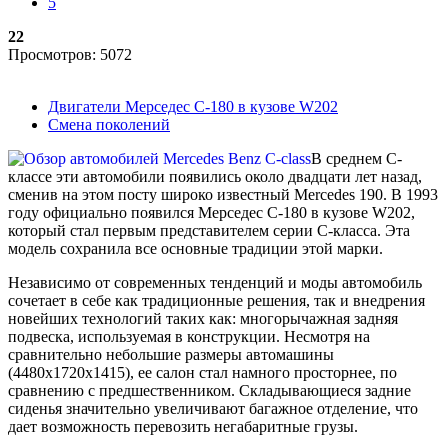
5
22
Просмотров: 5072
Двигатели Мерседес C-180 в кузове W202
Смена поколений
В среднем С-
классе эти автомобили появились около двадцати лет назад,
сменив на этом посту широко известный Mercedes 190. В 1993
году официально появился Мерседес C-180 в кузове W202,
который стал первым представителем серии С-класса. Эта
модель сохранила все основные традиции этой марки.
Независимо от современных тенденций и моды автомобиль
сочетает в себе как традиционные решения, так и внедрения
новейших технологий таких как: многорычажная задняя
подвеска, используемая в конструкции. Несмотря на
сравнительно небольшие размеры автомашины
(4480х1720х1415), ее салон стал намного просторнее, по
сравнению с предшественником. Складывающиеся задние
сиденья значительно увеличивают багажное отделение, что
дает возможность перевозить негабаритные грузы.