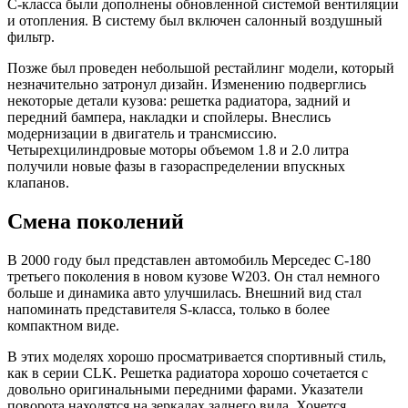
С-класса были дополнены обновленной системой вентиляции
и отопления. В систему был включен салонный воздушный
фильтр.
Позже был проведен небольшой рестайлинг модели, который
незначительно затронул дизайн. Изменению подверглись
некоторые детали кузова: решетка радиатора, задний и
передний бампера, накладки и спойлеры. Внеслись
модернизации в двигатель и трансмиссию.
Четырехцилиндровые моторы объемом 1.8 и 2.0 литра
получили новые фазы в газораспределении впускных
клапанов.
Смена поколений
В 2000 году был представлен автомобиль Мерседес С-180
третьего поколения в новом кузове W203. Он стал немного
больше и динамика авто улучшилась. Внешний вид стал
напоминать представителя S-класса, только в более
компактном виде.
В этих моделях хорошо просматривается спортивный стиль,
как в серии CLK. Решетка радиатора хорошо сочетается с
довольно оригинальными передними фарами. Указатели
поворота находятся на зеркалах заднего вида. Хочется