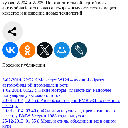
кузове W204 и W205. Но отличительной чертой всех
автомобилей этого класса по-прежнему остается немецкое
качество и внедрение новых технологий.
Похожие публикации
3-02-2014, 22:22
0
Мерседес W124 – лучший образец
автомобильной промышленности
1-02-2014, 01:22
0
Какие моторы "глазастика" наиболее
популярны у автомобилистов
20-01-2014, 12:45
0
Автообзор 5-серии БМВ е34: вспоминая
легенду.
20-01-2014, 03:40
0
«Слагаемые успеха», превратившие в
легенду BMW 5 серии 1988 года выпуска
25-12-2013, 01:55
0
Мощь и стиль, объединенные в одном
купе