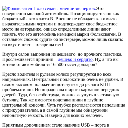
Это
совершенно молодой автомобиль. Позиционируется он как
бюджетный авто класса В. Внешне не обладает какими-то
выразительными чертами и подтверждает свое бюджетное
место на авторынке, однако определенные линии дают
понять, что это автомобиль немецкой марки Фольксваген. В
остальном сложно судить об экстерьере, можно лишь сказать:
на вкус и цвет – товарища нет!
Внутри салон выполнен из дешевого, но прочного пластика.
Прослеживается принцип –
дешево и сердито
. Ну, а что вы
хотели от автомобиля за 16.500 тысяч долларов?
Кресло водителя и рулевое колесо регулируется во всех
направлениях. Центральный подлокотник очень не удобен. В
самом высоком положении дотянуться до рычага КПП
проблематично. Но порадовала широта карманов передних
дверей. Туда, без особо труда, можно засунуть пластиковую
бутылку. Так же имеются подстаканники в глубине
центральной консоли. Чуть глубже располагаются пепельница
с прикуривателем, а в самой глубине мы обнаружили
непонятную емкость. Наверно для всяких мелочей.
Приятным дополнением стало наличие USB – порта в