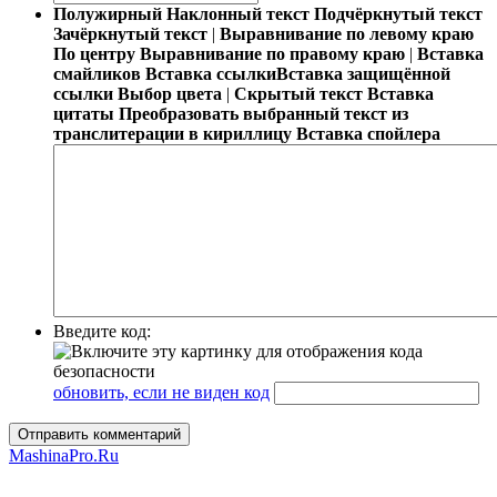
Полужирный
Наклонный текст
Подчёркнутый текст
Зачёркнутый текст
|
Выравнивание по левому краю
По центру
Выравнивание по правому краю
|
Вставка
смайликов
Вставка ссылки
Вставка защищённой
ссылки
Выбор цвета
|
Скрытый текст
Вставка
цитаты
Преобразовать выбранный текст из
транслитерации в кириллицу
Вставка спойлера
Введите код:
обновить, если не виден код
Отправить комментарий
MashinaPro.Ru