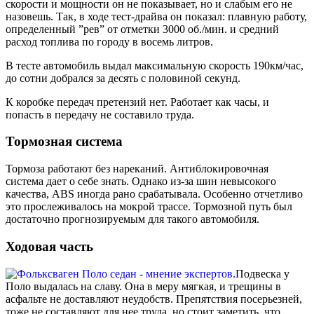
скорости и мощности он не показывает, но и слабым его не
назовешь. Так, в ходе тест-драйва он показал: плавную работу,
определенный ”рев” от отметки 3000 об./мин. и средний
расход топлива по городу в восемь литров.
В тесте автомобиль выдал максимальную скорость 190км/час,
до сотни добрался за десять с половиной секунд.
К коробке передач претензий нет. Работает как часы, и
попасть в передачу не составило труда.
Тормозная система
Тормоза работают без нареканий. Антиблокировочная
система дает о себе знать. Однако из-за шин невысокого
качества, ABS иногда рано срабатывала. Особенно отчетливо
это прослеживалось на мокрой трассе. Тормозной путь был
достаточно прогнозируемым для такого автомобиля.
Ходовая часть
Подвеска у
Поло выдалась на славу. Она в меру мягкая, и трещины в
асфальте не доставляют неудобств. Препятствия посерьезней,
тоже не составляют для нее труда, но стоит заметить, что