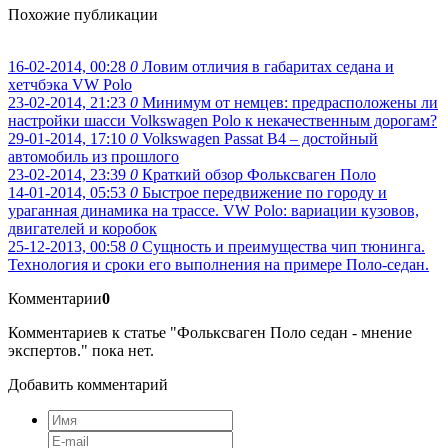
Похожие публикации
16-02-2014, 00:28
0
Ловим отличия в габаритах седана и
хетчбэка VW Polo
23-02-2014, 21:23
0
Минимум от немцев: предрасположены ли
настройки шасси Volkswagen Polo к некачественным дорогам?
29-01-2014, 17:10
0
Volkswagen Passat В4 – достойный
автомобиль из прошлого
23-02-2014, 23:39
0
Краткий обзор Фольксваген Поло
14-01-2014, 05:53
0
Быстрое передвижение по городу и
ураганная динамика на трассе. VW Polo: вариации кузовов,
двигателей и коробок
25-12-2013, 00:58
0
Сущность и преимущества чип тюнинга.
Технология и сроки его выполнения на примере Поло-седан.
Комментарии
0
Комментариев к статье "Фольксваген Поло седан - мнение
экспертов." пока нет.
Добавить комментарий