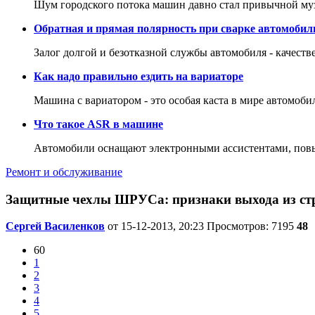
Шум городского потока машин давно стал привычной му
Обратная и прямая полярность при сварке автомобил
Залог долгой и безотказной службы автомобиля - качеств
Как надо правильно ездить на вариаторе
Машина с вариатором - это особая каста в мире автомоби
Что такое ASR в машине
Автомобили оснащают электронными ассистентами, повы
Ремонт и обслуживание
Защитные чехлы ШРУСа: признаки выхода из ст
Сергей Василенков
от 15-12-2013, 20:23
Просмотров: 7195
48
60
1
2
3
4
5