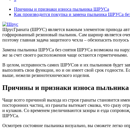
Причины и признаки износа пыльника ШРУСа
Как производится покупка и замена пыльника ШРУСа бе
Шрус
Граната (ШРУС) является важным элементом привода авт
гофрированный резиновый пыльник. Сам шарнир является очень
поэтому главная задача защитного чехла – обезопасить полуось
Замена пыльника ШРУСа без снятия ШРУСа возможна на наружн
же за счет своего расположения чаще остаются герметичными.
В целом, исправность самих ШРУСов и их пыльников будет зави
выполнять свои функции, но и он имеет свой срок годности. Ес
выше, нежели резинотехнического изделия.
Причины и признаки износа пыльник
Чаще всего причиной выхода из строя гранаты становится име
посторонних частиц, из гранаты вытекает смазка, что сразу о
и кулаков. Со временем увеличиваются зазоры и езда сопрово
ШРУСа.
Осмотрев состояние пыльника визуально, вы сможете легко опре