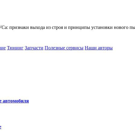
а: признаки выхода из строя и принципы установки нового п
ние
Тюнинг
Запчасти
Полезные сервисы
Наши авторы
не автомобиля
е