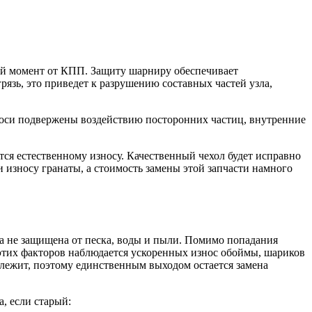
ий момент от КПП. Защиту шарниру обеспечивает
язь, это приведет к разрушению составных частей узла,
уоси подвержены воздействию посторонних частиц, внутренние
тся естественному износу. Качественный чехол будет исправно
и износу гранаты, а стоимость замены этой запчасти намного
та не защищена от песка, воды и пыли. Помимо попадания
е этих факторов наблюдается ускоренных износ обоймы, шариков
длежит, поэтому единственным выходом остается замена
а, если старый: