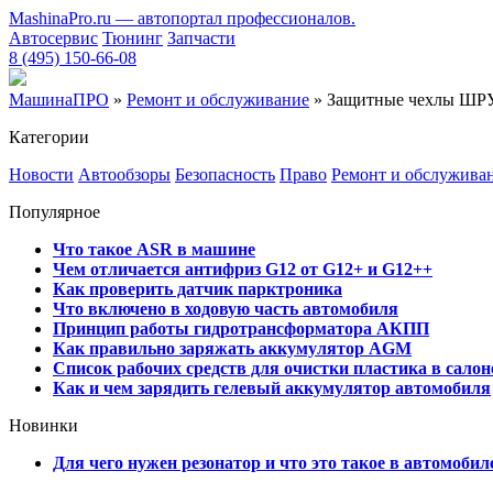
MashinaPro.ru — автопортал профессионалов.
Автосервис
Тюнинг
Запчасти
8 (495) 150-66-08
МашинаПРО
»
Ремонт и обслуживание
» Защитные чехлы ШРУС
Категории
Новости
Автообзоры
Безопасность
Право
Ремонт и обслужива
Популярное
Что такое ASR в машине
Чем отличается антифриз G12 от G12+ и G12++
Как проверить датчик парктроника
Что включено в ходовую часть автомобиля
Принцип работы гидротрансформатора АКПП
Как правильно заряжать аккумулятор AGM
Список рабочих средств для очистки пластика в сало
Как и чем зарядить гелевый аккумулятор автомобиля
Новинки
Для чего нужен резонатор и что это такое в автомобил