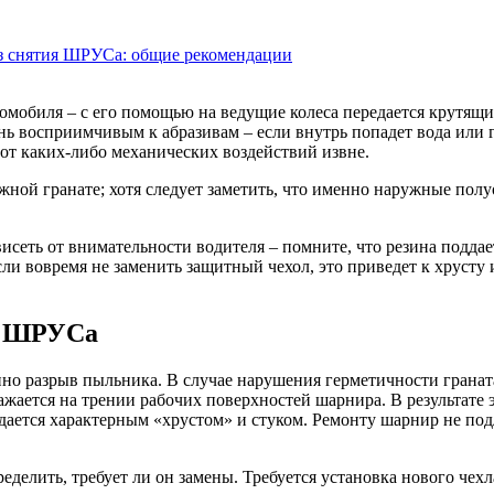
з снятия ШРУСа: общие рекомендации
омобиля – с его помощью на ведущие колеса передается крутящ
 восприимчивым к абразивам – если внутрь попадет вода или гр
 от каких-либо механических воздействий извне.
ой гранате; хотя следует заметить, что именно наружные пол
сеть от внимательности водителя – помните, что резина поддае
ли вовремя не заменить защитный чехол, это приведет к хрусту 
а ШРУСа
нно разрыв пыльника. В случае нарушения герметичности грана
тражается на трении рабочих поверхностей шарнира. В результат
ждается характерным «хрустом» и стуком. Ремонту шарнир не по
делить, требует ли он замены. Требуется установка нового чехл