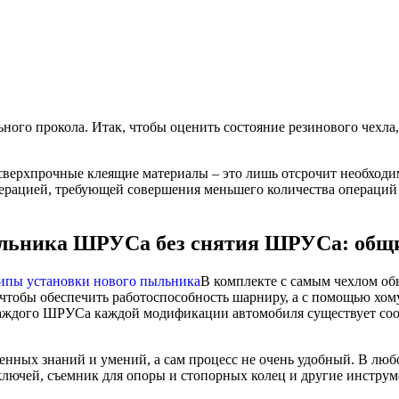
ого прокола. Итак, чтобы оценить состояние резинового чехла,
а сверхпрочные клеящие материалы – это лишь отсрочит необходи
перацией, требующей совершения меньшего количества операций
пыльника ШРУСа без снятия ШРУСа: общ
В комплекте с самым чехлом обы
, чтобы обеспечить работоспособность шарниру, а с помощью х
каждого ШРУСа каждой модификации автомобиля существует соот
ных знаний и умений, а сам процесс не очень удобный. В любо
лючей, съемник для опоры и стопорных колец и другие инструм