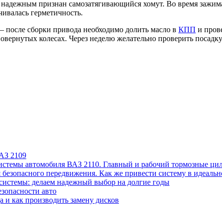
е надежным признан самозатягивающийся хомут. Во время зажим
чивалась герметичность.
 – после сборки привода необходимо долить масло в
КПП
и прове
овернутых колесах. Через неделю желательно проверить посадк
АЗ 2109
системы автомобиля ВАЗ 2110. Главный и рабочий тормозные ц
 безопасного передвижения. Как же привести систему в идеальн
системы: делаем надежный выбор на долгие годы
езопасности авто
а и как производить замену дисков