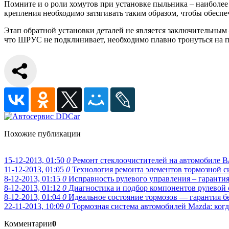
Помните и о роли хомутов при установке пыльника – наиболе
крепления необходимо затягивать таким образом, чтобы обеспе
Этап обратной установки деталей не является заключительным
что ШРУС не подклинивает, необходимо плавно тронуться на п
Похожие публикации
15-12-2013, 01:50
0
Ремонт стеклоочистителей на автомобиле В
11-12-2013, 01:05
0
Технология ремонта элементов тормозной 
8-12-2013, 01:15
0
Исправность рулевого управления – гарантия
8-12-2013, 01:12
0
Диагностика и подбор компонентов рулевой 
8-12-2013, 01:04
0
Идеальное состояние тормозов — гарантия б
22-11-2013, 10:09
0
Тормозная система автомобилей Mazda: когд
Комментарии
0