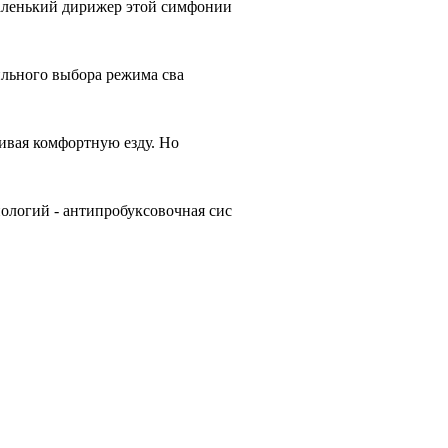
аленький дирижер этой симфонии
ильного выбора режима сва
чивая комфортную езду. Но
ологий - антипробуксовочная сис