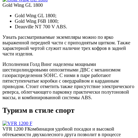
Gold Wing GL 1800
Gold Wing GL 1800;
Gold Wing F6B 1800;
Deauville NT 700 V ABS.
Узнать рассматриваемые экземпляры можно по ярко
выраженной передней части с приподнятым щитком. Также
характерной чертой служит наличие трех кофров в задней
части изделия.
Исполнения Голд Винг наделены мощными
шестицилиндровыми оппозитными ДВС с механизмом
газораспределения SOHC. С ними в паре работают
пятиступенчатые коробки с овердрайвом и карданным
приводом. Стоит отметить также присутствие электрического
реверса, облегчающего парковку практически полутоновой
массы, и комбинированной системы ABS.
Туризм в стиле спорт
VFR 1200 F
Комбинация удобной посадки и высокой
обтекаемости двухколесного друга позволит в процессе