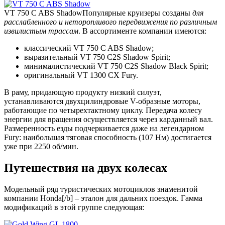
VT 750 C ABS Shadow
Популярные круизеры созданы
для
расслабленного и неторопливого передвижения по различным
извилистым трассам
. В ассортименте компании имеются:
классический VT 750 C ABS Shadow;
выразительный VT 750 C2S Shadow Spirit;
минималистический VT 750 C2S Shadow Black Spirit;
оригинальный VT 1300 CX Fury.
В раму, придающую продукту низкий силуэт,
устанавливаются двухцилиндровые V-образные моторы,
работающие по четырехтактному циклу. Передача колесу
энергии для вращения осуществляется через карданный вал.
Размеренность езды подчеркивается даже на легендарном
Fury: наибольшая тяговая способность (107 Нм) достигается
уже при 2250 об/мин.
Путешествия на двух колесах
Модельный ряд туристических мотоциклов знаменитой
компании Honda[/b] – эталон для дальних поездок. Гамма
модификаций в этой группе следующая: