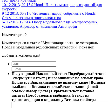
тест-драйв новинки?
10-12-2013, 02:15
0
Honda Hornet - мотоцикл, созданный для
скорости
9-12-2013, 00:31
0
Что вещает народ: собранные о Honda
Crosstour отзывы разного характера
5-11-2013, 12:34
0
Обзор модельного ряда компрессорных
установок Агрессор от компании Автопрофи
Комментарии
0
Комментариев к статье "Мультинаправленные мотоциклы
Honda и модельный ряд основных категорий" пока нет.
Добавить комментарий
Полужирный
Наклонный текст
Подчёркнутый текст
Зачёркнутый текст
|
Выравнивание по левому краю
По центру
Выравнивание по правому краю
|
Вставка
смайликов
Вставка ссылки
Вставка защищённой
ссылки
Выбор цвета
|
Скрытый текст
Вставка
цитаты
Преобразовать выбранный текст из
транслитерации в кириллицу
Вставка спойлера