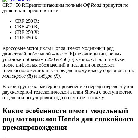
CRF 450 R
Предпочитающим полный
Off-Road
придутся по
душе такие представители:
CRF 250 R;
CRF 450 R;
CRF 250 X;
CRF 450 X.
Кроссовые мотоциклы Honda имеют модельный ряд
двигателей небольшой – всего [b]две одноцилиндровых
установки объемами 250 и 450[/b] кубиков. Наличие букв
после цифровых обозначений в названии определяет
предрасположенность к определенному классу соревнований:
мотокросс (R)
и
эндуро (X)
.
В этой группе характерно применение спереди перевернутой
двухкамерной телескопической вилки Showa c доступностью
отдельной регулировки хода на сжатие и отдачу.
Какие особенности имеет модельный
ряд мотоциклов Honda для спокойного
времяпровождения