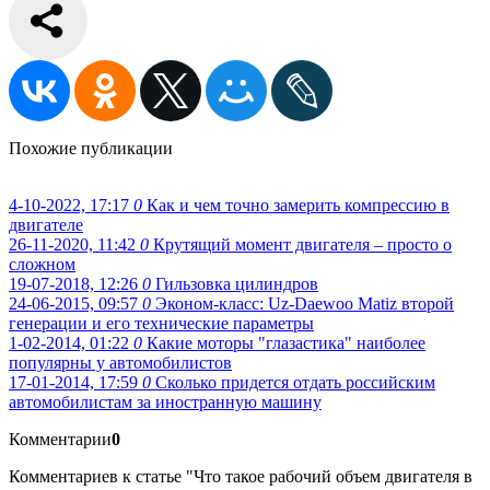
Похожие публикации
4-10-2022, 17:17
0
Как и чем точно замерить компрессию в
двигателе
26-11-2020, 11:42
0
Крутящий момент двигателя – просто о
сложном
19-07-2018, 12:26
0
Гильзовка цилиндров
24-06-2015, 09:57
0
Эконом-класс: Uz-Daewoo Matiz второй
генерации и его технические параметры
1-02-2014, 01:22
0
Какие моторы "глазастика" наиболее
популярны у автомобилистов
17-01-2014, 17:59
0
Сколько придется отдать российским
автомобилистам за иностранную машину
Комментарии
0
Комментариев к статье "Что такое рабочий объем двигателя в