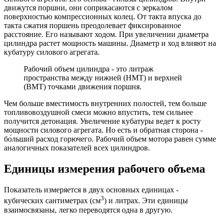
движутся поршни, они соприкасаются с зеркалом
поверхностью компрессионных колец. От такта впуска до
такта сжатия поршень преодолевает фиксированное
расстояние. Его называют ходом. При увеличении диаметра
цилиндра растет мощность машины. Диаметр и ход влияют на
кубатуру силового агрегата.
Рабочий объем цилиндра - это литраж
пространства между нижней (НМТ) и верхней
(ВМТ) точками движения поршня.
Чем больше вместимость внутренних полостей, тем больше
топливовоздушной смеси можно впустить, тем сильнее
получится детонация. Увеличение кубатуры ведет к росту
мощности силового агрегата. Но есть и обратная сторона -
бо́льший расход горючего. Рабочий объем мотора равен сумме
аналогичных показателей всех цилиндров.
Единицы измерения рабочего объема
Показатель измеряется в двух основных единицах -
3
кубических сантиметрах (см
) и литрах. Эти единицы
взаимосвязаны, легко переводятся одна в другую.