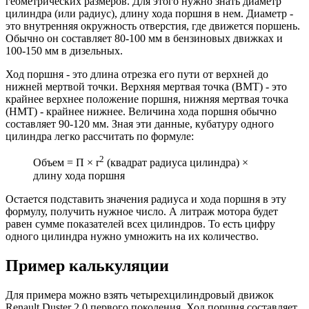
геометрических размеров. Для этого нужно знать диаметр
цилиндра (или радиус), длину хода поршня в нем. Диаметр -
это внутренняя окружность отверстия, где движется поршень.
Обычно он составляет 80-100 мм в бензиновых движках и
100-150 мм в дизельных.
Ход поршня - это длина отрезка его пути от верхней до
нижней мертвой точки. Верхняя мертвая точка (ВМТ) - это
крайнее верхнее положение поршня, нижняя мертвая точка
(НМТ) - крайнее нижнее. Величина хода поршня обычно
составляет 90-120 мм. Зная эти данные, кубатуру одного
цилиндра легко рассчитать по формуле:
2
Объем = Π × r
(квадрат радиуса цилиндра) ×
длину хода поршня
Остается подставить значения радиуса и хода поршня в эту
формулу, получить нужное число. А литраж мотора будет
равен сумме показателей всех цилиндров. То есть цифру
одного цилиндра нужно умножить на их количество.
Пример калькуляции
Для примера можно взять четырехцилиндровый движок
Renault Duster 2.0 первого поколения. Ход поршня составляет