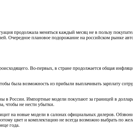
итуация продолжала меняться каждый месяц не в пользу покупа
ублей. Очередное плановое подорожание на российском рынке авт
оисходящего. Во-первых, в стране продолжается общая инфляция
тобы была возможность из прибыли выплачивать зарплату сотру
ы в России. Импортные модели покупают за границей в долларах
а, чтобы не нести убытки.
цит на новые модели в салонах официальных дилеров. Обзвонив 
Поэтому цвет и комплектацию не всегда возможно выбрать по же
онце года.