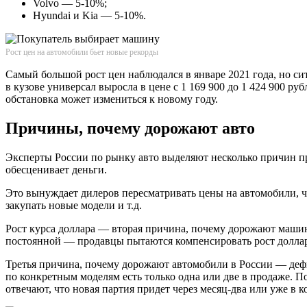
Volvo — 5-10%;
Hyundai и Kia — 5-10%.
Рост цен на автомобили бьет новые рекорды
Самый большой рост цен наблюдался в январе 2021 года, но с
в кузове универсал выросла в цене с 1 169 900 до 1 424 900 р
обстановка может измениться к новому году.
Причины, почему дорожают авто
Эксперты России по рынку авто выделяют несколько причин пр
обесценивает деньги.
Это вынуждает дилеров пересматривать цены на автомобили, ч
закупать новые модели и т.д.
Рост курса доллара — вторая причина, почему дорожают машин
постоянной — продавцы пытаются компенсировать рост доллар
Третья причина, почему дорожают автомобили в России — дефи
по конкретным моделям есть только одна или две в продаже. 
отвечают, что новая партия придет через месяц-два или уже в к