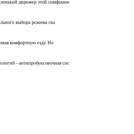
аленький дирижер этой симфонии
ильного выбора режима сва
чивая комфортную езду. Но
ологий - антипробуксовочная сис