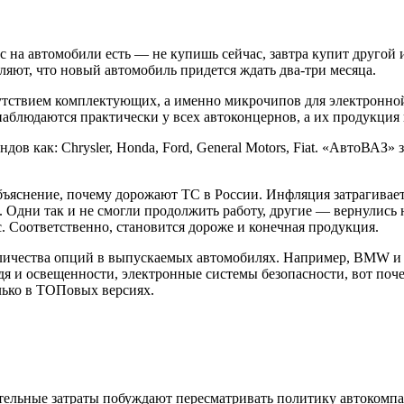
 на автомобили есть — не купишь сейчас, завтра купит другой 
вляют, что новый автомобиль придется ждать два-три месяца.
утствием комплектующих, а именно микрочипов для электронной
аблюдаются практически у всех автоконцернов, а их продукция
дов как: Chrysler, Honda, Ford, General Motors, Fiat. «АвтоВАЗ
яснение, почему дорожают ТС в России. Инфляция затрагивает в
 Одни так и не смогли продолжить работу, другие — вернулись
с. Соответственно, становится дороже и конечная продукция.
личества опций в выпускаемых автомобилях. Например, BMW и M
ждя и освещенности, электронные системы безопасности, вот по
лько в ТОПовых версиях.
ельные затраты побуждают пересматривать политику автокомпани