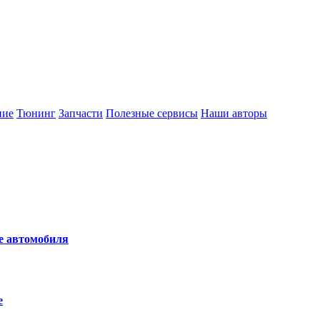
ние
Тюнинг
Запчасти
Полезные сервисы
Наши авторы
не автомобиля
е