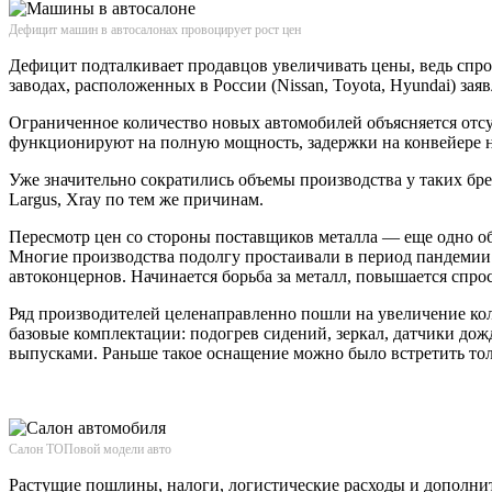
Дефицит машин в автосалонах провоцирует рост цен
Дефицит подталкивает продавцов увеличивать цены, ведь спрос
заводах, расположенных в России (Nissan, Toyota, Hyundai) зая
Ограниченное количество новых автомобилей объясняется отс
функционируют на полную мощность, задержки на конвейере н
Уже значительно сократились объемы производства у таких брен
Largus, Xray по тем же причинам.
Пересмотр цен со стороны поставщиков металла — еще одно объ
Многие производства подолгу простаивали в период пандемии.
автоконцернов. Начинается борьба за металл, повышается спро
Ряд производителей целенаправленно пошли на увеличение ко
базовые комплектации: подогрев сидений, зеркал, датчики до
выпусками. Раньше такое оснащение можно было встретить то
Салон ТОПовой модели авто
Растущие пошлины, налоги, логистические расходы и дополнит