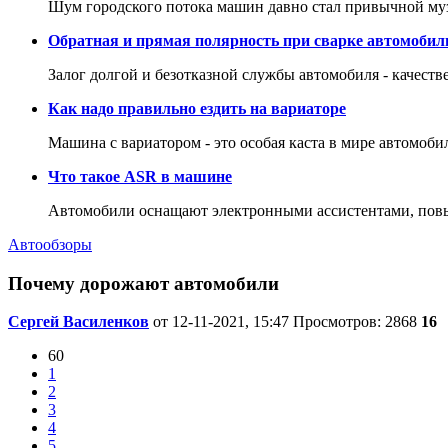
Шум городского потока машин давно стал привычной му
Обратная и прямая полярность при сварке автомобил
Залог долгой и безотказной службы автомобиля - качеств
Как надо правильно ездить на вариаторе
Машина с вариатором - это особая каста в мире автомоби
Что такое ASR в машине
Автомобили оснащают электронными ассистентами, повы
Автообзоры
Почему дорожают автомобили
Сергей Василенков
от 12-11-2021, 15:47
Просмотров: 2868
16
60
1
2
3
4
5