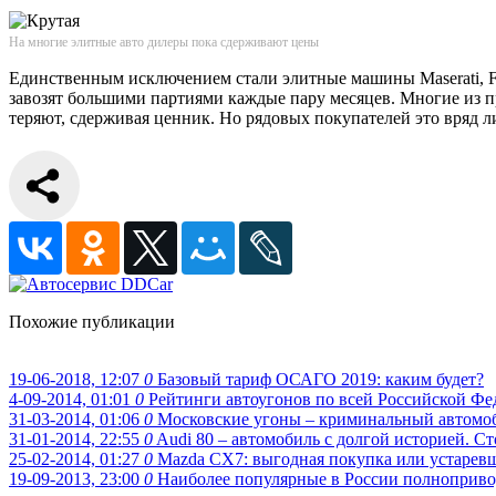
На многие элитные авто дилеры пока сдерживают цены
Единственным исключением стали элитные машины Maserati, Ferr
завозят большими партиями каждые пару месяцев. Многие из п
теряют, сдерживая ценник. Но рядовых покупателей это вряд л
Похожие публикации
19-06-2018, 12:07
0
Базовый тариф ОСАГО 2019: каким будет?
4-09-2014, 01:01
0
Рейтинги автоугонов по всей Российской Фе
31-03-2014, 01:06
0
Московские угоны – криминальный автомоб
31-01-2014, 22:55
0
Audi 80 – автомобиль с долгой историей. Ст
25-02-2014, 01:27
0
Mazda CX7: выгодная покупка или устарев
19-09-2013, 23:00
0
Наиболее популярные в России полноприво