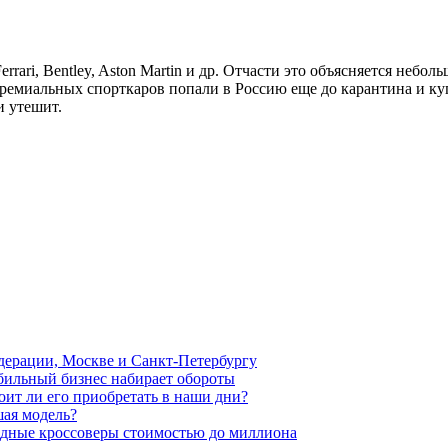
ari, Bentley, Aston Martin и др. Отчасти это объясняется небо
ремиальных спорткаров попали в Россию еще до карантина и куп
и утешит.
дерации, Москве и Санкт-Петербургу
ильный бизнес набирает обороты
оит ли его приобретать в наши дни?
шая модель?
дные кроссоверы стоимостью до миллиона