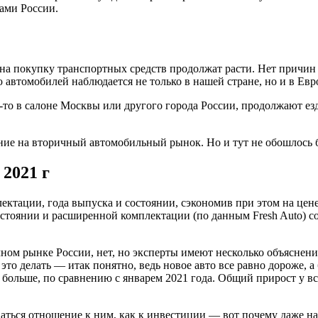
ами России.
на покупку транспортных средств продолжат расти. Нет причин 
 автомобилей наблюдается не только в нашей стране, но и в Евр
-то в салоне Москвы или другого города России, продолжают ез
ние на вторичный автомобильный рынок. Но и тут не обошлось 
 2021 г
тации, года выпуска и состоянии, сэкономив при этом на цене. 
остоянии и расширенной комплектации (по данным Fresh Auto) со
ом рынке России, нет, но эксперты имеют несколько объяснени
это делать — итак понятно, ведь новое авто все равно дороже, 
больше, по сравнению с январем 2021 года. Общий прирост у вс
ться отношение к ним, как к инвестиции — вот почему даже на