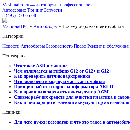
MashinaPro.ru — автопортал профессионалов.
Автосервис
Тюнинг
Запчасти
8 (495) 150-66-08
МашинаПРО
»
Автообзоры
» Почему дорожают автомобили
Категории
Новости
Автообзоры
Безопасность
Право
Ремонт и обслужива
Популярное
Что такое ASR в машине
Чем отличается антифриз G12 от G12+ и G12++
Как проверить датчик парктроника
Что включено в ходовую часть автомобиля
Принцип работы гидротрансформатора АКПП
Как правильно заряжать аккумулятор AGM
Список рабочих средств для очистки пластика в сало
Как и чем зарядить гелевый аккумулятор автомобиля
Новинки
Для чего нужен резонатор и что это такое в автомобил