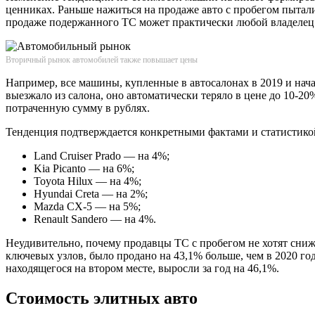
ценниках. Раньше нажиться на продаже авто с пробегом пытали
продаже подержанного ТС может практически любой владелец л
Вторичный рынок автомобилей также повышает цены
Например, все машины, купленные в автосалонах в 2019 и начал
выезжало из салона, оно автоматически теряло в цене до 10-20
потраченную сумму в рублях.
Тенденция подтверждается конкретными фактами и статистико
Land Cruiser Prado — на 4%;
Kia Picanto — на 6%;
Toyota Hilux — на 4%;
Hyundai Creta — на 2%;
Mazda CX-5 — на 5%;
Renault Sandero — на 4%.
Неудивительно, почему продавцы ТС с пробегом не хотят сни
ключевых узлов, было продано на 43,1% больше, чем в 2020 год
находящегося на втором месте, выросли за год на 46,1%.
Стоимость элитных авто