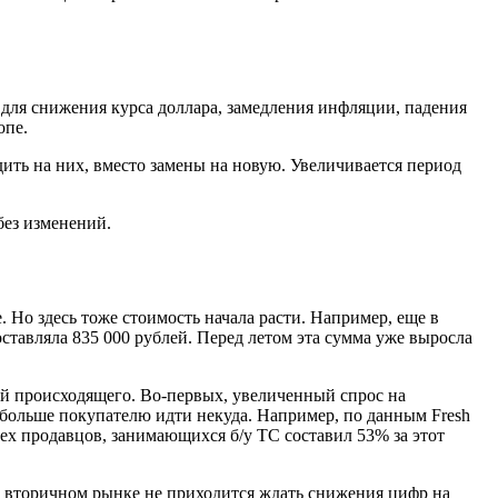
для снижения курса доллара, замедления инфляции, падения
опе.
дить на них, вместо замены на новую. Увеличивается период
без изменений.
Но здесь тоже стоимость начала расти. Например, еще в
ставляла 835 000 рублей. Перед летом эта сумма уже выросла
й происходящего. Во-первых, увеличенный спрос на
а больше покупателю идти некуда. Например, по данным Fresh
ех продавцов, занимающихся б/у ТС составил 53% за этот
 вторичном рынке не приходится ждать снижения цифр на