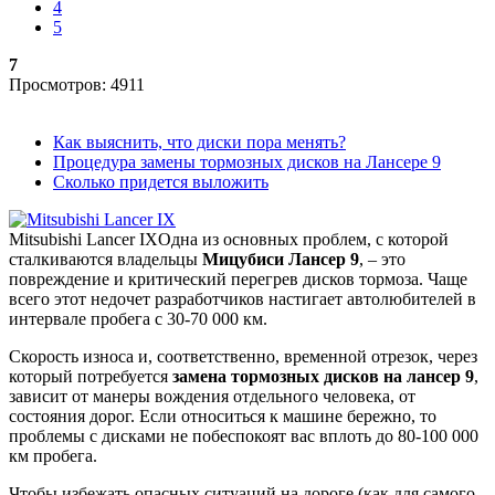
4
5
7
Просмотров: 4911
Как выяснить, что диски пора менять?
Процедура замены тормозных дисков на Лансере 9
Сколько придется выложить
Mitsubishi Lancer IX
Одна из основных проблем, с которой
сталкиваются владельцы
Мицубиси Лансер 9
, – это
повреждение и критический перегрев дисков тормоза. Чаще
всего этот недочет разработчиков настигает автолюбителей в
интервале пробега с 30-70 000 км.
Скорость износа и, соответственно, временной отрезок, через
который потребуется
замена тормозных дисков на лансер 9
,
зависит от манеры вождения отдельного человека, от
состояния дорог. Если относиться к машине бережно, то
проблемы с дисками не побеспокоят вас вплоть до 80-100 000
км пробега.
Чтобы избежать опасных ситуаций на дороге (как для самого