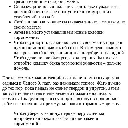
грязи и налипшей старой смазки.
Снимаем резиновый пыльник – он также нуждается в
должной очистке – не пропустите ни внутренних
углублений, ни скоб.
Скобы и направляющие смазываем заново, вставляем по
своим местам.
Затем на место устанавливаем новые колодки
торможения.
Чтобы суппорт идеально вошел на свое место, поршень
нужно немного вдавить обратно. В этом деле поможет
наш рожковый ключ, в принципе, подойдет и накидной.
Чтобы дело пошло быстрее, а ход поршня был мягче,
откройте крышку бачка тормозной жидкости – должно
помочь.
После всех этих манипуляций по замене тормозных дисков
садимся в Лансер 9, пару раз нажимаем тормоз. Жать нужно
до тех пор, пока педаль не станет твердой и упругой. Затем
запустите двигатель и еще немного пожмите на педаль
тормоза. Так цилиндры из суппортов выйдут в полностью
рабочее состояние и прижмут колодки к тормозным дискам.
Чтобы уберечь машину, первые пару сотен км
попробуйте проехать без резких виражей и
торможений.