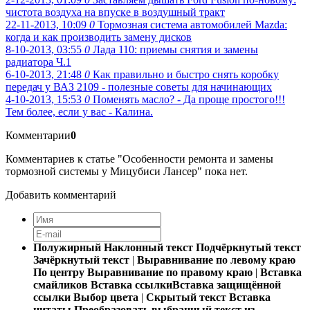
чистота воздуха на впуске в воздушный тракт
22-11-2013, 10:09
0
Тормозная система автомобилей Mazda:
когда и как производить замену дисков
8-10-2013, 03:55
0
Лада 110: приемы снятия и замены
радиатора Ч.1
6-10-2013, 21:48
0
Как правильно и быстро снять коробку
передач у ВАЗ 2109 - полезные советы для начинающих
4-10-2013, 15:53
0
Поменять масло? - Да проще простого!!!
Тем более, если у вас - Калина.
Комментарии
0
Комментариев к статье "Особенности ремонта и замены
тормозной системы у Мицубиси Лансер" пока нет.
Добавить комментарий
Полужирный
Наклонный текст
Подчёркнутый текст
Зачёркнутый текст
|
Выравнивание по левому краю
По центру
Выравнивание по правому краю
|
Вставка
смайликов
Вставка ссылки
Вставка защищённой
ссылки
Выбор цвета
|
Скрытый текст
Вставка
цитаты
Преобразовать выбранный текст из