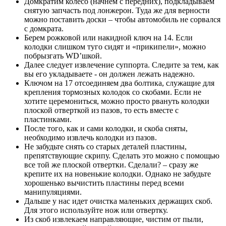
Домкратим колесо (начнем с передних), подкладываем
снятую запчасть под лонжерон. Туда же для верности
можно поставить доски – чтобы автомобиль не сорвался
с домкрата.
Берем рожковой или накидной ключ на 14. Если
колодки слишком туго сидят и «прикипели», можно
побрызгать WD’шкой.
Далее следует извлечение суппорта. Следите за тем, как
вы его укладываете - он должен лежать надежно.
Ключом на 17 отсоединяем два болтика, служащие для
крепления тормозных колодок со скобами. Если не
хотите церемониться, можно просто рвануть колодки
плоской отверткой из пазов, то есть вместе с
пластинками.
После того, как и сами колодки, и скоба сняты,
необходимо извлечь колодки из пазов.
Не забудьте снять со старых деталей пластины,
препятствующие скрипу. Сделать это можно с помощью
все той же плоской отвертки. Сделали? – сразу же
крепите их на новенькие колодки. Однако не забудьте
хорошенько вычистить пластины перед всеми
манипуляциями.
Дальше у нас идет очистка маленьких держащих скоб.
Для этого используйте нож или отвертку.
Из скоб извлекаем направляющие, чистим от пыли,