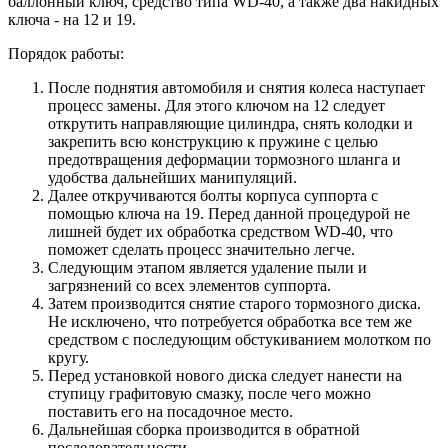
баллонный ключ, средство типа WD-40, а также два накидных
ключа - на 12 и 19.
Порядок работы:
После поднятия автомобиля и снятия колеса наступает
процесс замены. Для этого ключом на 12 следует
открутить направляющие цилиндра, снять колодки и
закрепить всю конструкцию к пружине с целью
предотвращения деформации тормозного шланга и
удобства дальнейших манипуляций.
Далее откручиваются болты корпуса суппорта с
помощью ключа на 19. Перед данной процедурой не
лишней будет их обработка средством WD-40, что
поможет сделать процесс значительно легче.
Следующим этапом является удаление пыли и
загрязнений со всех элементов суппорта.
Затем производится снятие старого тормозного диска.
Не исключено, что потребуется обработка все тем же
средством с последующим обстукиванием молотком по
кругу.
Перед установкой нового диска следует нанести на
ступицу графитовую смазку, после чего можно
поставить его на посадочное место.
Дальнейшая сборка производится в обратной
последовательности.