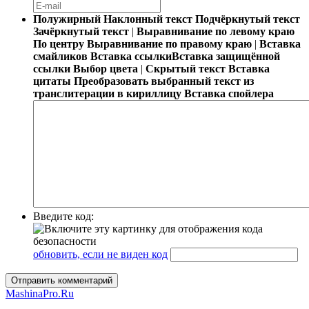
Полужирный
Наклонный текст
Подчёркнутый текст
Зачёркнутый текст
|
Выравнивание по левому краю
По центру
Выравнивание по правому краю
|
Вставка
смайликов
Вставка ссылки
Вставка защищённой
ссылки
Выбор цвета
|
Скрытый текст
Вставка
цитаты
Преобразовать выбранный текст из
транслитерации в кириллицу
Вставка спойлера
Введите код:
обновить, если не виден код
Отправить комментарий
MashinaPro.Ru