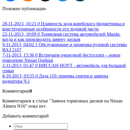
Похожие публикации
28-11-2013, 10:21
0
Плавность хода корейского бюджетника и
конструктивные особенности его ходовой части
22-11-2013, 10:09
0
Тормозная система автомобилей Mazda:
когда и как производить замену дисков
9-11-2013, 04:02
1
Обслуживание и проверка рулевой системы
ВАЗ 2107
7-11-2013, 15:36
0
Встречаем очередной бестселлер – новое
поколение Nissan Qashqai
2-11-2013, 01:47
0
НИССАН НОУТ - автомобиль для большой
семьи
8-10-2013, 03:55
0
Лада 110: приемы снятия и замены
радиатора Ч.1
Комментарии
0
Комментариев к статье "Замена тормозных дисков на Nissan
Almera N16" пока нет.
Добавить комментарий