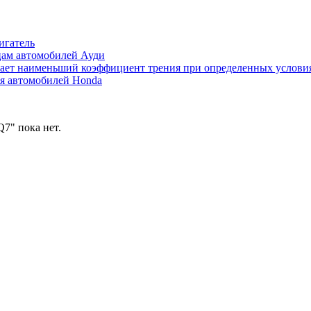
игатель
цам автомобилей Ауди
ивает наименьший коэффициент трения при определенных услови
ля автомобилей Honda
7" пока нет.