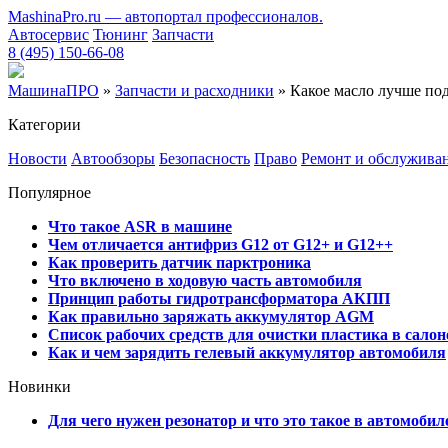
MashinaPro.ru — автопортал профессионалов.
Автосервис
Тюнинг
Запчасти
8 (495) 150-66-08
МашинаПРО
»
Запчасти и расходники
» Какое масло лучше под
Категории
Новости
Автообзоры
Безопасность
Право
Ремонт и обслужива
Популярное
Что такое ASR в машине
Чем отличается антифриз G12 от G12+ и G12++
Как проверить датчик парктроника
Что включено в ходовую часть автомобиля
Принцип работы гидротрансформатора АКПП
Как правильно заряжать аккумулятор AGM
Список рабочих средств для очистки пластика в сало
Как и чем зарядить гелевый аккумулятор автомобиля
Новинки
Для чего нужен резонатор и что это такое в автомобил