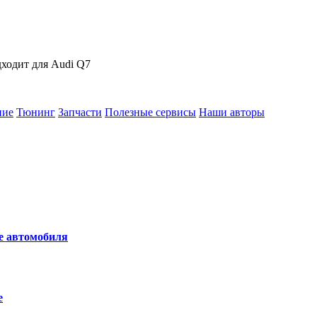
ходит для Audi Q7
ние
Тюнинг
Запчасти
Полезные сервисы
Наши авторы
не автомобиля
е