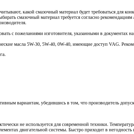
читывают, какой смазочный материал будет требоваться для конк
Выбирать смазочный материал требуется согласно рекомендация
оизводителя.
совать с пожеланиями изготовителя, указанными в документах н
ские масла 5W-30, 5W-40, 0W-40, имеющие доступ VAG. Рекоменду
га.
тивным вариантам, убедившись в том, что производитель допуск
ически не используется для современной техники. Температура 
лементах двигательной системы. Быстро приходит в негодность и