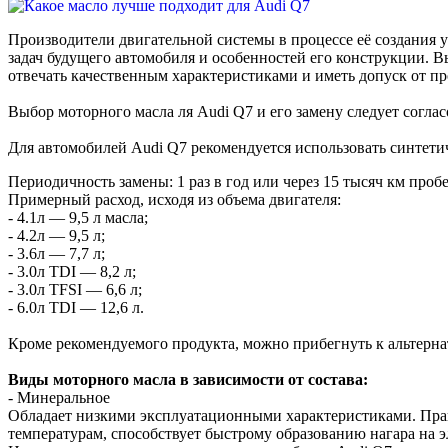
Производители двигательной системы в процессе её создания у
задач будущего автомобиля и особенностей его конструкции. 
отвечать качественным характеристиками и иметь допуск от пр
Выбор моторного масла ля Audi Q7 и его замену следует согла
Для автомобилей Audi Q7 рекомендуется использовать синтетиче
Периодичность замены: 1 раз в год или через 15 тысяч км пробе
Примерный расход, исходя из объема двигателя:
- 4.1л — 9,5 л масла;
- 4.2л — 9,5 л;
- 3.6л — 7,7 л;
- 3.0л TDI — 8,2 л;
- 3.0л TFSI — 6,6 л;
- 6.0л TDI — 12,6 л.
Кроме рекомендуемого продукта, можно прибегнуть к альтерна
Виды моторного масла в зависимости от состава:
- Минеральное
Обладает низкими эксплуатационными характеристиками. Практ
температурам, способствует быстрому образованию нагара на э