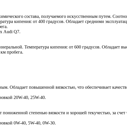
химического состава, получаемого искусственным путем. Соотн
ература кипения: от 400 градусов. Обладает средними эксплуат
ега.
х Audi Q7.
инеральной. Температура кипения: от 600 градусов. Обладает 
 км пробега.
ым. Обладает повышенной вязкостью, что обеспечивает качеств
ровкой 20W-40, 25W-40.
пониженной степенью вязкости и хорошей текучестью, за счет ч
ровкой 0W-40, 5W-40, 0W-30.