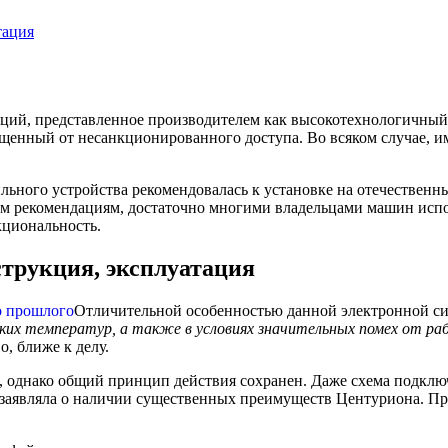
тация
заций, представленное производителем как высокотехнологичн
щищенный от несанкционированного доступа. Во всяком случае,
бильного устройства рекомендовалась к установке на отечеств
им рекомендациям, достаточно многими владельцами машин исп
кциональность.
трукция, эксплуатация
Отличительной особенностью данной электронной сис
ских температур, а также в условиях значительных помех от р
, ближе к делу.
однако общий принцип действия сохранен. Даже схема подключ
 заявляла о наличии существенных преимуществ Центуриона. Пр