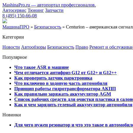
MashinaPro.ru — автопортал профессионалов.
Автосервис
Тюнинг
Запчасти
8 (495) 150-66-08
МашинаПРО
»
Безопасность
» Centurion – американская сигна
Категории
Новости
Автообзоры
Безопасность
Право
Ремонт и обслужива
Популярное
Что такое ASR в машине
Чем отличается антифриз G12 от G12+ и G12++
Как проверить датчик парктроника
Что включено в ходовую часть автомобиля
Принцип работы гидротрансформатора АКПП
Как правильно заряжать аккумулятор AGM
Список рабочих средств для очистки пластика в сало
Как и чем зарядить гелевый аккумулятор автомобиля
Новинки
Для чего нужен резонатор и что это такое в автомобил