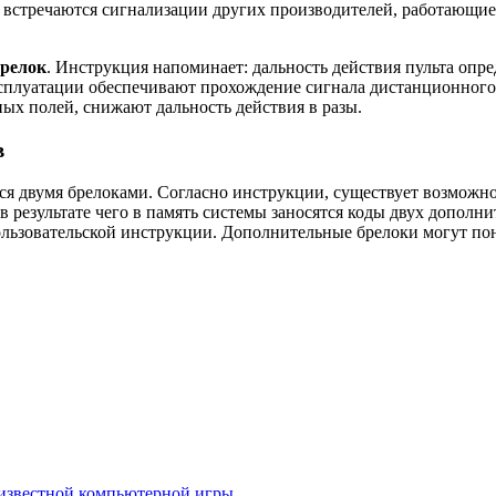
о встречаются сигнализации других производителей, работающие 
брелок
. Инструкция напоминает: дальность действия пульта опре
сплуатации обеспечивают прохождение сигнала дистанционного у
ых полей, снижают дальность действия в разы.
в
я двумя брелоками. Согласно инструкции, существует возможн
в результате чего в память системы заносятся коды двух допол
льзовательской инструкции. Дополнительные брелоки могут пона
е известной компьютерной игры