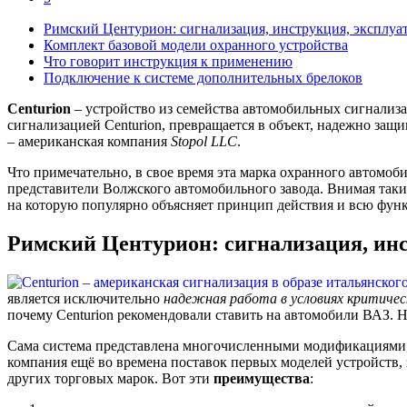
Римский Центурион: сигнализация, инструкция, эксплуа
Комплект базовой модели охранного устройства
Что говорит инструкция к применению
Подключение к системе дополнительных брелоков
Centurion
– устройство из семейства автомобильных сигнали
сигнализацией Centurion, превращается в объект, надежно за
– американская компания
Stopol LLC
.
Что примечательно, в свое время эта марка охранного автомо
представители Волжского автомобильного завода. Внимая так
на которую популярно объясняет принцип действия и всю фун
Римский Центурион: сигнализация, инс
является исключительно
надежная работа в условиях критиче
почему Centurion рекомендовали ставить на автомобили ВАЗ. Но
Сама система представлена многочисленными модификациями, 
компания ещё во времена поставок первых моделей устройств,
других торговых марок. Вот эти
преимущества
: