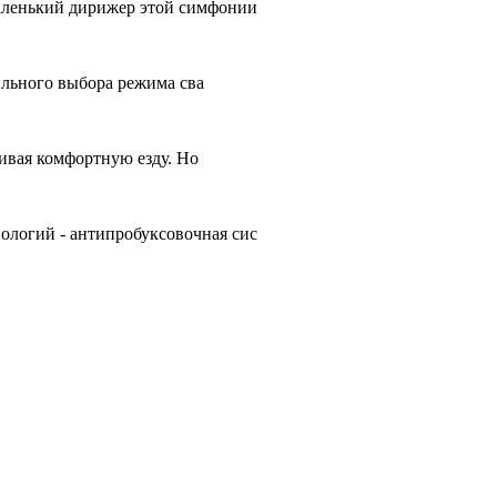
аленький дирижер этой симфонии
ильного выбора режима сва
чивая комфортную езду. Но
ологий - антипробуксовочная сис