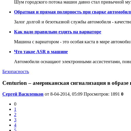
Шум городского потока машин давно стал привычной му
Обратная и прямая полярность при сварке автомобил
Залог долгой и безотказной службы автомобиля - качеств
Как надо правильно ездить на вариаторе
Машина с вариатором - это особая каста в мире автомоби
Что такое ASR в машине
Автомобили оснащают электронными ассистентами, повы
Безопасность
Centurion – американская сигнализация в образе
Сергей Василенков
от 8-04-2014, 05:09
Просмотров: 1891
0
0
1
2
3
4
5