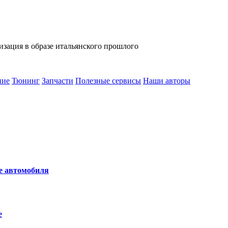
лизация в образе итальянского прошлого
ние
Тюнинг
Запчасти
Полезные сервисы
Наши авторы
не автомобиля
е