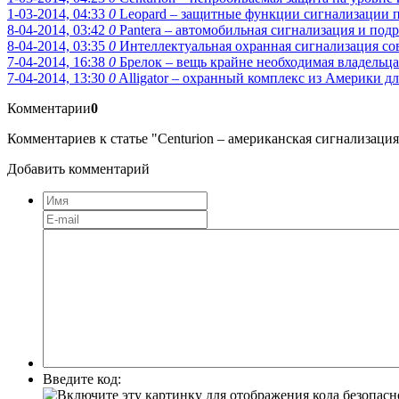
1-03-2014, 04:33
0
Leopard – защитные функции сигнализации 
8-04-2014, 03:42
0
Pantera – автомобильная сигнализация и под
8-04-2014, 03:35
0
Интеллектуальная охранная сигнализация со
7-04-2014, 16:38
0
Брелок – вещь крайне необходимая владельц
7-04-2014, 13:30
0
Alligator – охранный комплекс из Америки д
Комментарии
0
Комментариев к статье "Centurion – американская сигнализация
Добавить комментарий
Введите код: