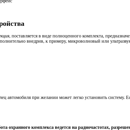
ерфейс
тройства
укция
, поставляется в виде полноценного комплекта, предназнач
полнительно внедрив, к примеру, микроволновый или ультразву
ц автомобиля при желании может легко установить систему. Если
бота охранного комплекса ведется на радиочастотах, разре