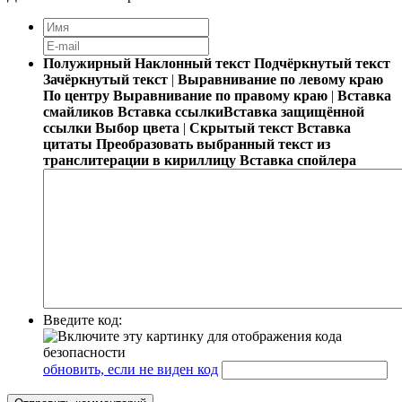
Полужирный
Наклонный текст
Подчёркнутый текст
Зачёркнутый текст
|
Выравнивание по левому краю
По центру
Выравнивание по правому краю
|
Вставка
смайликов
Вставка ссылки
Вставка защищённой
ссылки
Выбор цвета
|
Скрытый текст
Вставка
цитаты
Преобразовать выбранный текст из
транслитерации в кириллицу
Вставка спойлера
Введите код:
обновить, если не виден код