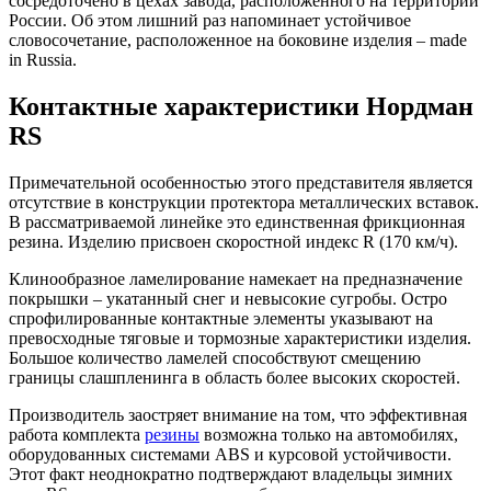
сосредоточено в цехах завода, расположенного на территории
России. Об этом лишний раз напоминает устойчивое
словосочетание, расположенное на боковине изделия – made
in Russia.
Контактные характеристики Нордман
RS
Примечательной особенностью этого представителя является
отсутствие в конструкции протектора металлических вставок.
В рассматриваемой линейке это единственная фрикционная
резина. Изделию присвоен скоростной индекс R (170 км/ч).
Клинообразное ламелирование намекает на предназначение
покрышки – укатанный снег и невысокие сугробы. Остро
спрофилированные контактные элементы указывают на
превосходные тяговые и тормозные характеристики изделия.
Большое количество ламелей способствуют смещению
границы слашпленинга в область более высоких скоростей.
Производитель заостряет внимание на том, что эффективная
работа комплекта
резины
возможна только на автомобилях,
оборудованных системами ABS и курсовой устойчивости.
Этот факт неоднократно подтверждают владельцы зимних