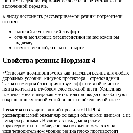
шин RS: надежное торможение обеспечивается только при
включенной передаче.
К числу достоинств рассматриваемой резины потребители
относят:
высокий акустический комфорт;
отличные тяговые характеристики на заснеженном
подъеме;
отсутствие пробуксовки на старте.
Свойства резины Нордман 4
«Четверка» позиционируется как надежная резина для любых
дорожных условий. Рисунок протектора – стреловидный.
Такая геометрия благоприятствует эффективной очистке
пятна контакта в глубоком слое снежной шуги. Усиленная
плечевая зона и широкая контактная площадка способствуют
сохранению курсовой устойчивости в обледенелой колее.
Несмотря на сходства линий профиля с HKPL 4
рассматриваемый экземпляр оснащен обычными шипами, а не
четырехгранными. В связи с этим, драйверские
характеристики на обледенелом покрытии остаются на
удовлетворительном уровне: резина плохо противостоит