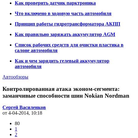
Как проверить датчик парктроника
Что включено в ходовую часть автомобиля
Принцип работы гидротрансформатора АКПП
Как правильно заряжать аккумулятор AGM
Список рабочих средств для очистки пластика в
салоне автомобиля
Как и чем зарядить гелевый аккумулятор
автомобиля
Автообзоры
Контролированная атака эконом-сегмента:
заманчивые способности шин Nokian Nordman
Сергей Василенков
от 4-04-2014, 10:18
80
1
2