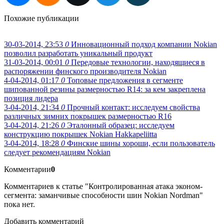
Похожие публикации
30-03-2014, 23:53
0
Инновационный подход компании Nokian
позволил разработать уникальный продукт
31-03-2014, 00:01
0
Передовые технологии, находящиеся в
распоряжении финского производителя Nokian
4-04-2014, 01:17
0
Топовые предложения в сегменте
шипованной резины размерностью R14: за кем закреплена
позиция лидера
3-04-2014, 21:34
0
Прочный контакт: исследуем свойства
различных зимних покрышек размерностью R16
3-04-2014, 21:26
0
Эталонный образец: исследуем
конструкцию покрышек Nokian Hakkapeliitta
3-04-2014, 18:28
0
Финские шины хороши, если пользователь
следует рекомендациям Nokian
Комментарии
0
Комментариев к статье "Контролированная атака эконом-
сегмента: заманчивые способности шин Nokian Nordman"
пока нет.
Добавить комментарий