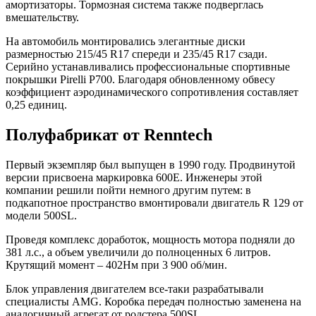
амортизаторы. Тормозная система также подверглась
вмешательству.
На автомобиль монтировались элегантные диски
размерностью 215/45 R17 спереди и 235/45 R17 сзади.
Серийно устанавливались профессиональные спортивные
покрышки Pirelli P700. Благодаря обновленному обвесу
коэффициент аэродинамического сопротивления составляет
0,25 единиц.
Полуфабрикат от Renntech
Первый экземпляр был выпущен в 1990 году. Продвинутой
версии присвоена маркировка 600Е. Инженеры этой
компании решили пойти немного другим путем: в
подкапотное пространство вмонтировали двигатель R 129 от
модели 500SL.
Проведя комплекс доработок, мощность мотора подняли до
381 л.с., а объем увеличили до полноценных 6 литров.
Крутящий момент – 402Нм при 3 900 об/мин.
Блок управления двигателем все-таки разрабатывали
специалисты AMG. Коробка передач полностью заменена на
аналогичный агрегат от родстера 500SL.