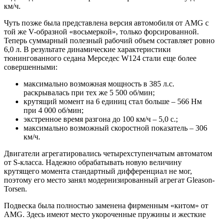
км/ч.
Чуть позже была представлена версия автомобиля от AMG с
той же V-образной «восьмеркой», только форсированной.
Теперь суммарный полезный рабочий объем составляет ровно
6,0 л. В результате динамические характеристики
тюнингованного седана Мерседес W124 стали еще более
совершенными:
максимально возможная мощность в 385 л.с.
раскрывалась при тех же 5 500 об/мин;
крутящий момент на 6 единиц стал больше – 566 Нм
при 4 000 об/мин;
экстренное время разгона до 100 км/ч – 5,0 с.;
максимально возможный скоростной показатель – 306
км/ч.
Двигатели агрегатировались четырехступенчатым автоматом
от S-класса. Надежно обрабатывать новую величину
крутящего момента стандартный дифференциал не мог,
поэтому его место занял модернизированный агрегат Gleason-
Torsen.
Подвеска была полностью заменена фирменным «китом» от
AMG. Здесь имеют место укороченные пружины и жесткие