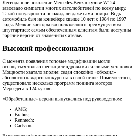
Легендарное поколение Mercedes-Benz в кузове W124
завоевало симпатии многих автолюбителей по всему миру.
Такой популярности не ожидали даже сами немцы. Ведь
автомобиль был на конвейере свыше 10 лет: с 1984 по 1997
годы. Мелкие конторы воспользовались преимуществом
штутгартцев: самым обеспеченным клиентам были доступны
горячие версии от знаменитых ателье.
Высокий профессионализм
С момента появления топовые модификации могли
оснащаться только шестицилиндровыми силовыми установки.
Мощности хватало вполне: седан спокойно «обходил»
абсолютно каждого конкурента в своей нише. Помимо этого,
существовало несколько программ тюнинга моторов
Мерседеса в 124 кузове.
«Обработанные» версии выпускались под руководством:
AMG;
Brabus;
Renntech;
Carlsson.
Высококвалифицированные инженеры с многолетним