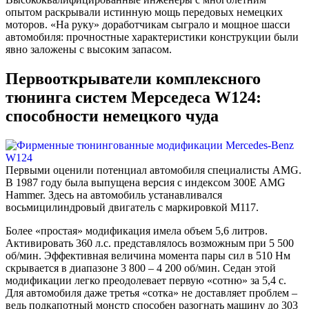
опытом раскрывали истинную мощь передовых немецких
моторов. «На руку» доработчикам сыграло и мощное шасси
автомобиля: прочностные характеристики конструкции были
явно заложены с высоким запасом.
Первооткрыватели комплексного
тюнинга систем Мерседеса W124:
способности немецкого чуда
Первыми оценили потенциал автомобиля специалисты AMG.
В 1987 году была выпущена версия с индексом 300Е AMG
Hammer. Здесь на автомобиль устанавливался
восьмицилиндровый двигатель с маркировкой М117.
Более «простая» модификация имела объем 5,6 литров.
Активировать 360 л.с. представлялось возможным при 5 500
об/мин. Эффективная величина момента пары сил в 510 Нм
скрывается в диапазоне 3 800 – 4 200 об/мин. Седан этой
модификации легко преодолевает первую «сотню» за 5,4 с.
Для автомобиля даже третья «сотка» не доставляет проблем –
ведь подкапотный монстр способен разогнать машину до 303