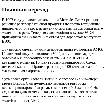
Плавный переход
В 1993 году управление компании Mercedes Benz приняло
решение распределять свои продукты по соответствующим
нишам, что привело к изменению системы маркировки всего
модельного ряда. Теперь все автомобили в кузове W124
принадлежали Е-классу. Объектом для доработок выступает
Е500.
Эту версию снова принялись дорабатывать мотористы AMG.
На автомобиль устанавливали V-образную «восьмерку»
объемом 6 л, способную развивать 381 л.с. и 580 Нм
крутящего момента. Головка восьмицилиндрового блока
имеет 32 клапана. Процесс разгона до 100 км/ч занимает 5,4 с,
максимальная скорость – 282 км/ч.
Чуть позже организовали тюнинг Мерседес 124 инженеры
ателье Brabus. Они полностью переработали тот же
восьмицилиндровый агрегат, сняв с него 408 л.с. и 604 Нм.
Однако на динамические качества комплекс мероприятий
почти не повлиял: показатели абсолютно идентичны с
модификации от AMG.