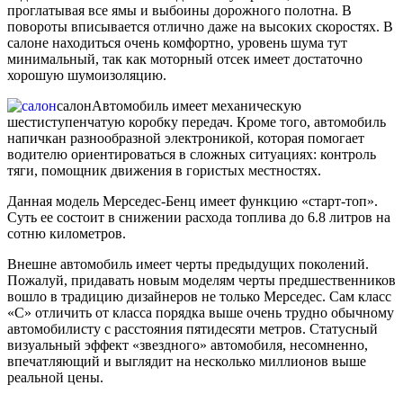
проглатывая все ямы и выбоины дорожного полотна. В
повороты вписывается отлично даже на высоких скоростях. В
салоне находиться очень комфортно, уровень шума тут
минимальный, так как моторный отсек имеет достаточно
хорошую шумоизоляцию.
салон
Автомобиль имеет механическую
шестиступенчатую коробку передач. Кроме того, автомобиль
напичкан разнообразной электроникой, которая помогает
водителю ориентироваться в сложных ситуациях: контроль
тяги, помощник движения в гористых местностях.
Данная модель Мерседес-Бенц имеет функцию «старт-топ».
Суть ее состоит в снижении расхода топлива до 6.8 литров на
сотню километров.
Внешне автомобиль имеет черты предыдущих поколений.
Пожалуй, придавать новым моделям черты предшественников
вошло в традицию дизайнеров не только Мерседес. Сам класс
«С» отличить от класса порядка выше очень трудно обычному
автомобилисту с расстояния пятидесяти метров. Статусный
визуальный эффект «звездного» автомобиля, несомненно,
впечатляющий и выглядит на несколько миллионов выше
реальной цены.