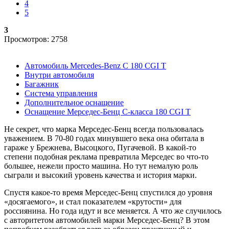
4
5
3
Просмотров: 2758
Автомобиль Mercedes-Benz C 180 CGI T
Внутри автомобиля
Багажник
Система управления
Дополнительное оснащение
Оснащение Мерседес-Бенц С-класса 180 CGI T
Не секрет, что марка Мерседес-Бенц всегда пользовалась
уважением. В 70-80 годах минувшего века она обитала в
гараже у Брежнева, Высоцкого, Пугачевой. В какой-то
степени подобная реклама превратила Мерседес во что-то
большее, нежели просто машина. Но тут немалую роль
сыграли и высокий уровень качества и история марки.
Спустя какое-то время Мерседес-Бенц спустился до уровня
«досягаемого», и стал показателем «крутости» для
россиянина. Но года идут и все меняется. А что же случилось
с авторитетом автомобилей марки Мерседес-Бенц? В этом