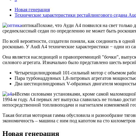
Новая генерация
Технические характеристики рестайлингового седана Aud
оптика
Похоже, что Ауди A4 появился на свет только 
среднеклассный седан по определению не может быть роскошен.
По всей вероятности, создатели поняли, как соединить в одно
роскошью. У Audi A4 технические характеристики − одни из с
Она является наследницей и правопреемницей "бочки", выпуск
силового агрегата. Изначально было представлено шесть верс
Четырехцилиндровый 101-сильный мотор с объемом рабо
Пара турбонаддувных 1,8-литровых агрегатов мощностью 
Два шестицилиндровых V-образных двигателя мощностью 
а4
Всеми силовыми установками, кроме самой маломощной, 
1994-м году. A4 первых лет выпуска славилась не только дос
непосредственной топливоподачи и нагнеталем изменяемой ге
Такая богатая моторная гамма обусловила и разнообразие тяг
экономичность – машина с ним под капотом на сто километров 
Новая генерация