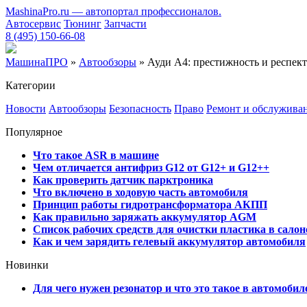
MashinaPro.ru — автопортал профессионалов.
Автосервис
Тюнинг
Запчасти
8 (495) 150-66-08
МашинаПРО
»
Автообзоры
» Ауди A4: престижность и респект
Категории
Новости
Автообзоры
Безопасность
Право
Ремонт и обслужива
Популярное
Что такое ASR в машине
Чем отличается антифриз G12 от G12+ и G12++
Как проверить датчик парктроника
Что включено в ходовую часть автомобиля
Принцип работы гидротрансформатора АКПП
Как правильно заряжать аккумулятор AGM
Список рабочих средств для очистки пластика в сало
Как и чем зарядить гелевый аккумулятор автомобиля
Новинки
Для чего нужен резонатор и что это такое в автомобил