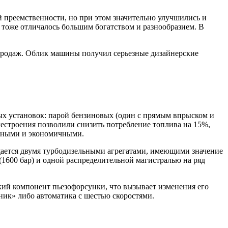
 преемственности, но при этом значительно улучшились и
 тоже отличалось большим богатством и разнообразием. В
 продаж. Облик машины получил серьезные дизайнерские
ых установок: парой бензиновых (один с прямым впрыском и
естроения позволили снизить потребление топлива на 15%,
ичными и экономичными.
ащается двумя турбодизельными агрегатами, имеющими значение
1600 бар) и одной распределительной магистралью на ряд
кий компонент пьезофорсунки, что вызывает изменения его
ик» либо автоматика с шестью скоростями.