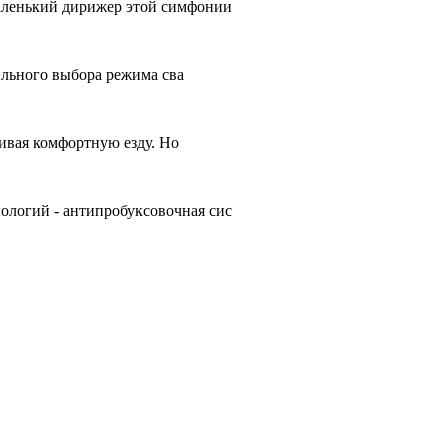
аленький дирижер этой симфонии
ильного выбора режима сва
чивая комфортную езду. Но
ологий - антипробуксовочная сис