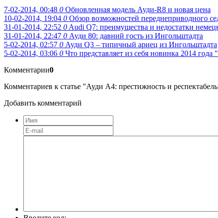
7-02-2014, 00:48
0
Обновленная модель Ауди-R8 и новая цена
10-02-2014, 19:04
0
Обзор возможностей переднеприводного се
31-01-2014, 22:52
0
Audi Q7: преимущества и недостатки немец
31-01-2014, 22:47
0
Ауди 80: давний гость из Ингольштадта
5-02-2014, 02:57
0
Ауди Q3 – типичный ариец из Ингольштадта
5-02-2014, 03:06
0
Что представляет из себя новинка 2014 года 
Комментарии
0
Комментариев к статье "Ауди A4: престижность и респектабельн
Добавить комментарий
Введите код: