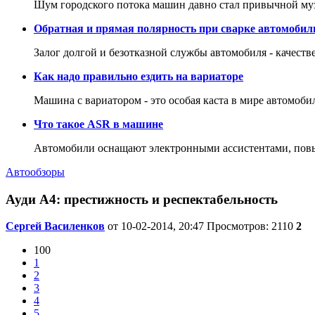
Шум городского потока машин давно стал привычной му
Обратная и прямая полярность при сварке автомобил
Залог долгой и безотказной службы автомобиля - качеств
Как надо правильно ездить на вариаторе
Машина с вариатором - это особая каста в мире автомоби
Что такое ASR в машине
Автомобили оснащают электронными ассистентами, повы
Автообзоры
Ауди A4: престижность и респектабельность
Сергей Василенков
от 10-02-2014, 20:47
Просмотров: 2110
2
100
1
2
3
4
5