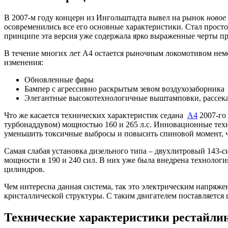
В 2007-м году концерн из Ингольштадта вывел на рынок
новое
осовременились все его основные характеристики. Стал просто
принципе эта версия уже содержала ярко выраженные черты п
В течение многих лет А4 остается рыночным локомотивом нем
изменения:
Обновленные фары
Бампер с агрессивно раскрытым зевом воздухозаборника
Элегантные высокотехнологичные выштамповки, рассека
Что же касается технических характеристик седана
A4
2007-го
турбонаддувом) мощностью 160 и 265 л.с. Инновационные тех
уменьшить токсичные выбросы и повысить спиновой момент, 
Самая слабая установка дизельного типа – двухлитровый 143-
мощности в 190 и 240 сил. В них уже была внедрена технолог
цилиндров.
Чем интересна данная система, так это электрическим напряж
кристаллической структуры. С таким двигателем поставляется
Технические характеристики рестайлинг