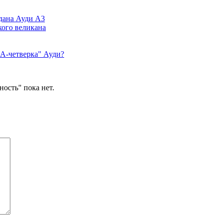
дана Ауди А3
кого великана
"А-четверка" Ауди?
ость" пока нет.