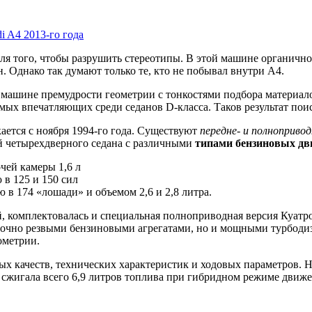
i A4 2013-го года
для того, чтобы разрушить стереотипы. В этой машине органично 
 Однако так думают только те, кто не побывал внутри А4.
й машине премудрости геометрии с тонкостями подбора материал
амых впечатляющих среди седанов D-класса. Таков результат по
ается с ноября 1994-го года. Существуют
передне- и полноприво
ий четырехдверного седана с различными
типами бензиновых дв
чей камеры 1,6 л
в 125 и 150 сил
в 174 «лошади» и объемом 2,6 и 2,8 литра.
комплектовалась и специальная полноприводная версия Куатро,
таточно резвыми бензиновыми агрегатами, но и мощными турбод
ометрии.
овых качеств, технических характеристик и ходовых параметров
сжигала всего 6,9 литров топлива при гибридном режиме движен