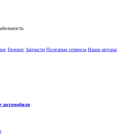
абельность
ние
Тюнинг
Запчасти
Полезные сервисы
Наши авторы
не автомобиля
е