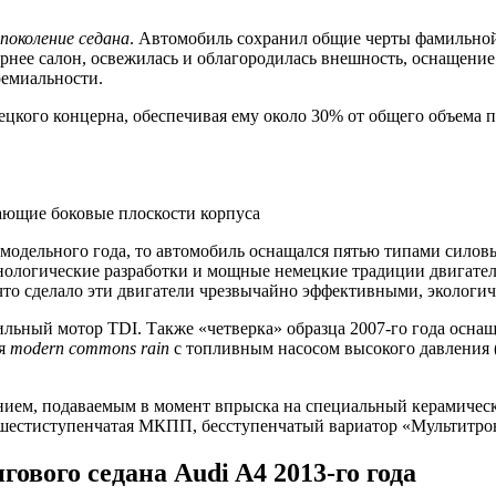
 поколение седана
. Автомобиль сохранил общие черты фамильной
рнее салон, освежилась и облагородилась внешность, оснащение
ремиальности.
ецкого концерна, обеспечивая ему около 30% от общего объема
ющие боковые плоскости корпуса
 модельного года, то автомобиль оснащался пятью типами силов
нологические разработки и мощные немецкие традиции двигател
что сделало эти двигатели чрезвычайно эффективными, эколог
сильный мотор TDI. Также «четверка» образца 2007-го года осн
ия
modern commons rain
с топливным насосом высокого давления (
ением, подаваемым в момент впрыска на специальный керамичес
 шестиступенчатая МКПП, бесступенчатый вариатор «Мультитрон
ового седана Audi A4 2013-го года