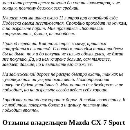
мало интересует время разгона до сотни километров, я не
гонщик, поэтому движок взял средний.
Кушает моя машинка около 11 литров при спокойной езде.
Подвеска слегка жестковатая. Спокойно проходит по кочкам,
а на асфальте парит. Мне нравиться. Любителям
«порысачить», думаю, не подойдет.
Привод передний. Как-то застрял в снегу, пришлось
потрудиться с лопатой. С полным приводом таких проблем
бы не было, но я и до покупки не сильно обольщался, не джип
же покупаю. Да, на нем клиренс больше, сам тяжелее,
заедает дальше, но и вынимать его сложнее.
На заснеженной дороге не рискую быстро ехать, так как не
чувствую полной уверенности авто. Полноприводная
наверное будет устойчивей. Моя машина для бездорожья не
подходит, но на асфальте всегда ведет себя хорошо.
Городская машина для хороших дорог. Я люблю свою тачку. Я
не любитель покорять болота и целину, поэтому мне
подходит вполне».
Отзывы владельцев Mazda CX-7 Sport