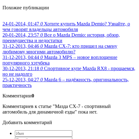
Похожие публикации
24-01-2014, 01:47
0
Хотите купить Mazda Demio? Узнайте, о
чем говорят владельцы автомобиля
20-01-2014, 23:57
0
Все о Mazda Demio: история, обзор,
преимущества и недостатки
31-12-2013, 04:46
0
Mazda CX-7: кто пришел на смену
любимому многими автомобилю?
31-12-2013, 04:44
0
Mazda 3 MPS – новое воплощение
популярного хэтчбека
30-12-2013, 21:18
0
Спортивное купе Mazda RX8 - прощаемся,
но не надолго
25-12-2013, 04:27
0
Mazda 6 – надёжность, оригинальность,
практичность
Комментарии
0
Комментариев к статье "Мазда CX-7 - спортивный
автомобиль для динамичной езды" пока нет.
Добавить комментарий