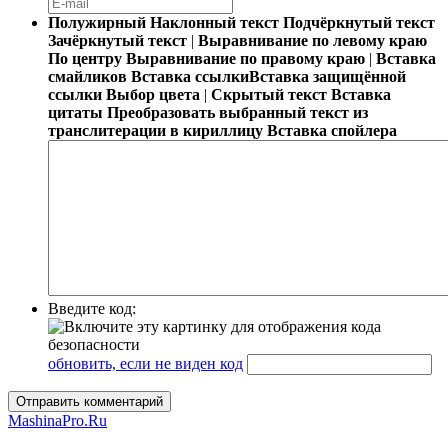
Полужирный
Наклонный текст
Подчёркнутый текст
Зачёркнутый текст
|
Выравнивание по левому краю
По центру
Выравнивание по правому краю
|
Вставка
смайликов
Вставка ссылки
Вставка защищённой
ссылки
Выбор цвета
|
Скрытый текст
Вставка
цитаты
Преобразовать выбранный текст из
транслитерации в кириллицу
Вставка спойлера
Введите код:
обновить, если не виден код
Отправить комментарий
MashinaPro.Ru