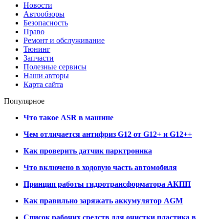
Новости
Автообзоры
Безопасность
Право
Ремонт и обслуживание
Тюнинг
Запчасти
Полезные сервисы
Наши авторы
Карта сайта
Популярное
Что такое ASR в машине
Чем отличается антифриз G12 от G12+ и G12++
Как проверить датчик парктроника
Что включено в ходовую часть автомобиля
Принцип работы гидротрансформатора АКПП
Как правильно заряжать аккумулятор AGM
Список рабочих средств для очистки пластика в