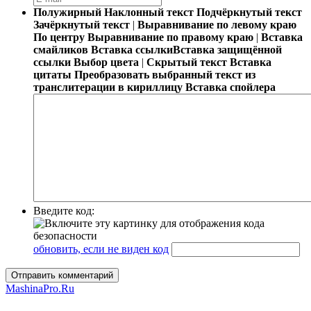
Полужирный
Наклонный текст
Подчёркнутый текст
Зачёркнутый текст
|
Выравнивание по левому краю
По центру
Выравнивание по правому краю
|
Вставка
смайликов
Вставка ссылки
Вставка защищённой
ссылки
Выбор цвета
|
Скрытый текст
Вставка
цитаты
Преобразовать выбранный текст из
транслитерации в кириллицу
Вставка спойлера
Введите код:
обновить, если не виден код
Отправить комментарий
MashinaPro.Ru