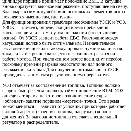
цилиндре поршень принимает положение ВМТ. В катушке
вновь образуется высокое напряжение, поступающее на свечу.
Благодаря взаимному действию нескольких элементов искра
появляется именно там, где нужно.
Для функционирования трамблера необходимы УЗСК и УОЗ.
УЗСК — элемент, определяющий время пребывания
контактов детали в замкнутом положении (то есть после
искры). От УЗСК зависит работа ДВС. Расстояние между
катушками должно быть оптимальным. Незначительное
расстояние не позволит аккумулировать нужное количество
тока, силы искры не хватит, что негативно отразится на
работе мотора. При увеличенном зазоре возникнут перебои,
поскольку времени разрыва недостаточно для полного
разряжения катушки. Для получения оптимального УЗСК
приходится заниматься регулированием прерывателя.
УОЗ отвечает за воспламенение топлива. Топливо должно
сгореть быстрее, чем поршень займёт положение ВТМ. УОЗ
определяет время, на которое возникновение искры
«обгоняет» занятие поршнем «мертвой» точки. Это время
может меняться — зависит от условий, при которых работает
силовой агрегат (качество топлива, нагрузки, скорость
движения). За выгорание топлива отвечает специальный
регулятор в распределителе.