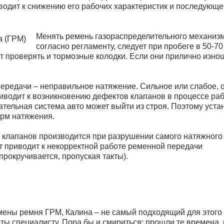
водит к снижению его рабочих характеристик и последующ
Менять ремень газораспределительного механизм
согласно регламенту, следует при пробеге в 50-70
ет проверять и тормозные колодки. Если они прилично изно
ередачи – неправильное натяжение. Сильное или слабое, 
приводит к возникновению дефектов клапанов в процессе ра
гательная система авто может выйти из строя. Поэтому уста
рм натяжения.
 клапанов производится при разрушении самого натяжного
ект приводит к некорректной работе ременной передачи
рокручивается, пропуская такты).
мены ремня ГРМ, Калина – не самый подходящий для этого
ы специалисту. Пора бы и смириться: прошли те времена, 