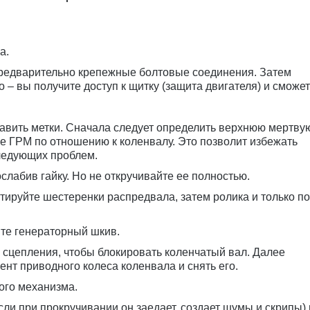
а.
предварительно крепежные болтовые соединения. Затем
– вы получите доступ к щитку (защита двигателя) и сможе
авить метки. Сначала следует определить верхнюю мертву
ние ГРМ по отношению к коленвалу. Это позволит избежать
следующих проблем.
слабив гайку. Но не откручивайте ее полностью.
ируйте шестеренки распредвала, затем ролика и только п
те генераторный шкив.
сцепления, чтобы блокировать коленчатый вал. Далее
нт приводного колеса коленвала и снять его.
ого механизма.
ли при прокручивании он заедает, создает шумы и скрипы) 