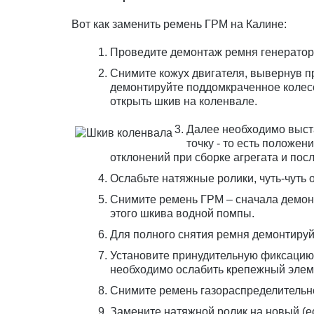
Вот как заменить ремень ГРМ на Калине:
Проведите демонтаж ремня генератор
Снимите кожух двигателя, вывернув 
демонтируйте поддомкраченное колесо 
открыть шкив на коленвале.
Далее необходимо выст
точку - то есть положе
отклонений при сборке агрегата и по
Ослабьте натяжные ролики, чуть-чуть о
Снимите ремень ГРМ – сначала демонт
этого шкива водной помпы.
Для полного снятия ремня демонтируй
Установите принудительную фиксацию 
необходимо ослабить крепежный элеме
Снимите ремень газораспределительн
Замените натяжной ролик на новый (ес