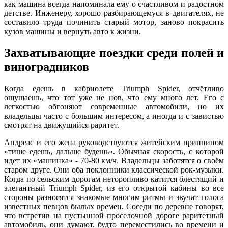
как машина всегда напоминала ему о счастливом и радостном
детстве. Инженеру, хорошо разбирающемуся в двигателях, не
составило труда починить старый мотор, заново покрасить
кузов машины и вернуть авто к жизни.
Захватывающие поездки среди полей и
виноградников
Когда едешь в кабриолете Triumph Spider, отчётливо
ощущаешь, что тот уже не нов, что ему много лет. Его с
легкостью обгоняют современные автомобили, но их
владельцы часто с большим интересом, а иногда и с завистью
смотрят на движущийся раритет.
Андреас и его жена руководствуются житейским принципом
«тише едешь, дальше будешь». Обычная скорость, с которой
идет их «машинка» - 70-80 км/ч. Владельцы заботятся о своём
старом друге. Они оба поклонники классической рок-музыки.
Когда по сельским дорогам неторопливо катится блестящий и
элегантный Triumph Spider, из его открытой кабины во все
стороны разносятся знакомые многим ритмы и звучат голоса
известных певцов былых времен. Соседи по деревне говорят,
что встретив на пустынной проселочной дороге раритетный
автомобиль, они думают, будто переместились во времени и