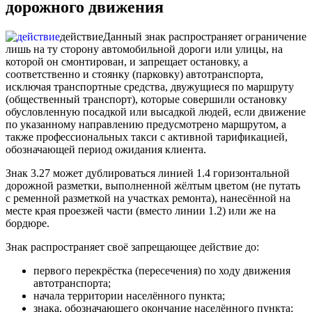
дорожного движения
действие
Данный знак распространяет ограничение
лишь на ту сторону автомобильной дороги или улицы, на
которой он смонтирован, и запрещает остановку, а
соответственно и стоянку (парковку) автотранспорта,
исключая транспортные средства, двужущиеся по маршруту
(общественный транспорт), которые совершили остановку
обусловленную посадкой или высадкой людей, если движение
по указанному направлению предусмотрено маршрутом, а
также профессиональных такси с активной тарификацией,
обозначающей период ожидания клиента.
Знак 3.27 может дублироваться линией 1.4 горизонтальной
дорожной разметки, выполненной жёлтым цветом (не путать
с ременной разметкой на участках ремонта), нанесённой на
месте края проезжей части (вместо линии 1.2) или же на
бордюре.
Знак распространяет своё запрещающее действие до:
первого перекрёстка (пересечения) по ходу движения
автотранспорта;
начала территории населённого пункта;
знака, обозначающего окончание населённого пункта;