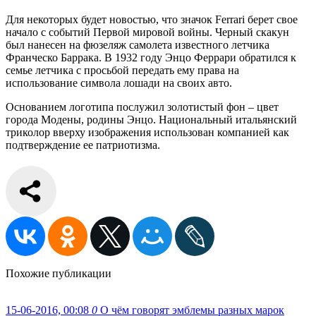
Для некоторых будет новостью, что значок Ferrari берет свое
начало с событий Первой мировой войны. Черный скакун
был нанесен на фюзеляж самолета известного летчика
Франческо Баррака. В 1932 году Энцо Феррари обратился к
семье летчика с просьбой передать ему права на
использование символа лошади на своих авто.
Основанием логотипа послужил золотистый фон – цвет
города Модены, родины Энцо. Национальный итальянский
триколор вверху изображения использован компанией как
подтверждение ее патриотизма.
Похожие публикации
15-06-2016, 00:08
0
О чём говорят эмблемы разных марок