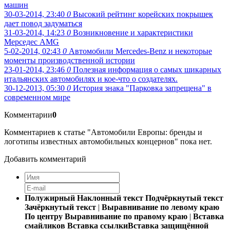
машин
30-03-2014, 23:40
0
Высокий рейтинг корейских покрышек
дает повод задуматься
31-03-2014, 14:23
0
Возникновение и характеристики
Мерседес AMG
5-02-2014, 02:43
0
Автомобили Mercedes-Benz и некоторые
моменты производственной истории
23-01-2014, 23:46
0
Полезная информация о самых шикарных
итальянских автомобилях и кое-что о создателях.
30-12-2013, 05:30
0
История знака "Парковка запрещена" в
современном мире
Комментарии
0
Комментариев к статье "Автомобили Европы: бренды и
логотипы известных автомобильных концернов" пока нет.
Добавить комментарий
Полужирный
Наклонный текст
Подчёркнутый текст
Зачёркнутый текст
|
Выравнивание по левому краю
По центру
Выравнивание по правому краю
|
Вставка
смайликов
Вставка ссылки
Вставка защищённой