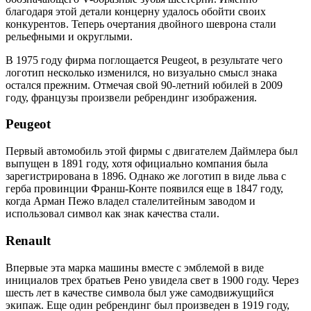
благодаря этой детали концерну удалось обойти своих
конкурентов. Теперь очертания двойного шеврона стали
рельефными и округлыми.
В 1975 году фирма поглощается Peugeot, в результате чего
логотип несколько изменился, но визуально смысл знака
остался прежним. Отмечая свой 90-летний юбилей в 2009
году, французы произвели ребрендинг изображения.
Peugeot
Первый автомобиль этой фирмы с двигателем Даймлера был
выпущен в 1891 году, хотя официально компания была
зарегистрирована в 1896. Однако же логотип в виде льва с
герба провинции Франш-Конте появился еще в 1847 году,
когда Арман Пежо владел сталелитейным заводом и
использовал символ как знак качества стали.
Renault
Впервые эта марка машины вместе с эмблемой в виде
инициалов трех братьев Рено увидела свет в 1900 году. Через
шесть лет в качестве символа был уже самодвижущийся
экипаж. Еще один ребрендинг был произведен в 1919 году,