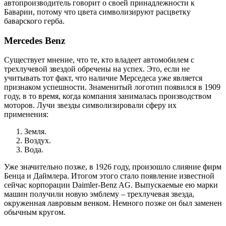
автопроизводитель говорит о своей принадлежности к
Баварии, потому что цвета символизируют расцветку
баварского герба.
Mercedes Benz
Существует мнение, что те, кто владеет автомобилем с
трехлучевой звездой обречены на успех. Это, если не
учитывать тот факт, что наличие Мерседеса уже является
признаком успешности. Знаменитый логотип появился в 1909
году, в то время, когда компания занималась производством
моторов. Лучи звезды символизировали сферу их
применения:
Земля.
Воздух.
Вода.
Уже значительно позже, в 1926 году, произошло слияние фирм
Бенца и Даймлера. Итогом этого стало появление известной
сейчас корпорации Daimler-Benz AG. Выпускаемые ею марки
машин получили новую эмблему – трехлучевая звезда,
окруженная лавровым венком. Немного позже он был заменен
обычным кругом.