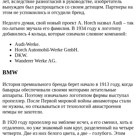
лет, вследствие разногласий в руководстве, изобретатель
вынужден был распрощаться со своим детищем. Партнеры на
этом не успокоились и отсудили бренд.
Недолго думая, свой новый проект A. Horch назвал Audi – так
по-латыни звучала его фамилия. В 1934 году к логотипу
добавились 4 кольца, которые означали слияние компаний:
Audi-Werke.
Horch Automobil-Werke GmbH.
DKW.
Wanderer Werke AG.
BMW
История премиального бренда берет начало в 1913 году, когда
баварцы обеспечивали своими моторами летательные
аппараты. Поэтому изначально логотипом фирмы выступал
пропеллер. После Первой мировой войны авиамоторы стали
не нужны, но отказываться от технологий авиастроения
немцы не захотели.
В 1920 году пропеллер на эмблеме исчез, а его сменил, хоть и
отдаленно, но уже знакомый нам круг, разделенный на четыре
четверти. Две из них белого цвета, а две – голубого. Этим