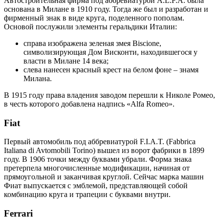
Автостроительная фирма под аббревиатурой A.L.F.A. была
основана в Милане в 1910 году. Тогда же был и разработан и
фирменный знак в виде круга, поделенного пополам.
Основой послужили элементы геральдики Италии:
справа изображена зеленая змея Biscione,
символизирующая Дом Висконти, находившегося у
власти в Милане 14 века;
слева нанесен красный крест на белом фоне – знамя
Милана.
В 1915 году права владения заводом перешли к Николе Ромео,
в честь которого добавлена надпись «Alfa Romeo».
Fiat
Первый автомобиль под аббревиатурой F.I.A.T. (Fabbrica
Italiana di Avtomobili Torino) вышел из ворот фабрики в 1899
году. В 1906 точки между буквами убрали. Форма знака
претерпела многочисленные модификации, начиная от
прямоугольной и заканчивая круглой. Сейчас марка машин
Фиат выпускается с эмблемой, представляющей собой
комбинацию круга и трапеции с буквами внутри.
Ferrari