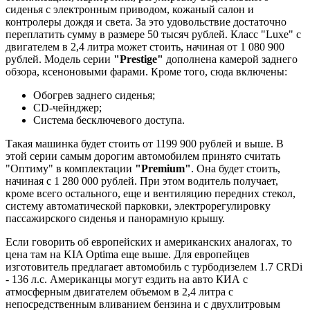
сиденья с электронным приводом, кожаный салон и
контролеры дождя и света. За это удовольствие достаточно
переплатить сумму в размере 50 тысяч рублей. Класс "Luxe" с
двигателем в 2,4 литра может стоить, начиная от 1 080 900
рублей. Модель серии
"Prestige"
дополнена камерой заднего
обзора, ксеноновыми фарами. Кроме того, сюда включены:
Обогрев заднего сиденья;
CD-чейнджер;
Система бесключевого доступа.
Такая машинка будет стоить от 1199 900 рублей и выше. В
этой серии самым дорогим автомобилем принято считать
"Оптиму" в комплектации
"Premium"
. Она будет стоить,
начиная с 1 280 000 рублей. При этом водитель получает,
кроме всего остального, еще и вентиляцию передних стекол,
систему автоматической парковки, электрорегулировку
пассажирского сиденья и панорамную крышу.
Если говорить об европейских и американских аналогах, то
цена там на KIA Optima еще выше. Для европейцев
изготовитель предлагает автомобиль с турбодизелем 1.7 CRDi
- 136 л.с. Американцы могут ездить на авто КИА с
атмосферным двигателем объемом в 2,4 литра с
непосредственным вливанием бензина и с двухлитровым