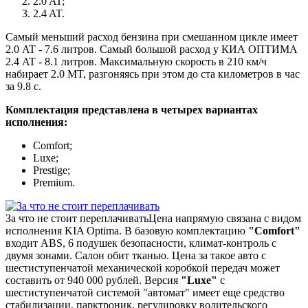
2.0 AT;
2.4 AT.
Самый меньший расход бензина при смешанном цикле имеет
2.0 AT - 7.6 литров. Самый большой расход у КИА ОПТИМА
2.4 AT - 8.1 литров. Максимальную скорость в 210 км/ч
набирает 2.0 MT, разгоняясь при этом до ста километров в час
за 9.8 с.
Комплектация представлена в четырех вариантах
исполнения:
Comfort;
Luxe;
Prestige;
Premium.
За что не стоит переплачивать
Цена напрямую связана с видом
исполнения KIA Optima. В базовую комплектацию
"Comfort"
входит ABS, 6 подушек безопасности, климат-контроль с
двумя зонами. Салон обит тканью. Цена за такое авто с
шестиступенчатой механической коробкой передач может
составить от 940 000 рублей. Версия
"Luxe"
с
шестиступенчатой системой "автомат" имеет еще средство
стабилизации, парктроник, регулировку водительского