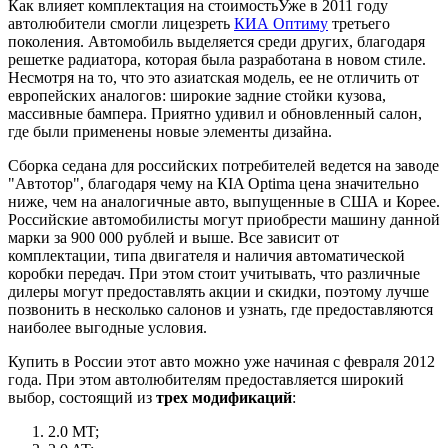
Как влияет комплектация на стоимость
Уже в 2011 году
автолюбители смогли лицезреть
КИА Оптиму
третьего
поколения. Автомобиль выделяется среди других, благодаря
решетке радиатора, которая была разработана в новом стиле.
Несмотря на то, что это азиатская модель, ее не отличить от
европейских аналогов: широкие задние стойки кузова,
массивные бампера. Приятно удивил и обновленный салон,
где были применены новые элементы дизайна.
Сборка седана для российских потребителей ведется на заводе
"Автотор", благодаря чему на КIA Оptima цена значительно
ниже, чем на аналогичные авто, выпущенные в США и Корее.
Российские автомобилисты могут приобрести машину данной
марки за 900 000 рублей и выше. Все зависит от
комплектации, типа двигателя и наличия автоматической
коробки передач. При этом стоит учитывать, что различные
дилеры могут предоставлять акции и скидки, поэтому лучше
позвонить в несколько салонов и узнать, где предоставляются
наиболее выгодные условия.
Купить в России этот авто можно уже начиная с февраля 2012
года. При этом автолюбителям предоставляется широкий
выбор, состоящий из
трех модификаций
:
2.0 MT;