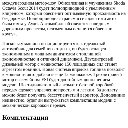
международном мотор-шоу. Обновленная и улучшенная Skoda
Octavia Scout 2014 будет полноприводной с увеличенным
клиренсом, который обеспечит оптимальную проходимость на
бездорожье. Полноприводная трансмиссия для этого авто
была взята у Ауди. Автомобиль обзаведется солидным
дорожным просветом, неизменным останется обвес «по
кругу».
Поскольку машина позиционируется как идеальный
автомобиль для семейного отдыха, он будет оснащен
экономичным и мощным двигателем с топливной
экономичностью и отличной динамикой. Двухлитровый
дизельный мотор с мощностью 150 лошадиных сил станет
агрегатом новинки. Новая система впрыска топлива позволит
к мощности авто добавить еще 12 «лошадок». Трехлитровый
мотор из семейства FSI будет достойным дополнением
модели. Шестидиапазонный автомат с базовой коробкой
передач сделает управление простым и легким. За доплату
можно будет получить бесступенчатый вариатор. Доподлинно
неизвестно, будет ли выпускаться комплектация модели с
механической коробкой передач.
Комплектация