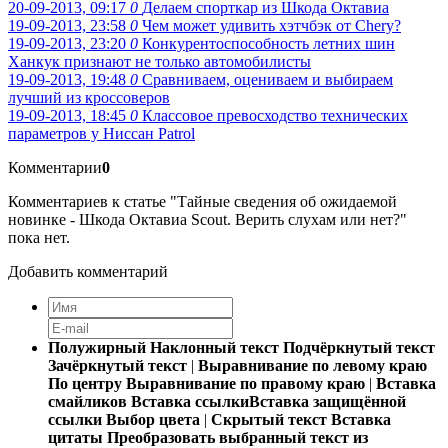
20-09-2013, 09:17
0
Делаем спорткар из Шкода Октавиа
19-09-2013, 23:58
0
Чем может удивить хэтчбэк от Chery?
19-09-2013, 23:20
0
Конкурентоспособность летних шин
Ханкук признают не только автомобилисты
19-09-2013, 19:48
0
Сравниваем, оцениваем и выбираем
лучший из кроссоверов
19-09-2013, 18:45
0
Классовое превосходство технических
параметров у Ниссан Patrol
Комментарии
0
Комментариев к статье "Тайные сведения об ожидаемой
новинке - Шкода Октавиа Scout. Верить слухам или нет?"
пока нет.
Добавить комментарий
Полужирный
Наклонный текст
Подчёркнутый текст
Зачёркнутый текст
|
Выравнивание по левому краю
По центру
Выравнивание по правому краю
|
Вставка
смайликов
Вставка ссылки
Вставка защищённой
ссылки
Выбор цвета
|
Скрытый текст
Вставка
цитаты
Преобразовать выбранный текст из