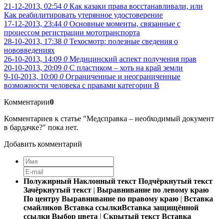
21-12-2013, 02:54
0
Как казаки права восстанавливали, или
Как реабилитировать утерянное удостоверение
17-12-2013, 23:44
0
Основные моменты, связанные с
процессом регистрации мототранспорта
28-10-2013, 17:38
0
Техосмотр: полезные сведения о
нововведениях
26-10-2013, 14:09
0
Медицинский аспект получения прав
20-10-2013, 20:09
0
С пластиком – хоть на край земли
9-10-2013, 10:00
0
Ограниченные и неограниченные
возможности человека с правами категории B
Комментарии
0
Комментариев к статье "Медсправка – необходимый документ
в бардачке?" пока нет.
Добавить комментарий
Полужирный
Наклонный текст
Подчёркнутый текст
Зачёркнутый текст
|
Выравнивание по левому краю
По центру
Выравнивание по правому краю
|
Вставка
смайликов
Вставка ссылки
Вставка защищённой
ссылки
Выбор цвета
|
Скрытый текст
Вставка