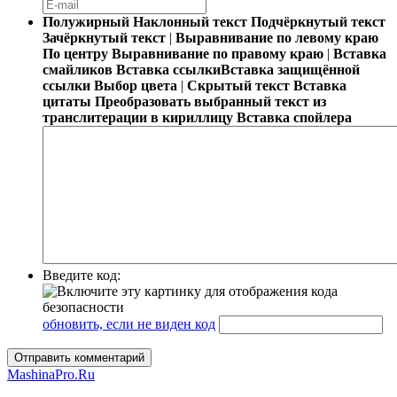
Полужирный
Наклонный текст
Подчёркнутый текст
Зачёркнутый текст
|
Выравнивание по левому краю
По центру
Выравнивание по правому краю
|
Вставка
смайликов
Вставка ссылки
Вставка защищённой
ссылки
Выбор цвета
|
Скрытый текст
Вставка
цитаты
Преобразовать выбранный текст из
транслитерации в кириллицу
Вставка спойлера
Введите код:
обновить, если не виден код
Отправить комментарий
MashinaPro.Ru