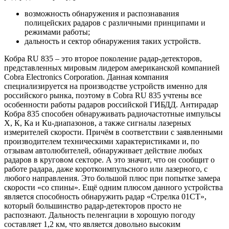
возможность обнаружения и распознавания
полицейских радаров с различными принципами и
режимами работы;
дальность и сектор обнаружения таких устройств.
Кобра RU 835 – это второе поколение радар-детекторов,
представленных мировым лидером американской компанией
Cobra Electronics Corporation. Данная компания
специализируется на производстве устройств именно для
российского рынка, поэтому в Cobra RU 835 учтены все
особенности работы радаров российской ГИБДД. Антирадар
Кобра 835 способен обнаруживать радиочастотные импульсы
Х, К, Ка и Кu-диапазонов, а также сигналы лазерных
измерителей скорости. Причём в соответствии с заявленными
производителем техническими характеристиками и, по
отзывам автолюбителей, обнаруживает действие любых
радаров в круговом секторе. А это значит, что он сообщит о
работе радара, даже короткоимпульсного или лазерного, с
любого направления. Это большой плюс при попытке замера
скорости «со спины». Ещё одним плюсом данного устройства
является способность обнаружить радар «Стрелка 01СТ»,
который большинство радар-детекторов просто не
распознают. Дальность пеленгации в хорошую погоду
составляет 1,2 км, что является довольно высоким