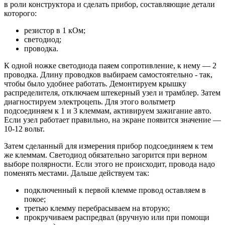
в роли конструктора и сделать прибор, составляющие детали
которого:
резистор в 1 кОм;
светодиод;
проводка.
К одной ножке светодиода паяем сопротивление, к нему — 2
проводка. Длину проводков выбираем самостоятельно - так,
чтобы было удобнее работать. Демонтируем крышку
распределителя, отключаем штекерный узел и трамблер. Затем
диагностируем электроцепь. Для этого вольтметр
подсоединяем к 1 и 3 клеммам, активируем зажигание авто.
Если узел работает правильно, на экране появится значение —
10-12 вольт.
Затем сделанный для измерения прибор подсоединяем к тем
же клеммам. Светодиод обязательно загорится при верном
выборе полярности. Если этого не происходит, провода надо
поменять местами. Дальше действуем так:
подключенный к первой клемме провод оставляем в
покое;
третью клемму перебрасываем на вторую;
прокручиваем распредвал (вручную или при помощи