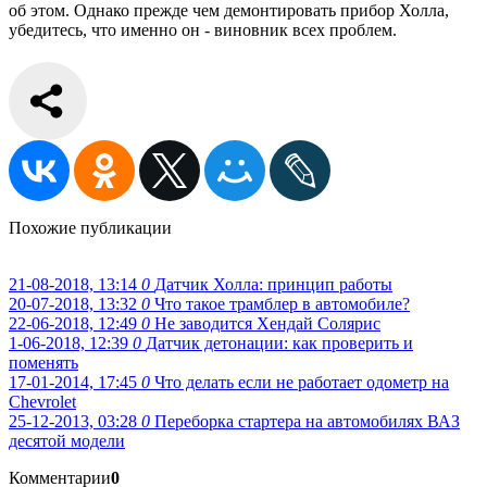
об этом. Однако прежде чем демонтировать прибор Холла,
убедитесь, что именно он - виновник всех проблем.
Похожие публикации
21-08-2018, 13:14
0
Датчик Холла: принцип работы
20-07-2018, 13:32
0
Что такое трамблер в автомобиле?
22-06-2018, 12:49
0
Не заводится Хендай Солярис
1-06-2018, 12:39
0
Датчик детонации: как проверить и
поменять
17-01-2014, 17:45
0
Что делать если не работает одометр на
Chevrolet
25-12-2013, 03:28
0
Переборка стартера на автомобилях ВАЗ
десятой модели
Комментарии
0