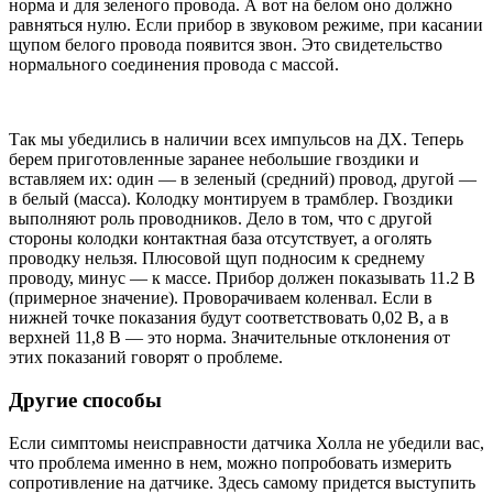
норма и для зеленого провода. А вот на белом оно должно
равняться нулю. Если прибор в звуковом режиме, при касании
щупом белого провода появится звон. Это свидетельство
нормального соединения провода с массой.
Так мы убедились в наличии всех импульсов на ДХ. Теперь
берем приготовленные заранее небольшие гвоздики и
вставляем их: один — в зеленый (средний) провод, другой —
в белый (масса). Колодку монтируем в трамблер. Гвоздики
выполняют роль проводников. Дело в том, что с другой
стороны колодки контактная база отсутствует, а оголять
проводку нельзя. Плюсовой щуп подносим к среднему
проводу, минус — к массе. Прибор должен показывать 11.2 В
(примерное значение). Проворачиваем коленвал. Если в
нижней точке показания будут соответствовать 0,02 В, а в
верхней 11,8 В — это норма. Значительные отклонения от
этих показаний говорят о проблеме.
Другие способы
Если симптомы неисправности датчика Холла не убедили вас,
что проблема именно в нем, можно попробовать измерить
сопротивление на датчике. Здесь самому придется выступить