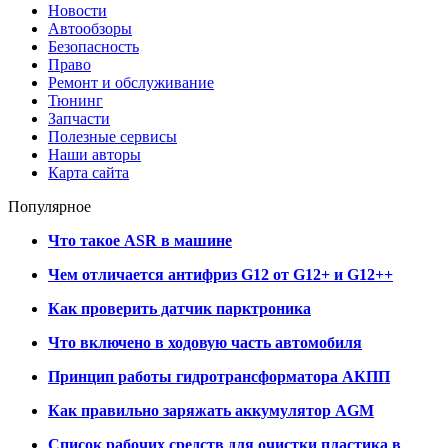
Новости
Автообзоры
Безопасность
Право
Ремонт и обслуживание
Тюнинг
Запчасти
Полезные сервисы
Наши авторы
Карта сайта
Популярное
Что такое ASR в машине
Чем отличается антифриз G12 от G12+ и G12++
Как проверить датчик парктроника
Что включено в ходовую часть автомобиля
Принцип работы гидротрансформатора АКПП
Как правильно заряжать аккумулятор AGM
Список рабочих средств для очистки пластика в