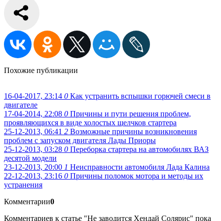
Похожие публикации
16-04-2017, 23:14
0
Как устранить вспышки горючей смеси в
двигателе
17-04-2014, 22:08
0
Причины и пути решения проблем,
проявляющихся в виде холостых щелчков стартера
25-12-2013, 06:41
2
Возможные причины возникновения
проблем с запуском двигателя Лады Приоры
25-12-2013, 03:28
0
Переборка стартера на автомобилях ВАЗ
десятой модели
23-12-2013, 20:00
1
Неисправности автомобиля Лада Калина
22-12-2013, 23:16
0
Причины поломок мотора и методы их
устранения
Комментарии
0
Комментариев к статье "Не заводится Хендай Солярис" пока