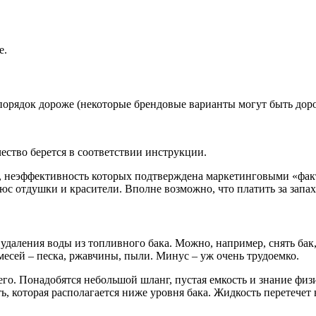
е.
 порядок дороже (некоторые брендовые варианты могут быть дорож
чество берется в соответствии инструкции.
, неэффективность которых подтверждена маркетинговыми «факт
юс отдушки и красители. Вполне возможно, что платить за запах
даления воды из топливного бака. Можно, например, снять бак,
месей – песка, ржавчины, пыли. Минус – уж очень трудоемко.
я его. Понадобятся небольшой шланг, пустая емкость и знание ф
ь, которая располагается ниже уровня бака. Жидкость перетечет