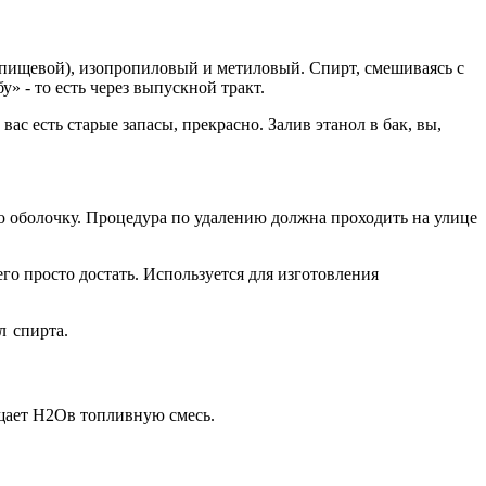
(пищевой), изопропиловый и метиловый. Спирт, смешиваясь с
» - то есть через выпускной тракт.
с есть старые запасы, прекрасно. Залив этанол в бак, вы,
ую оболочку. Процедура по удалению должна проходить на улице
го просто достать. Используется для изготовления
л спирта.
ащает H2Oв топливную смесь.