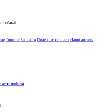
бензобака?
ние
Тюнинг
Запчасти
Полезные сервисы
Наши авторы
не автомобиля
е