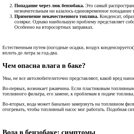
Попадание через люк бензобака.
Это самый распростране
незначительным ни казалось единовременное попадание в
Применение некачественного топлива.
Конденсат, обра
солярке. Однако наибольшую проблему представляет собой 
Особенно на второсортных заправках.
Естественным путем (погодные осадки, воздух конденсируется) 
вплоть до литра за год-два.
Чем опасна влага в баке?
Увы, не все автолюбителиточно представляют, какой вред нанос
Во-первых, возникает ржавчина. Если пластиковым топливным 
топливного фильтра, его замене, к проблемам в подаче топлива
Во-вторых, вода может банально замерзнуть на топливном филь
отогревать, чтобы топливный насос мог работать. Подобная сит
Вода в бензобаке: симптомы