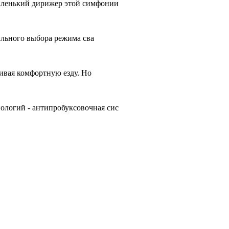
аленький дирижер этой симфонии
ильного выбора режима сва
чивая комфортную езду. Но
ологий - антипробуксовочная сис