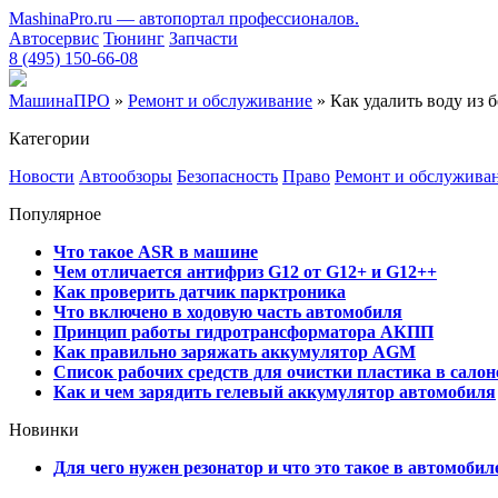
MashinaPro.ru — автопортал профессионалов.
Автосервис
Тюнинг
Запчасти
8 (495) 150-66-08
МашинаПРО
»
Ремонт и обслуживание
» Как удалить воду из 
Категории
Новости
Автообзоры
Безопасность
Право
Ремонт и обслужива
Популярное
Что такое ASR в машине
Чем отличается антифриз G12 от G12+ и G12++
Как проверить датчик парктроника
Что включено в ходовую часть автомобиля
Принцип работы гидротрансформатора АКПП
Как правильно заряжать аккумулятор AGM
Список рабочих средств для очистки пластика в сало
Как и чем зарядить гелевый аккумулятор автомобиля
Новинки
Для чего нужен резонатор и что это такое в автомобил