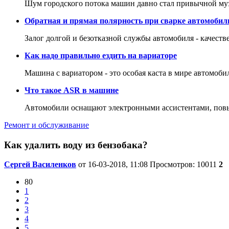
Шум городского потока машин давно стал привычной му
Обратная и прямая полярность при сварке автомобил
Залог долгой и безотказной службы автомобиля - качеств
Как надо правильно ездить на вариаторе
Машина с вариатором - это особая каста в мире автомоби
Что такое ASR в машине
Автомобили оснащают электронными ассистентами, повы
Ремонт и обслуживание
Как удалить воду из бензобака?
Сергей Василенков
от 16-03-2018, 11:08
Просмотров: 10011
2
80
1
2
3
4
5