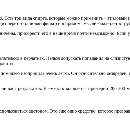
б. Есть три вида спирта, которые можно применить – этиловый 
дит через топливный фильтр и в прямом смысле «вылетает в трубу
чены, приобрести его в наше время почти невозможно. Если у ва
елательно в перчатках. Нельзя допускать попадания на слизист
довиты.
помощью изопропила очень легко. Он относительно безвреден, е
не даст результатов. В емкость заливается примерно 200-300 м
оспользоваться ацетоном. Это еще одно средство, которое превр