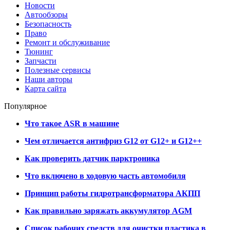
Новости
Автообзоры
Безопасность
Право
Ремонт и обслуживание
Тюнинг
Запчасти
Полезные сервисы
Наши авторы
Карта сайта
Популярное
Что такое ASR в машине
Чем отличается антифриз G12 от G12+ и G12++
Как проверить датчик парктроника
Что включено в ходовую часть автомобиля
Принцип работы гидротрансформатора АКПП
Как правильно заряжать аккумулятор AGM
Список рабочих средств для очистки пластика в