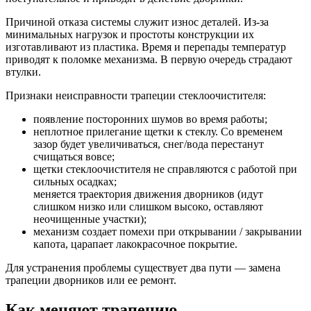
Причиной отказа системы служит износ деталей. Из-за
минимальных нагрузок и простоты конструкции их
изготавливают из пластика. Время и перепады температур
приводят к поломке механизма. В первую очередь страдают
втулки.
Признаки неисправности трапеции стеклоочистителя:
появление посторонних шумов во время работы;
неплотное прилегание щетки к стеклу. Со временем
зазор будет увеличиваться, снег/вода перестанут
счищаться вовсе;
щетки стеклоочистителя не справляются с работой при
сильных осадках;
меняется траектория движения дворников (идут
слишком низко или слишком высоко, оставляют
неочищенные участки);
механизм создает помехи при открывании / закрывании
капота, царапает лакокрасочное покрытие.
Для устранения проблемы существует два пути — замена
трапеции дворников или ее ремонт.
Как меняют трапецию