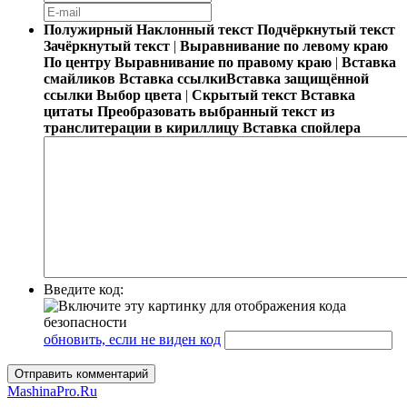
Полужирный
Наклонный текст
Подчёркнутый текст
Зачёркнутый текст
|
Выравнивание по левому краю
По центру
Выравнивание по правому краю
|
Вставка
смайликов
Вставка ссылки
Вставка защищённой
ссылки
Выбор цвета
|
Скрытый текст
Вставка
цитаты
Преобразовать выбранный текст из
транслитерации в кириллицу
Вставка спойлера
Введите код:
обновить, если не виден код
Отправить комментарий
MashinaPro.Ru