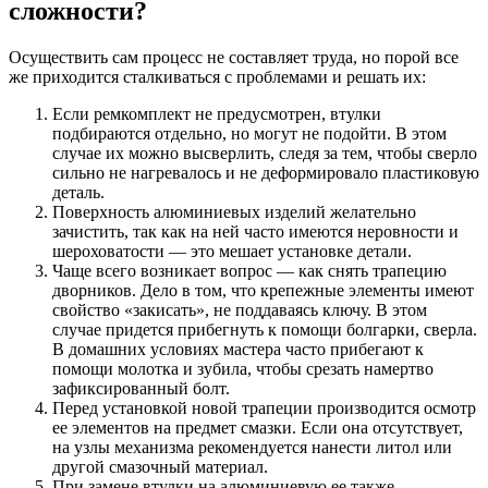
сложности?
Осуществить сам процесс не составляет труда, но порой все
же приходится сталкиваться с проблемами и решать их:
Если ремкомплект не предусмотрен, втулки
подбираются отдельно, но могут не подойти. В этом
случае их можно высверлить, следя за тем, чтобы сверло
сильно не нагревалось и не деформировало пластиковую
деталь.
Поверхность алюминиевых изделий желательно
зачистить, так как на ней часто имеются неровности и
шероховатости — это мешает установке детали.
Чаще всего возникает вопрос — как снять трапецию
дворников. Дело в том, что крепежные элементы имеют
свойство «закисать», не поддаваясь ключу. В этом
случае придется прибегнуть к помощи болгарки, сверла.
В домашних условиях мастера часто прибегают к
помощи молотка и зубила, чтобы срезать намертво
зафиксированный болт.
Перед установкой новой трапеции производится осмотр
ее элементов на предмет смазки. Если она отсутствует,
на узлы механизма рекомендуется нанести литол или
другой смазочный материал.
При замене втулки на алюминиевую ее также