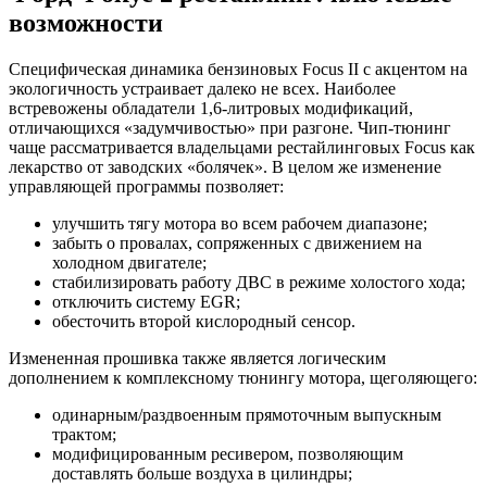
возможности
Специфическая динамика бензиновых Focus II с акцентом на
экологичность устраивает далеко не всех. Наиболее
встревожены обладатели 1,6-литровых модификаций,
отличающихся «задумчивостью» при разгоне. Чип-тюнинг
чаще рассматривается владельцами рестайлинговых Focus как
лекарство от заводских «болячек». В целом же изменение
управляющей программы позволяет:
улучшить тягу мотора во всем рабочем диапазоне;
забыть о провалах, сопряженных с движением на
холодном двигателе;
стабилизировать работу ДВС в режиме холостого хода;
отключить систему EGR;
обесточить второй кислородный сенсор.
Измененная прошивка также является логическим
дополнением к комплексному тюнингу мотора, щеголяющего:
одинарным/раздвоенным прямоточным выпускным
трактом;
модифицированным ресивером, позволяющим
доставлять больше воздуха в цилиндры;