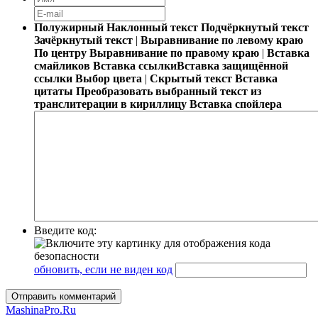
Полужирный
Наклонный текст
Подчёркнутый текст
Зачёркнутый текст
|
Выравнивание по левому краю
По центру
Выравнивание по правому краю
|
Вставка
смайликов
Вставка ссылки
Вставка защищённой
ссылки
Выбор цвета
|
Скрытый текст
Вставка
цитаты
Преобразовать выбранный текст из
транслитерации в кириллицу
Вставка спойлера
Введите код:
обновить, если не виден код
Отправить комментарий
MashinaPro.Ru