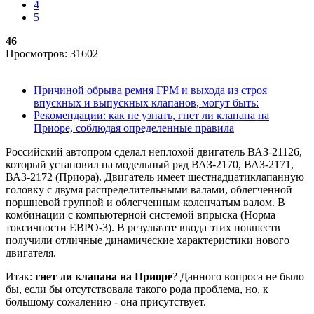
4
5
46
Просмотров: 31602
Причиной обрыва ремня ГРМ и выхода из строя
впускных и выпускных клапанов, могут быть:
Рекомендации: как не узнать, гнет ли клапана на
Приоре, соблюдая определенные правила
Российский автопром сделал неплохой двигатель ВАЗ-21126,
который установил на модельный ряд ВАЗ-2170, ВАЗ-2171,
ВАЗ-2172 (Приора). Двигатель имеет шестнадцатиклапанную
головку с двумя распределительными валами, облегченной
поршневой группой и облегченным коленчатым валом. В
комбинации с компьютерной системой впрыска (Норма
токсичности ЕВРО-3). В результате ввода этих новшеств
получили отличные динамические характеристики нового
двигателя.
Итак:
гнет ли клапана на Приоре
? Данного вопроса не было
бы, если бы отсутствовала такого рода проблема, но, к
большому сожалению - она присутствует.