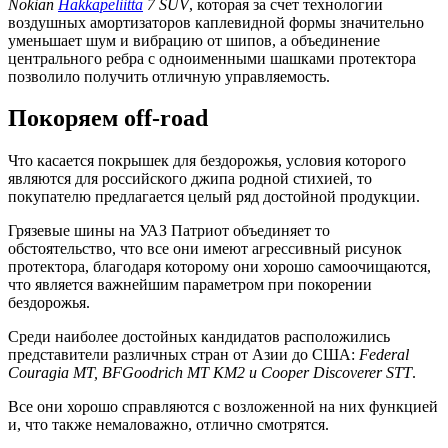
Nokian
Hakkapeliitta
7 SUV
, которая за счет технологии
воздушных амортизаторов каплевидной формы значительно
уменьшает шум и вибрацию от шипов, а объединение
центрального ребра с одноименными шашками протектора
позволило получить отличную управляемость.
Покоряем off-road
Что касается покрышек для бездорожья, условия которого
являются для российского джипа родной стихией, то
покупателю предлагается целый ряд достойной продукции.
Грязевые шины на УАЗ Патриот объединяет то
обстоятельство, что все они имеют агрессивный рисунок
протектора, благодаря которому они хорошо самоочищаются,
что является важнейшим параметром при покорении
бездорожья.
Среди наиболее достойных кандидатов расположились
представители различных стран от Азии до США:
Federal
Couragia MT, BFGoodrich MT KM2 и Cooper Discoverer STT
.
Все они хорошо справляются с возложенной на них функцией
и, что также немаловажно, отлично смотрятся.