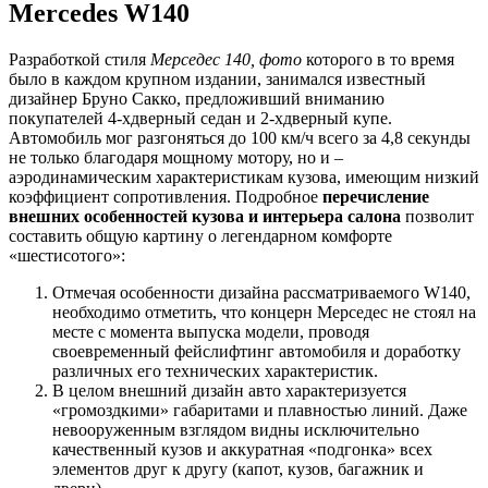
Mercedes W140
Разработкой стиля
Мерседес 140, фото
которого в то время
было в каждом крупном издании, занимался известный
дизайнер Бруно Сакко, предложивший вниманию
покупателей 4-хдверный седан и 2-хдверный купе.
Автомобиль мог разгоняться до 100 км/ч всего за 4,8 секунды
не только благодаря мощному мотору, но и –
аэродинамическим характеристикам кузова, имеющим низкий
коэффициент сопротивления. Подробное
перечисление
внешних особенностей кузова и интерьера салона
позволит
составить общую картину о легендарном комфорте
«шестисотого»:
Отмечая особенности дизайна рассматриваемого W140,
необходимо отметить, что концерн Мерседес не стоял на
месте с момента выпуска модели, проводя
своевременный фейслифтинг автомобиля и доработку
различных его технических характеристик.
В целом внешний дизайн авто характеризуется
«громоздкими» габаритами и плавностью линий. Даже
невооруженным взглядом видны исключительно
качественный кузов и аккуратная «подгонка» всех
элементов друг к другу (капот, кузов, багажник и