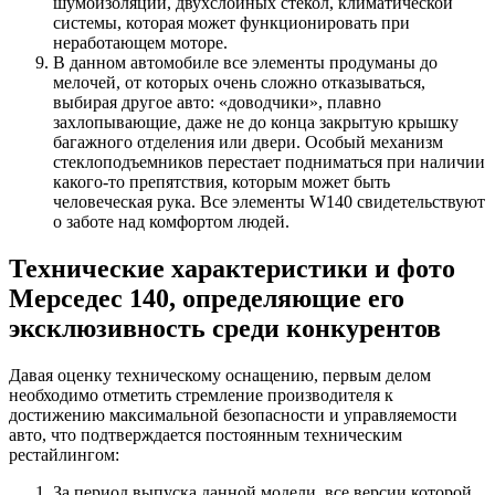
шумоизоляции, двухслойных стекол, климатической
системы, которая может функционировать при
неработающем моторе.
В данном автомобиле все элементы продуманы до
мелочей, от которых очень сложно отказываться,
выбирая другое авто: «доводчики», плавно
захлопывающие, даже не до конца закрытую крышку
багажного отделения или двери. Особый механизм
стеклоподъемников перестает подниматься при наличии
какого-то препятствия, которым может быть
человеческая рука. Все элементы W140 свидетельствуют
о заботе над комфортом людей.
Технические характеристики и фото
Мерседес 140, определяющие его
эксклюзивность среди конкурентов
Давая оценку техническому оснащению, первым делом
необходимо отметить стремление производителя к
достижению максимальной безопасности и управляемости
авто, что подтверждается постоянным техническим
рестайлингом:
За период выпуска данной модели, все версии которой