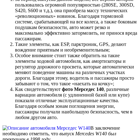
пользовались огромной популярностью (280SE, 300SD,
S420, S600 и т.д.), она приобрела массу технических
«революционных» новинок. Благодаря тормозной
системе, срабатывающей на все колеса, а также боковым
подушкам безопасности, авто может резко и
максимально эффективно затормозить, не принося вреда
пассажирам.
Такие элементы, как ESP, парктроник, GPS, делают
вождение приятным и необременительным;
Особое внимание стоит также обратить на такие
элементы ходовой автомобиля, как амортизаторы и
регулятор дорожного просвета, которые автоматически
меняют поведение машины на различных участках
дороги. Благодаря этому, водитель и пассажиры просто
забывают о том, что такое «наехать на кочку»;
Как свидетельствуют
фото Мерседес 140
, различные
вариации автомобиля (с удлиненной базой или купе)
показали отличные эксплуатационные качества.
Благодаря особым зонам поглощения энергии,
пассажиры получали наибольшую безопасность, чем в
любом другом авто.
В заключение
необходимо отметить, что
выпуск Mercedes W140 был
прекращен в 1998 году
.