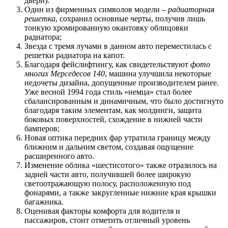
двери).
Один из фирменных символов модели –
радиаторная
решетка
, сохранил основные черты, получив лишь
тонкую хромированную окантовку облицовки
радиатора;
Звезда с тремя лучами в данном авто переместилась с
решетки радиатора на капот.
Благодаря фейслифтингу, как свидетельствуют
фото
многих Мерседесов 140
, машина улучшила некоторые
недочеты дизайна, допущенные производителем ранее.
Уже весной 1994 года стиль «немца» стал более
сбалансированным и динамичным, что было достигнуто
благодаря таким элементам, как молдинги, защита
боковых поверхностей, схождение в нижней части
бамперов;
Новая оптика передних фар утратила границу между
ближним и дальним светом, создавая ощущение
расширенного авто.
Изменение облика «шестисотого» также отразилось на
задней части авто, получившей более широкую
светоотражающую полосу, расположенную под
фонарями, а также закругленные нижние края крышки
багажника.
Оценивая факторы комфорта для водителя и
пассажиров, стоит отметить отличный уровень