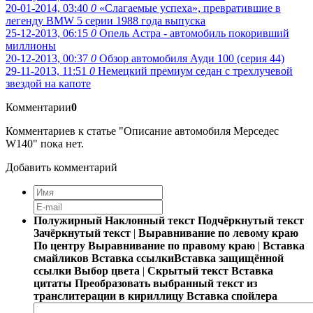
20-01-2014, 03:40
0
«Слагаемые успеха», превратившие в
легенду BMW 5 серии 1988 года выпуска
25-12-2013, 06:15
0
Опель Астра - автомобиль покоривший
миллионы
20-12-2013, 00:37
0
Обзор автомобиля Ауди 100 (серия 44)
29-11-2013, 11:51
0
Немецкий премиум седан с трехлучевой
звездой на капоте
Комментарии
0
Комментариев к статье "Описание автомобиля Мерседес
W140" пока нет.
Добавить комментарий
Полужирный
Наклонный текст
Подчёркнутый текст
Зачёркнутый текст
|
Выравнивание по левому краю
По центру
Выравнивание по правому краю
|
Вставка
смайликов
Вставка ссылки
Вставка защищённой
ссылки
Выбор цвета
|
Скрытый текст
Вставка
цитаты
Преобразовать выбранный текст из
транслитерации в кириллицу
Вставка спойлера