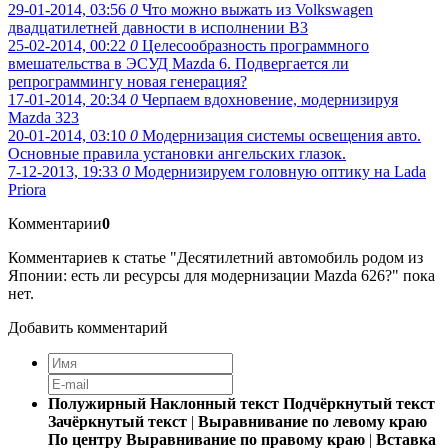
29-01-2014, 03:56
0
Что можно выжать из Volkswagen
двадцатилетней давности в исполнении B3
25-02-2014, 00:22
0
Целесообразность программного
вмешательства в ЭСУД Mazda 6. Подвергается ли
репрограммингу новая генерация?
17-01-2014, 20:34
0
Черпаем вдохновение, модернизируя
Mazda 323
20-01-2014, 03:10
0
Модернизация системы освещения авто.
Основные правила установки ангельских глазок.
7-12-2013, 19:33
0
Модернизируем головную оптику на Lada
Priora
Комментарии
0
Комментариев к статье "Десятилетний автомобиль родом из
Японии: есть ли ресурсы для модернизации Mazda 626?" пока
нет.
Добавить комментарий
Полужирный
Наклонный текст
Подчёркнутый текст
Зачёркнутый текст
|
Выравнивание по левому краю
По центру
Выравнивание по правому краю
|
Вставка