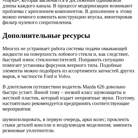
«паука», которая заключается в достижении одинаковой
длины каждого канала. В процессе модернизации возникают
проблемы с креплением компонентов. В дополнение к этому
можно немного изменить конструкцию впуска, вмонтировав
фильтр нулевого сопротивления.
Дополнительные ресурсы
Многих не устраивает работа системы подачи омывающей
жидкости на поверхность лобового стекла и, как следствие,
быстрый износ стеклоочистителей. Поправить ситуацию
помогает установка форсунок веерного типа. Подобные
элементы можно подобрать из ассортимента запчастей других
марок, в частности Ford и Volvo.
В длительном путешествии водитель Mazda 626 довольно
быстро устает. Виной тому – низкий класс шумозащиты и
жесткий пластик, который издает неприятные звуки. Поэтому,
настоятельно рекомендуется предпринять соответствующие
мероприятия:
шумоизолировать, в первую очередь, арки колес; проклеить
стыки деталей консоли и воздуховодов моделином; заменить
резиновые уплотнители.