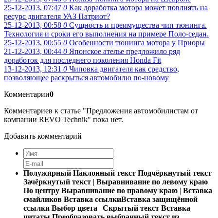
25-12-2013, 07:47
0
Как доработка мотора может повлиять на
ресурс двигателя УАЗ Патриот?
25-12-2013, 00:58
0
Сущность и преимущества чип тюнинга.
Технология и сроки его выполнения на примере Поло-седан.
25-12-2013, 00:55
0
Особенности тюнинга мотора у Приоры
21-12-2013, 00:44
0
Японское ателье предложило ряд
доработок для последнего поколения Honda Fit
13-12-2013, 12:31
0
Чиповка двигателя как средство,
позволяющее раскрыться автомобилю по-новому
Комментарии
0
Комментариев к статье "Предложения автомобилистам от
компании REVO Technik" пока нет.
Добавить комментарий
Полужирный
Наклонный текст
Подчёркнутый текст
Зачёркнутый текст
|
Выравнивание по левому краю
По центру
Выравнивание по правому краю
|
Вставка
смайликов
Вставка ссылки
Вставка защищённой
ссылки
Выбор цвета
|
Скрытый текст
Вставка
цитаты
Преобразовать выбранный текст из