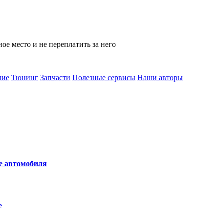
ое место и не переплатить за него
ние
Тюнинг
Запчасти
Полезные сервисы
Наши авторы
не автомобиля
е