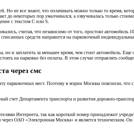
ей. Но не все знают, что оплачивать можно только то время, кот
кт до некоторых пор умалчивался, а озвучивалась только стоимос
ние с текстом С или S.
овались, считая, что независимо от того, простоял автомобиль 1
к списанных средств направится на парковочный индивидуальный
а, но и заплатить за меньшее время, чем стоит автомобиль. Еще 
 стоять на парковке без оплаты. В этом случае отправлять сообщ
та через смс
лату парковочных мест. Поэтому в мэрии Москвы пояснили, что 
тный счет Департамента транспорта и развития дорожно-транспо
телями Интернета, так как короткий номер принадлежит учреди
н через ОАО «Электронная Москва» и является техническим. Он 