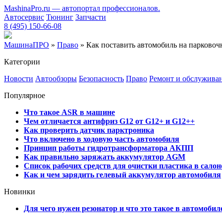
MashinaPro.ru — автопортал профессионалов.
Автосервис
Тюнинг
Запчасти
8 (495) 150-66-08
МашинаПРО
»
Право
» Как поставить автомобиль на парковочн
Категории
Новости
Автообзоры
Безопасность
Право
Ремонт и обслужива
Популярное
Что такое ASR в машине
Чем отличается антифриз G12 от G12+ и G12++
Как проверить датчик парктроника
Что включено в ходовую часть автомобиля
Принцип работы гидротрансформатора АКПП
Как правильно заряжать аккумулятор AGM
Список рабочих средств для очистки пластика в сало
Как и чем зарядить гелевый аккумулятор автомобиля
Новинки
Для чего нужен резонатор и что это такое в автомобил