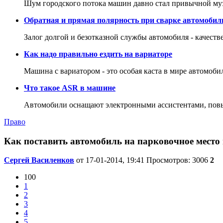
Шум городского потока машин давно стал привычной му
Обратная и прямая полярность при сварке автомобил
Залог долгой и безотказной службы автомобиля - качеств
Как надо правильно ездить на вариаторе
Машина с вариатором - это особая каста в мире автомоби
Что такое ASR в машине
Автомобили оснащают электронными ассистентами, повы
Право
Как поставить автомобиль на парковочное место и
Сергей Василенков
от 17-01-2014, 19:41
Просмотров: 3006
2
100
1
2
3
4
5