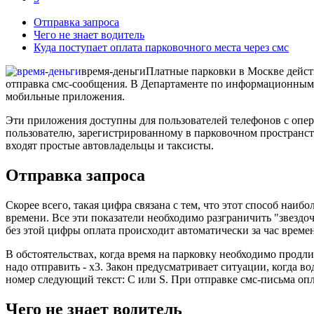
Отправка запроса
Чего не знает водитель
Куда поступает оплата парковочного места через смс
время-деньги
Платные парковки в Москве дейст
отправка смс-сообщения. В Департаменте по информационным т
мобильные приложения.
Эти приложения доступны для пользователей телефонов с опер
пользователю, зарегистрированному в парковочном пространств
входят простые автовладельцы и таксисты.
Отправка запроса
Скорее всего, такая цифра связана с тем, что этот способ наи
времени. Все эти показатели необходимо разграничить "звездоч
без этой цифры оплата происходит автоматически за час време
В обстоятельствах, когда время на парковку необходимо продли
надо отправить - х3. Закон предусматривает ситуации, когда в
номер следующий текст: С или S. При отправке смс-письма опл
Чего не знает водитель