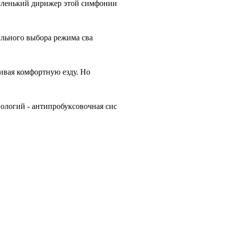
аленький дирижер этой симфонии
ильного выбора режима сва
чивая комфортную езду. Но
ологий - антипробуксовочная сис