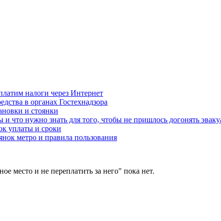
 платим налоги через Интернет
едства в органах Гостехнадзора
ановки и стоянки
ы и что нужно знать для того, чтобы не пришлось догонять эваку
ок уплаты и сроки
нок метро и правила пользования
ое место и не переплатить за него" пока нет.