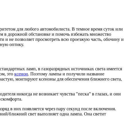
оритетом для любого автомобилиста. В темное время суток или
им в дорожной обстановке и помочь избежать множество
ти и не позволяет просмотреть всю проезжую часть, обочину и
нную оптику.
 стандартных ламп, в газоразрядных источниках света имеется
ом, это
ксенон
. Поэтому лампы и получили название
ачастую, монтируют ксеноны для обеспечения ближнего света,
дителя никогда не возникает чувства "песка” в глазах, и они
искомфорта.
ряд в них появляется через пару секунд после включения.
ьний/ближний свет выполняет одна лампа. Она светит