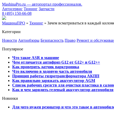
MashinaPro.ru — автопортал профессионалов.
Автосервис
Тюнинг
Запчасти
8 (495) 150-66-08
МашинаПРО
»
Тюнинг
» Зачем всматриваться в каждый киломе
Категории
Новости
Автообзоры
Безопасность
Право
Ремонт и обслужива
Популярное
Что такое ASR в машине
Чем отличается антифриз G12 от G12+ и G12++
Как проверить датчик парктроника
Что включено в ходовую часть автомобиля
Принцип работы гидротрансформатора АКПП
Как правильно заряжать аккумулятор AGM
Список рабочих средств для очистки пластика в сало
Как и чем зарядить гелевый аккумулятор автомобиля
Новинки
Для чего нужен резонатор и что это такое в автомобил