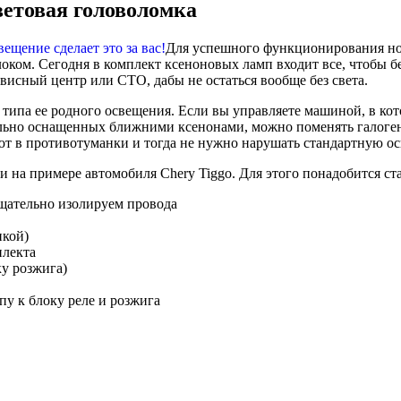
ветовая головоломка
Для успешного функционирования нов
оком. Сегодня в комплект ксеноновых ламп входит все, чтобы бе
рвисный центр или СТО, дабы не остаться вообще без света.
 типа ее родного освещения. Если вы управляете машиной, в кото
льно оснащенных ближними ксенонами, можно поменять галогенк
ют в противотуманки и тогда не нужно нарушать стандартную ос
 на примере автомобиля Chery Tiggo. Для этого понадобится ст
тщательно изолируем провода
нкой)
плекта
ку розжига)
у к блоку реле и розжига