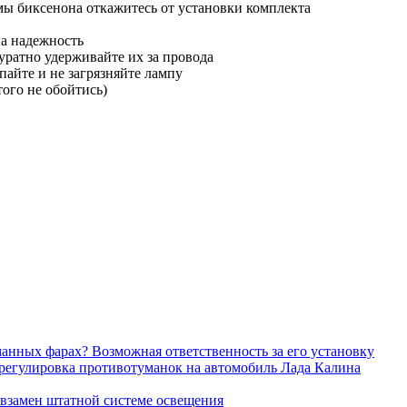
ы биксенона откажитесь от установки комплекта
на надежность
уратно удерживайте их за провода
айте и не загрязняйте лампу
того не обойтись)
манных фарах? Возможная ответственность за его установку
регулировка противотуманок на автомобиль Лада Калина
 взамен штатной системе освещения