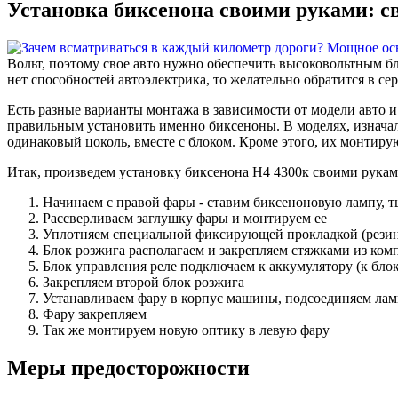
Установка биксенона своими руками: с
Вольт, поэтому свое авто нужно обеспечить высоковольтным бл
нет способностей автоэлектрика, то желательно обратится в се
Есть разные варианты монтажа в зависимости от модели авто и
правильным установить именно биксеноны. В моделях, изнача
одинаковый цоколь, вместе с блоком. Кроме этого, их монтиру
Итак, произведем установку биксенона Н4 4300к своими руками
Начинаем с правой фары - ставим биксеноновую лампу, 
Рассверливаем заглушку фары и монтируем ее
Уплотняем специальной фиксирующей прокладкой (рези
Блок розжига располагаем и закрепляем стяжками из ком
Блок управления реле подключаем к аккумулятору (к бло
Закрепляем второй блок розжига
Устанавливаем фару в корпус машины, подсоединяем ламп
Фару закрепляем
Так же монтируем новую оптику в левую фару
Меры предосторожности