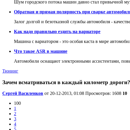
Шум городского потока машин давно стал привычной му
Обратная и прямая полярность при сварке автомобил
Залог долгой и безотказной службы автомобиля - качеств
Как надо правильно ездить на вариаторе
Машина с вариатором - это особая каста в мире автомоби
Что такое ASR в машине
Автомобили оснащают электронными ассистентами, повы
Тюнинг
Зачем всматриваться в каждый километр дороги? 
Сергей Василенков
от 20-12-2013, 01:08
Просмотров: 1608
10
100
1
2
3
4
5