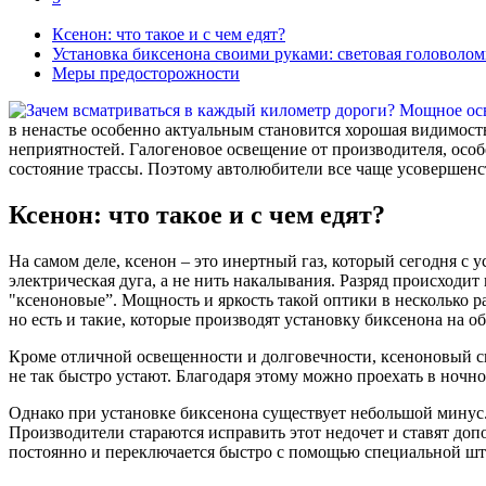
Ксенон: что такое и с чем едят?
Установка биксенона своими руками: световая головолом
Меры предосторожности
в ненастье особенно актуальным становится хорошая видимост
неприятностей. Галогеновое освещение от производителя, особ
состояние трассы. Поэтому автолюбители все чаще усовершенс
Ксенон: что такое и с чем едят?
На самом деле, ксенон – это инертный газ, который сегодня с 
электрическая дуга, а не нить накалывания. Разряд происходит
"ксеноновые”. Мощность и яркость такой оптики в несколько р
но есть и такие, которые производят установку биксенона на о
Кроме отличной освещенности и долговечности, ксеноновый спек
не так быстро устают. Благодаря этому можно проехать в ночн
Однако при установке биксенона существует небольшой минус. 
Производители стараются исправить этот недочет и ставят доп
постоянно и переключается быстро с помощью специальной шт