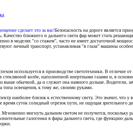
ка
Безопасность на дороге является при
ь. Качество ближнего и дальнего света фар может стать решающ
енно в моделях "со стажем”, часто не имеет достаточной мощнос
твуют личный транспорт, устанавливая "в глаза” машины особе
успехом используется в производстве светотехники. В отличие от
 в стеклянной колбе, наполненной инертными газами и, в основн
аз выше обычной, да и служит она намного дольше. Водители, з
ба типа освещения, к тому же, своими руками.
тр наиболее близок к естественному свету. Это значит, что у во
ое время суток солидный отрезок пути, не ощущая зрительного д
Мгновенно мигнуть дальним светом не получится, поскольку раз
олнительные галогенки в фары дальнего света, где функцию дал
орки.