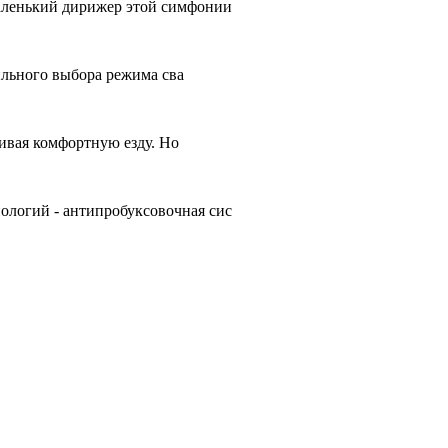
аленький дирижер этой симфонии
ильного выбора режима сва
чивая комфортную езду. Но
ологий - антипробуксовочная сис