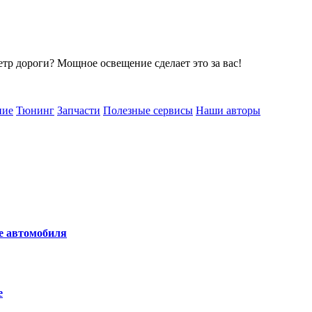
тр дороги? Мощное освещение сделает это за вас!
ние
Тюнинг
Запчасти
Полезные сервисы
Наши авторы
не автомобиля
е