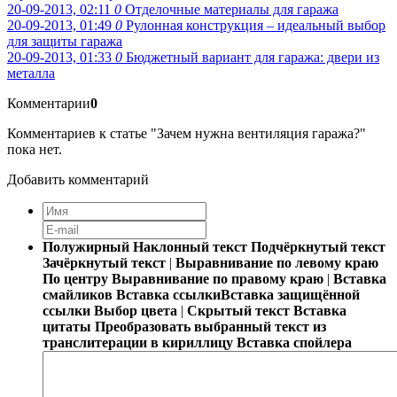
20-09-2013, 02:11
0
Отделочные материалы для гаража
20-09-2013, 01:49
0
Рулонная конструкция – идеальный выбор
для защиты гаража
20-09-2013, 01:33
0
Бюджетный вариант для гаража: двери из
металла
Комментарии
0
Комментариев к статье "Зачем нужна вентиляция гаража?"
пока нет.
Добавить комментарий
Полужирный
Наклонный текст
Подчёркнутый текст
Зачёркнутый текст
|
Выравнивание по левому краю
По центру
Выравнивание по правому краю
|
Вставка
смайликов
Вставка ссылки
Вставка защищённой
ссылки
Выбор цвета
|
Скрытый текст
Вставка
цитаты
Преобразовать выбранный текст из
транслитерации в кириллицу
Вставка спойлера