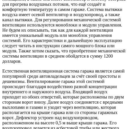
для прогрева воздушных потоков, что ещё создаёт и
комфортную температуру в самом гараже. Система вытяжки
воздуха имеет осевой вентилятор и воздухопровод, а также
канал вытяжки. Для регулирования механической системой
вентиляции используются моноблоки и модули управления.
Не будем их описывать, так как для каждой вентиляции
имеется уникальный модуль или моноблок управления
системой. Его характеристики и дальнейшую эксплуатацию
следует читать в инструкции самого мощного блока или
модуля. Также хотим сказать, что приобретение механической
системы вентиляции в среднем обойдется в сумму 1200
долларов.
Естественная вентиляционная система гаража является самой
популярной среди автовладельцев за счёт своей простоты и
дешевизны. Вентилирование гаража этой системой
происходит благодаря воздействию разной концентрации
внутреннего и наружного воздуха. Входящий воздух
приходит из обоих отверстий, которые расположены по двум
сторонам ворот внизу. Далее воздух соединяется с вредными
выхлопами и газами и уходит через вентиляцию, которая
располагается на крыше гаража или со стороны гаражных
ворот. Дефлектор устроен над воздухопроводом,
расположенном на высоте 0,5 м выше крыши гаража. Его
воздухопровод делается из асбестовой трубы или жесткого