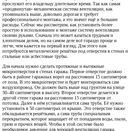
прослужит его владельцу длительное время. Так как самая
«продвинутая» механическая система вентиляции, как
упоминалось выше, довольно дорогая и требует
профессионального монтажа, а это значит ещё и большие
расходы. Сейчас мы рассмотрим, как установить более
простую в использовании и монтаже систему вентиляции
своими руками. Сначала это может казаться трудным и
хлопотным делом, но на самом деле всё гораздо проще и
легче, чем кажется на первый взгляд. Для этого нам
потребуются металлические решётки под отверстия в стенах и
стальные или асбестовые трубы.
Для начала нужно сделать протяжные и вытяжные
микроотверстия в стенах гаража. Первое отверстие должно
быть в районе гаражных ворот на расстоянии 15 сантиметров
от пола. В это микроотверстие и будет монтироваться сам
воздухопровод. Он должен быть выше над грунтом на улице
30–40 сантиметров в высоту. Второе отверстие делается в
другой стене гаража на расстоянии 15 сантиметров от
потолка. Далее в нём устанавливается сама труба. Её нужно
установить в 50 сантиметрах от крыши. Это отверстие также
обкладывается решётками, а сама труба специальным
перекрытием, которое защищает её от попадания воды, пыли,
грязи и прочих вещей. Чтобы в этой системе было
необходимое давление для хорошей вентиляции гаража,