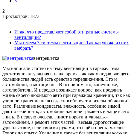
5
2
Просмотров: 1873
Итак, что представляют собой эти разные системы
вентиляции?
Мы имеем 3 системы вентиляции. Так какую же из них
выбрать?
вентрешетка
Мы написали статью на тему вентиляции в гараже. Тема
достаточно актуальная в наше время, так как у подавляющего
большинства людей есть средство передвижения. Это и
автомобили, и мотоциклы. В основном это, конечно же,
автолюбители. И нередко возникает вопрос, как продлить
жизнь своего любимого авто при гаражном хранении, так как
уличное хранение не всегда способствует длительной жизни
авто. Различные конденсаты, влажность, особенно зимой,
дают о себе знать, автомобиль начинает ржаветь и чаще всего
гнить. В первую очередь гниют пороги и «крылья»
автомобилей, а ремонт этих частей - весьма дорогостоящее
удовольствие, если своими руками, то ещё и очень тяжелое.
Говоря по опыту. Хранение в гараже без вентиляции кое-как