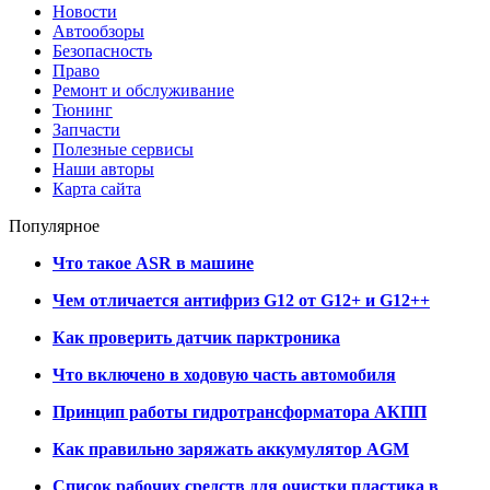
Новости
Автообзоры
Безопасность
Право
Ремонт и обслуживание
Тюнинг
Запчасти
Полезные сервисы
Наши авторы
Карта сайта
Популярное
Что такое ASR в машине
Чем отличается антифриз G12 от G12+ и G12++
Как проверить датчик парктроника
Что включено в ходовую часть автомобиля
Принцип работы гидротрансформатора АКПП
Как правильно заряжать аккумулятор AGM
Список рабочих средств для очистки пластика в