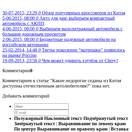
30-07-2015, 23:29
0
Обзор популярных кроссоверов из Китая
5-06-2015, 08:00
0
Авто для дам: выбираем компактный
автомобиль с АКПП
4-06-2015, 08:00
0
Выбираем малолитражный автомобиль с
большим дорожным просветом
2-06-2015, 08:00
0
Бюджетные надежные автомобили на
российском авторынке
25-02-2014, 14:48
0
Третье поколение "матрешки" появилось
на рынке России
19-09-2013, 23:58
0
Чем может удивить хэтчбэк от Chery?
Комментарии
0
Комментариев к статье "Какие недорогие седаны из Китая
доступны отечественным автолюбителям?" пока нет.
Добавить комментарий
Полужирный
Наклонный текст
Подчёркнутый текст
Зачёркнутый текст
|
Выравнивание по левому краю
По центру
Выравнивание по правому краю
|
Вставка