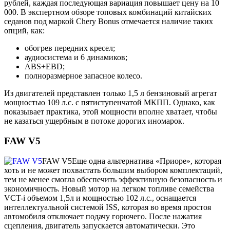
рублей, каждая последующая вариация повышает цену на 10
000. В экспертном обзоре топовых комбинаций китайских
седанов под маркой Chery Bonus отмечается наличие таких
опций, как:
обогрев передних кресел;
аудиосистема и 6 динамиков;
ABS+EBD;
полноразмерное запасное колесо.
Из двигателей представлен только 1,5 л бензиновый агрегат
мощностью 109 л.с. с пятиступенчатой МКПП. Однако, как
показывает практика, этой мощности вполне хватает, чтобы
не казаться ущербным в потоке дорогих иномарок.
FAW V5
FAW V5
Еще одна альтернатива «Приоре», которая
хоть и не может похвастать большим выбором комплектаций,
тем не менее смогла обеспечить эффективную безопасность и
экономичность. Новый мотор на легком топливе семейства
VCT-i объемом 1,5л и мощностью 102 л.с., оснащается
интеллектуальной системой ISS, которая во время простоя
автомобиля отключает подачу горючего. После нажатия
сцепления, двигатель запускается автоматически. Это