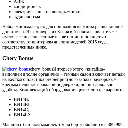
ABS;
кондиционер;
электрические стеклоподъемники;
аудиосистема.
Набор минимален, но для понимания картины рынка вполне
достаточен. Экземпляры из Китая в базовом варианте уже
имеют все перечисленные выше опции и полностью
соответствуют критериям анализа моделей 2015 года,
представленных ниже.
Chery Bonus
chery_bonus
Интерьер этого «китайца»
выполнен вполне органично – темный салон включает детали
из жесткого пластика без неприятного запаха, велюровым
креслам недостает боковой поддержки, но они довольно
удобны. Комплектаций оборудования целых четыре варианта:
BN14B;
BN14BP;
BN14C;
BN14LX.
Машина с базовым комплектом на борту обойдется в 389 999