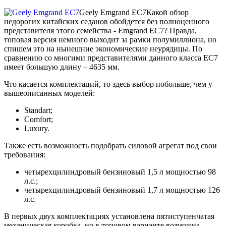
Geely Emgrand EC7
Какой обзор
недорогих китайских седанов обойдется без полноценного
представителя этого семейства - Emgrand EC7? Правда,
топовая версия немного выходит за рамки полумиллиона, но
спишем это на нынешние экономические неурядицы. По
сравнению со многими представителями данного класса EC7
имеет большую длину – 4635 мм.
Что касается комплектаций, то здесь выбор побольше, чем у
вышеописанных моделей:
Standart;
Comfort;
Luxury.
Также есть возможность подобрать силовой агрегат под свои
требования:
четырехцилиндровый бензиновый 1,5 л мощностью 98
л.с.;
четырехцилиндровый бензиновый 1,7 л мощностью 126
л.с.
В первых двух комплектациях установлена пятиступенчатая
механическая коробка, но в топовом варианте возможна