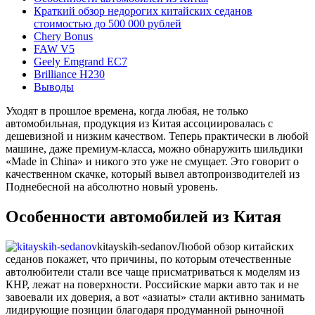
Краткий обзор недорогих китайских седанов
стоимостью до 500 000 рублей
Chery Bonus
FAW V5
Geely Emgrand EC7
Brilliance H230
Выводы
Уходят в прошлое времена, когда любая, не только
автомобильная, продукция из Китая ассоциировалась с
дешевизной и низким качеством. Теперь практически в любой
машине, даже премиум-класса, можно обнаружить шильдики
«Made in China» и никого это уже не смущает. Это говорит о
качественном скачке, который вывел автопроизводителей из
Поднебесной на абсолютно новый уровень.
Особенности автомобилей из Китая
kitayskih-sedanov
Любой обзор китайских
седанов покажет, что причины, по которым отечественные
автолюбители стали все чаще присматриваться к моделям из
КНР, лежат на поверхности. Российские марки авто так и не
завоевали их доверия, а вот «азиаты» стали активно занимать
лидирующие позиции благодаря продуманной рыночной