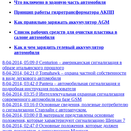
Что включено в ходовую часть автомобиля
Принцип работы гидротрансформатора АКПП
Как правильно заряжать аккумулятор AGM
Список рабочих средств для очистки пластика в
салоне автомобиля
Как и чем зарядить гелевый аккумулятор
автомобиля
8-04-2014, 05:09
0
Centurion – американская сигнализация в
образе итальянского прошлого
8-04-2014, 04:21
0
Tomahawk – охрана частной собственности
в виде легкового автомобиля
8-04-2014, 03:42
0
Pantera – автомобильная сигнализация и
подробная инструкция пользователя
8-04-2014, 03:35
0
Интеллектуальная охранная сигнализация
современного автомобиля на базе GSM
8-04-2014, 03:16
0
Основные сведения, полезные потребителю
о сигнализации Старлайн с автозапуском.
8-04-2014, 03:00
0
В материале представлены основные
положения, которые характеризуют сигнализацию Шерхан 7
8-04-2014, 02:47
0
Основные положения, которые должен
знать покупатель о сигнализации Мангуст