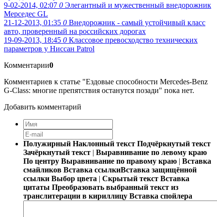
9-02-2014, 02:07
0
Элегантный и мужественный внедорожник
Мерседес GL
21-12-2013, 01:35
0
Внедорожник - самый устойчивый класс
авто, проверенный на российских дорогах
19-09-2013, 18:45
0
Классовое превосходство технических
параметров у Ниссан Patrol
Комментарии
0
Комментариев к статье "Ездовые способности Mercedes-Benz
G-Class: многие препятствия останутся позади" пока нет.
Добавить комментарий
Полужирный
Наклонный текст
Подчёркнутый текст
Зачёркнутый текст
|
Выравнивание по левому краю
По центру
Выравнивание по правому краю
|
Вставка
смайликов
Вставка ссылки
Вставка защищённой
ссылки
Выбор цвета
|
Скрытый текст
Вставка
цитаты
Преобразовать выбранный текст из
транслитерации в кириллицу
Вставка спойлера