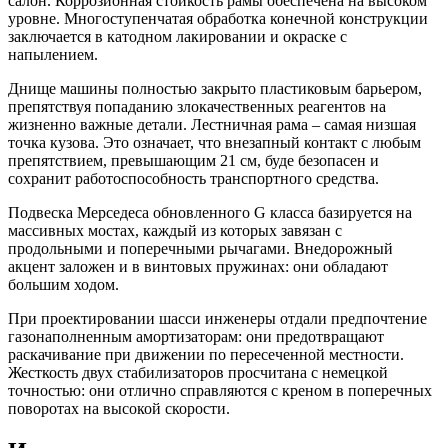
салон. Коррозионная стойкость рамы обеспечена на высоком
уровне. Многоступенчатая обработка конечной конструкции
заключается в катодном лакировании и окраске с
напылением.
Днище машины полностью закрыто пластиковым барьером,
препятствуя попаданию злокачественных реагентов на
жизненно важные детали. Лестничная рама – самая низшая
точка кузова. Это означает, что внезапный контакт с любым
препятствием, превышающим 21 см, буде безопасен и
сохранит работоспособность транспортного средства.
Подвеска Мерседеса обновленного G класса базируется на
массивных мостах, каждый из которых завязан с
продольными и поперечными рычагами. Внедорожный
акцент заложен и в винтовых пружинах: они обладают
большим ходом.
При проектировании шасси инженеры отдали предпочтение
газонаполненным амортизаторам: они предотвращают
раскачивание при движении по пересеченной местности.
Жесткость двух стабилизаторов просчитана с немецкой
точностью: они отлично справляются с креном в поперечных
поворотах на высокой скорости.