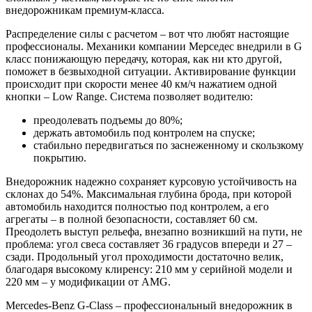
внедорожникам премиум-класса.
Распределение силы с расчетом – вот что любят настоящие
профессионалы. Механики компании Мерседес внедрили в G
класс понижающую передачу, которая, как ни кто другой,
поможет в безвыходной ситуации. Активирование функции
происходит при скорости менее 40 км/ч нажатием одной
кнопки – Low Range. Система позволяет водителю:
преодолевать подъемы до 80%;
держать автомобиль под контролем на спуске;
стабильно передвигаться по заснеженному и скользкому
покрытию.
Внедорожник надежно сохраняет курсовую устойчивость на
склонах до 54%. Максимальная глубина брода, при которой
автомобиль находится полностью под контролем, а его
агрегаты – в полной безопасности, составляет 60 см.
Преодолеть выступ рельефа, внезапно возникший на пути, не
проблема: угол свеса составляет 36 градусов впереди и 27 –
сзади. Продольный угол проходимости достаточно велик,
благодаря высокому клиренсу: 210 мм у серийной модели и
220 мм – у модификации от AMG.
Mercedes-Benz G-Class – профессиональный внедорожник в