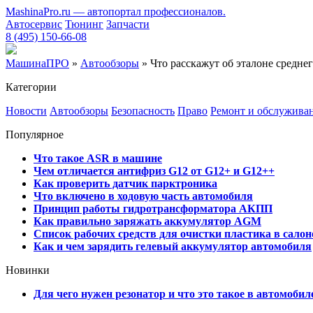
MashinaPro.ru — автопортал профессионалов.
Автосервис
Тюнинг
Запчасти
8 (495) 150-66-08
МашинаПРО
»
Автообзоры
» Что расскажут об эталоне средн
Категории
Новости
Автообзоры
Безопасность
Право
Ремонт и обслужива
Популярное
Что такое ASR в машине
Чем отличается антифриз G12 от G12+ и G12++
Как проверить датчик парктроника
Что включено в ходовую часть автомобиля
Принцип работы гидротрансформатора АКПП
Как правильно заряжать аккумулятор AGM
Список рабочих средств для очистки пластика в сало
Как и чем зарядить гелевый аккумулятор автомобиля
Новинки
Для чего нужен резонатор и что это такое в автомобил