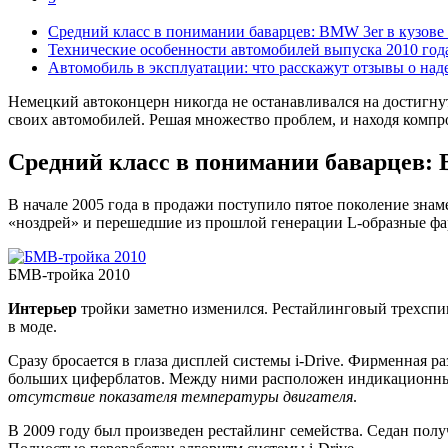
Средний класс в понимании баварцев: BMW 3er в кузове
Технические особенности автомобилей выпуска 2010 год
Автомобиль в эксплуатации: что расскажут отзывы о н
Немецкий автоконцерн никогда не останавливался на достигн
своих автомобилей. Решая множество проблем, и находя комп
Средний класс в понимании баварцев: 
В начале 2005 года в продажи поступило пятое поколение зна
«ноздрей» и перешедшие из прошлой генерации L-образные фа
БМВ-тройка 2010
Интерьер
тройки заметно изменился. Рестайлинговый трехспиц
в моде.
Сразу бросается в глаза дисплей системы i-Drive. Фирменная р
больших циферблатов. Между ними расположен индикационны
отсутствие показателя температуры двигателя
.
В 2009 году был произведен рестайлинг семейства. Седан пол