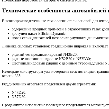
Полностью переработан алгоритм системы i-Drive.
Технические особенности автомобилей 
Высокопроизводительные технологии стали основой для очеред
содержание вредных примесей в отработавших газах удов
доступен пакет EfficientDynamic;
новая серия двигателей позволила улучшить динамически
Линейка силовых установок традиционно широкая и включае
рядный четырехцилиндровый N43B20;
рядные шестицилиндровые N52B30 и N53B30;
шестицилиндровый рядник с двойным турбонаддувом N
Немецкие конструкторы уже исчерпали весь потенциал традици
версии 335i.
Ряд дизельных агрегатов представлен двумя агрегатами:
N47D20;
N57D30.
Продвинутое исполнение последнего представителя маркирует