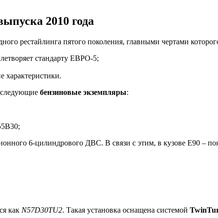
выпуска 2010 года
ного рестайлинга пятого поколения, главными чертами которог
летворяет стандарту ЕВРО-5;
е характеристики.
т следующие
бензиновые экземпляры
:
55B30;
онного 6-цилиндрового ДВС. В связи с этим, в кузове Е90 – поя
ся как
N57D30TU2
. Такая установка оснащена системой
TwinTu