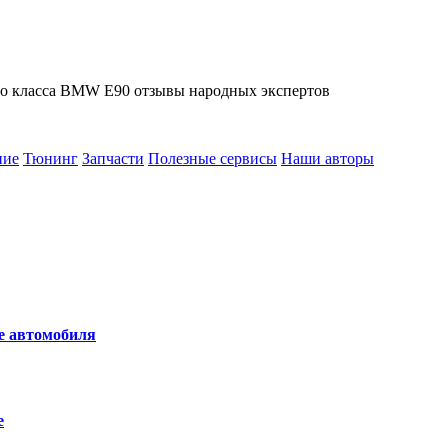
его класса BMW E90 отзывы народных экспертов
ние
Тюнинг
Запчасти
Полезные сервисы
Наши авторы
не автомобиля
е