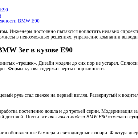
 Е90
а
адежности BMW E90
утом. Инженеры постоянно пытаются воплотить недавно спроект
ромиссы в невозможных решениях, управление компании выводит
BMW 3er в кузове Е90
менитых «трешек». Дизайн модели до сих пор не устарел. Сплюсн
ры. Формы кузова содержат черты спортивности.
евый руль стал свежее на первый взгляд. Развернутый к водит
азработка постепенно дошла и до третьей серии. Модернизация з
й дисплей. Почти все
отзывы о модели BMW E90
отмечают
сущ
учил обновленные бампера и светодиодные фонари. Фактура двер