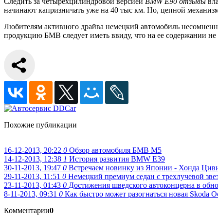
Следить за четырехцилиндровой версией
BMW E90 отзывы
вла
начинают капризничать уже на 40 тыс км. Но, цепной механиз
Любителям активного драйва немецкий автомобиль несомненно
продукцию БМВ следует иметь ввиду, что на ее содержании не
Похожие публикации
16-12-2013, 20:22
0
Обзор автомобиля БМВ М5
14-12-2013, 12:38
1
История развития BMW Е39
30-11-2013, 19:47
0
Встречаем новинку из Японии - Хонда Циви
29-11-2013, 11:51
0
Немецкий премиум седан с трехлучевой звез
23-11-2013, 01:43
0
Достижения шведского автоконцерна в обн
8-11-2013, 09:31
0
Как быстро может разогнаться новая Skoda Oc
Комментарии
0