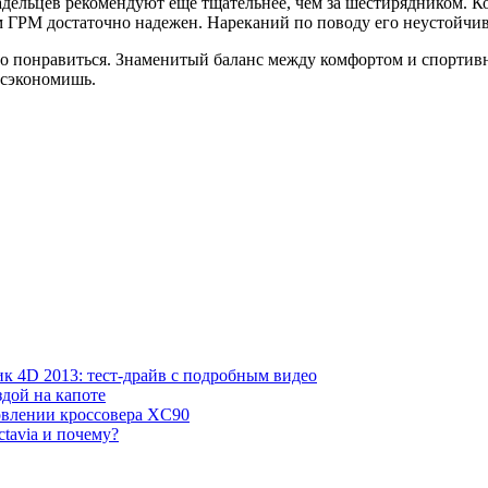
дельцев рекомендуют еще тщательнее, чем за шестирядником. 
м ГРМ достаточно надежен. Нареканий по поводу его неустойчив
 понравиться. Знаменитый баланс между комфортом и спортивн
 сэкономишь.
к 4D 2013: тест-драйв с подробным видео
дой на капоте
овлении кроссовера XC90
tavia и почему?