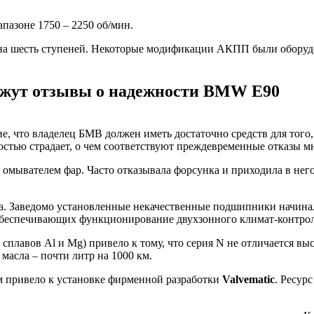
пазоне 1750 – 2250 об/мин.
м на шесть ступеней. Некоторые модификации АКПП были обор
кажут отзывы о надежности BMW E90
е, что владелец БМВ должен иметь достаточно средств для того,
остью страдает, о чем соответствуют преждевременные отказы м
 омывателем фар. Часто отказывала форсунка и приходила в нег
на. Заведомо установленные некачественные подшипники начина
обеспечивающих функционирование двухзонного климат-контроля
сплавов Al и Mg) привело к тому, что серия N не отличается 
масла – почти литр на 1000 км.
м привело к установке фирменной разработки
Valvematic
. Ресур