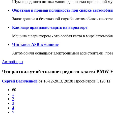
Шум городского потока машин давно стал привычной му
Обратная и прямая полярность при сварке автомобил
Залог долгой и безотказной службы автомобиля - качеств
Как надо правильно ездить на вариаторе
Машина с вариатором - это особая каста в мире автомоби
Что такое ASR в машине
Автомобили оснащают электронными ассистентами, повы
Автообзоры
Что расскажут об эталоне среднего класса BMW 
Сергей Василенков
от 18-12-2013, 20:38
Просмотров: 3120
11
60
1
2
3
4
5