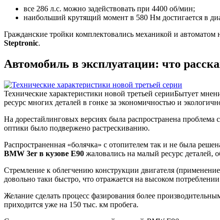
все 286 л.с. можно задействовать при 4400 об/мин;
наибольший крутящий момент в 580 Нм достигается в диа
Гражданские тройки комплектовались механикой и автомато
Steptronic
.
Автомобиль в эксплуатации: что расс
Технические характеристики новой третьей серии
Бытует мнени
ресурс многих деталей в гонке за экономичностью и экологичн
На дорестайлинговых версиях была распространена проблема с
оптики было подвержено растрескиванию.
Распространенная «болячка» с отопителем так и не была реше
BMW 3er в кузове E90
жаловались на малый ресурс деталей, 
Стремление к облегчению конструкции двигателя (применение 
довольно таки быстро, что отражается на высоком потреблении 
Желание сделать процесс фазирования более производительны
приходится уже на 150 тыс. км пробега.